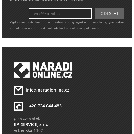
Vyplněním a odesláním vaší emailové adresy vyjadřujete souhlas s jejím užitím
k zasílání newsletteru, dalších obchodních sdělení společnosti
info@naradionline.cz
+420 724 044 483
provozovatel:
BP-SERVICE, s.r.o.
Vrbenská 1362