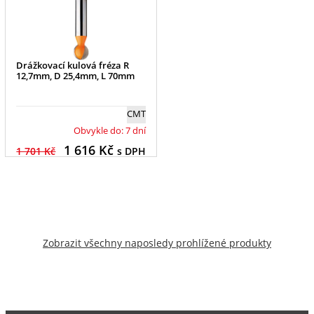
Drážkovací kulová fréza R
12,7mm, D 25,4mm, L 70mm
CMT
Obvykle do: 7 dní
1 616
Kč
1 701 Kč
s DPH
Zobrazit všechny naposledy prohlížené produkty