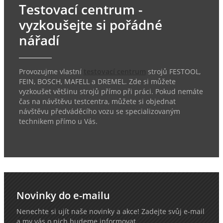
Testovací centrum -
vyzkoušejte si pořádné
nářadí
Provozujme vlastní
testovací centrum
strojů FESTOOL,
FEIN, BOSCH, MAFELL a DREMEL. Zde si můžete
vyzkoušet většinu strojů přímo při práci. Pokud nemáte
čas na návštěvu testcentra, můžete si objednat
návštěvu předváděcího vozu se specializovaným
technikem přímo u Vás.
Novinky do e-mailu
Nenechte si ujít naše novinky a akce! Zadejte svůj e-mail
a my vás o nich budeme informovat.