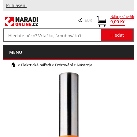
Přihlášení
Nákupní košík
KČ
EUR
0,00 Kč
MENU
>
Elektrické nářadí
>
Frézování
>
Nástroje