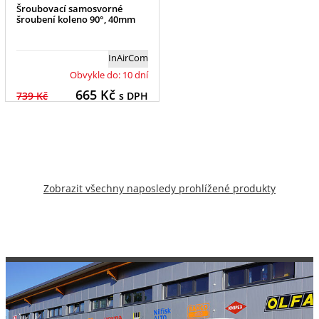
Šroubovací samosvorné
šroubení koleno 90°, 40mm
InAirCom
Obvykle do: 10 dní
665
Kč
739 Kč
s DPH
Zobrazit všechny naposledy prohlížené produkty