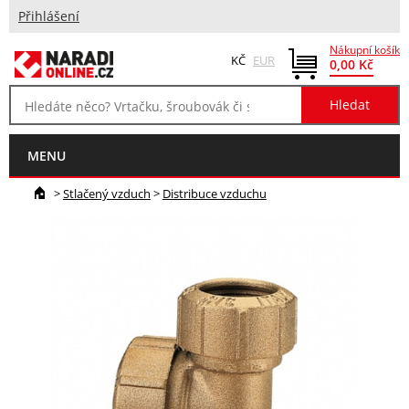
Přihlášení
Nákupní košík
KČ
EUR
0,00 Kč
MENU
>
Stlačený vzduch
>
Distribuce vzduchu