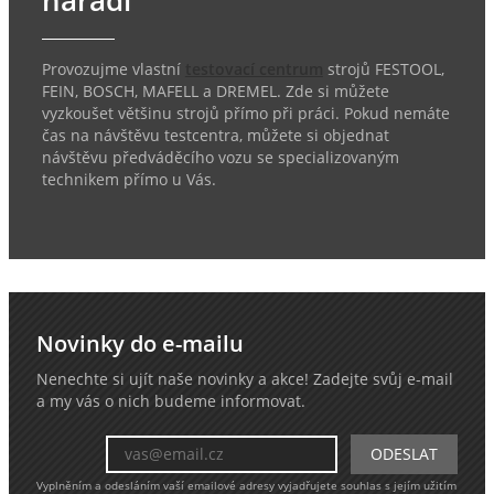
nářadí
Provozujme vlastní
testovací centrum
strojů FESTOOL,
FEIN, BOSCH, MAFELL a DREMEL. Zde si můžete
vyzkoušet většinu strojů přímo při práci. Pokud nemáte
čas na návštěvu testcentra, můžete si objednat
návštěvu předváděcího vozu se specializovaným
technikem přímo u Vás.
Novinky do e-mailu
Nenechte si ujít naše novinky a akce! Zadejte svůj e-mail
a my vás o nich budeme informovat.
Vyplněním a odesláním vaší emailové adresy vyjadřujete souhlas s jejím užitím