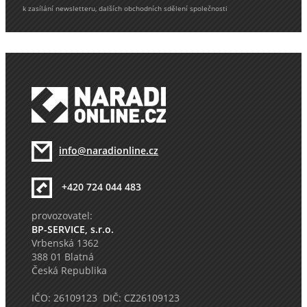
k zasílání newsletteru, dalších obchodních sdělení společnosti
info@naradionline.cz
+420 724 044 483
provozovatel:
BP-SERVICE, s.r.o.
Vrbenská 1362
388 01 Blatná
Česká Republika
IČO: 26109123 DIČ: CZ26109123