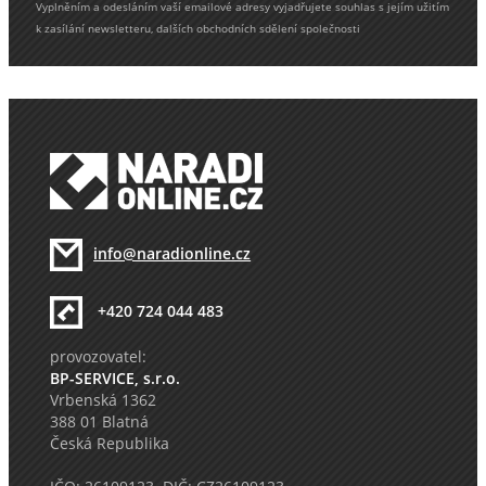
Vyplněním a odesláním vaší emailové adresy vyjadřujete souhlas s jejím užitím
k zasílání newsletteru, dalších obchodních sdělení společnosti
info@naradionline.cz
+420 724 044 483
provozovatel:
BP-SERVICE, s.r.o.
Vrbenská 1362
388 01 Blatná
Česká Republika