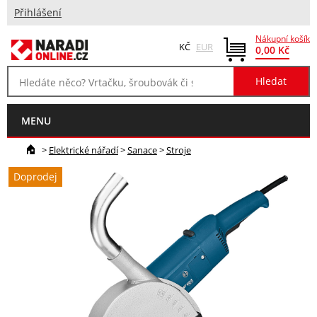
Přihlášení
Nákupní košík
KČ
EUR
0,00 Kč
MENU
>
Elektrické nářadí
>
Sanace
>
Stroje
Doprodej