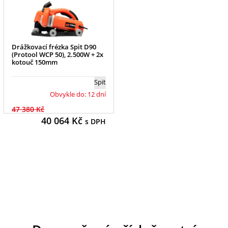
Drážkovací frézka Spit D90
(Protool WCP 50), 2.500W + 2x
kotouč 150mm
Spit
Obvykle do: 12 dní
47 380 Kč
40 064
Kč
s DPH