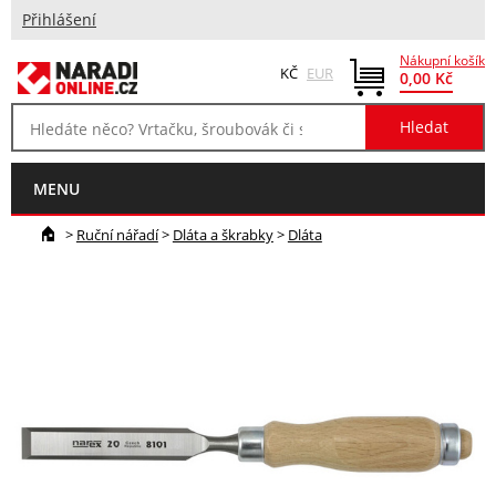
Přihlášení
Nákupní košík
KČ
EUR
0,00 Kč
MENU
>
Ruční nářadí
>
Dláta a škrabky
>
Dláta