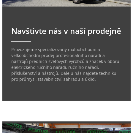
Navštivte nás v naší prodejně
Provozujeme specializovaný maloobchodní a
velkoobchodní prodej profesionálního nářadí a
nástrojů předních světových výrobců a značek v oboru
elektrického ručního nářadí, ručního nářadí,
příslušenství a nástrojů. Dále u nás najdete techniku
pro průmysl, stavebnictví, zahradu a úklid.