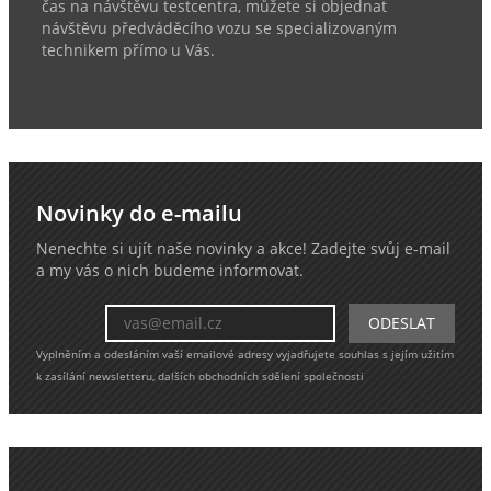
čas na návštěvu testcentra, můžete si objednat
návštěvu předváděcího vozu se specializovaným
technikem přímo u Vás.
Novinky do e-mailu
Nenechte si ujít naše novinky a akce! Zadejte svůj e-mail
a my vás o nich budeme informovat.
Vyplněním a odesláním vaší emailové adresy vyjadřujete souhlas s jejím užitím
k zasílání newsletteru, dalších obchodních sdělení společnosti