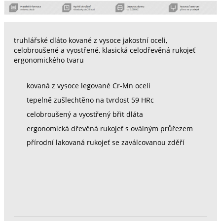
truhlářské dláto kované z vysoce jakostní oceli,
celobroušené a vyostřené, klasická celodřevěná rukojeť
ergonomického tvaru
kovaná z vysoce legované Cr-Mn oceli
tepelně zušlechtěno na tvrdost 59 HRc
celobroušený a vyostřený břit dláta
ergonomická dřevěná rukojeť s oválným průřezem
přírodní lakovaná rukojeť se zaválcovanou zděří