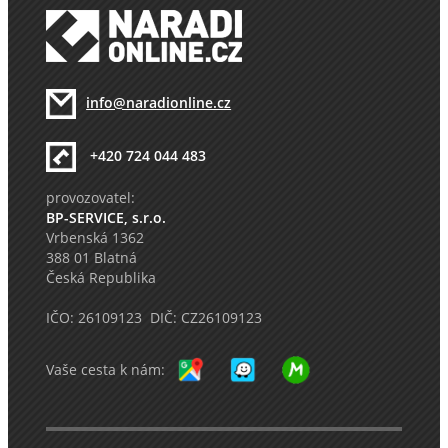
info@naradionline.cz
+420 724 044 483
provozovatel:
BP-SERVICE, s.r.o.
Vrbenská 1362
388 01 Blatná
Česká Republika
IČO: 26109123 DIČ: CZ26109123
Vaše cesta k nám: