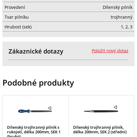
Provedení
Dílenský pilník
Tvar pilníku
trojhranný
Hrubost (sek)
1, 2, 3
Zákaznické dotazy
Položit nový dotaz
Podobné produkty
Dílenský trojhranný pilník s
Dílenský trojhranný pilník,
rukojetí, délka 200mm, SEK 1
délka 200mm, SEK 2 (střední)
(hrubý)