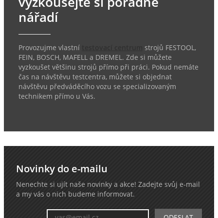
vyzkoušejte si pořádné
nářadí
Provozujme vlastní
testovací centrum
strojů FESTOOL,
FEIN, BOSCH, MAFELL a DREMEL. Zde si můžete
vyzkoušet většinu strojů přímo při práci. Pokud nemáte
čas na návštěvu testcentra, můžete si objednat
návštěvu předváděcího vozu se specializovaným
technikem přímo u Vás.
Novinky do e-mailu
Nenechte si ujít naše novinky a akce! Zadejte svůj e-mail
a my vás o nich budeme informovat.