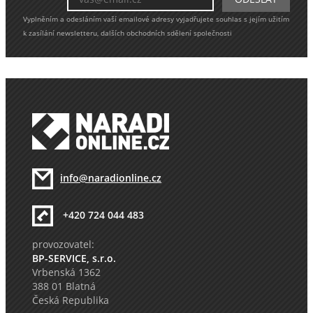
Vyplněním a odesláním vaší emailové adresy vyjadřujete souhlas s jejím užitím
k zasílání newsletteru, dalších obchodních sdělení společnosti
info@naradionline.cz
+420 724 044 483
provozovatel:
BP-SERVICE, s.r.o.
Vrbenská 1362
388 01 Blatná
Česká Republika