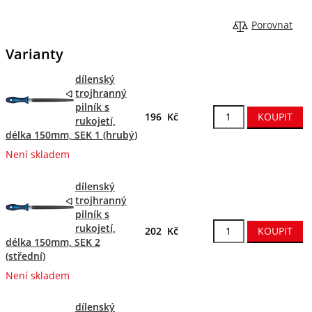
Porovnat
Varianty
dílenský
trojhranný
pilník s
196 Kč
rukojetí,
délka 150mm, SEK 1 (hrubý)
Není skladem
dílenský
trojhranný
pilník s
rukojetí,
202 Kč
délka 150mm, SEK 2
(střední)
Není skladem
dílenský