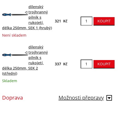
dílenský
trojhranný
pilník s
321 Kč
rukojetí,
délka 250mm, SEK 1 (hrubý)
Není skladem
dílenský
trojhranný
pilník s
rukojetí,
337 Kč
délka 250mm, SEK 2
(střední)
Skladem
Doprava
Možnosti přepravy