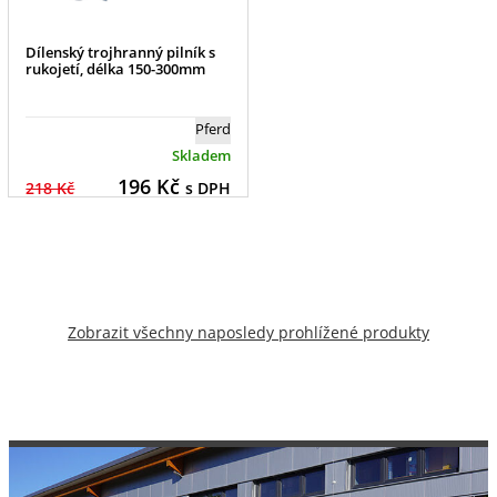
Dílenský trojhranný pilník s
rukojetí, délka 150-300mm
Pferd
Skladem
196
Kč
218 Kč
s DPH
Zobrazit všechny naposledy prohlížené produkty