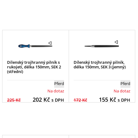
Dílenský trojhranný pilník s
Dílenský trojhranný pilník,
rukojetí, délka 150mm, SEK 2
délka 150mm, SEK 3 (jemný)
(střední)
Pferd
Pferd
Na dotaz
Na dotaz
202
Kč
155
Kč
225 Kč
s DPH
172 Kč
s DPH