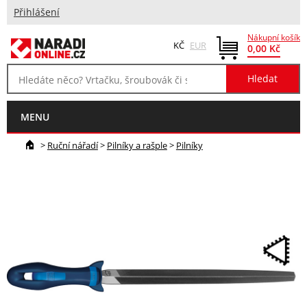
Přihlášení
Nákupní košík
KČ
EUR
0,00 Kč
MENU
>
Ruční nářadí
>
Pilníky a rašple
>
Pilníky