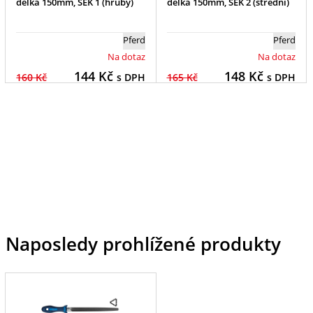
délka 150mm, SEK 1 (hrubý)
délka 150mm, SEK 2 (střední)
Pferd
Pferd
Na dotaz
Na dotaz
144
Kč
148
Kč
160 Kč
s DPH
165 Kč
s DPH
Naposledy prohlížené produkty