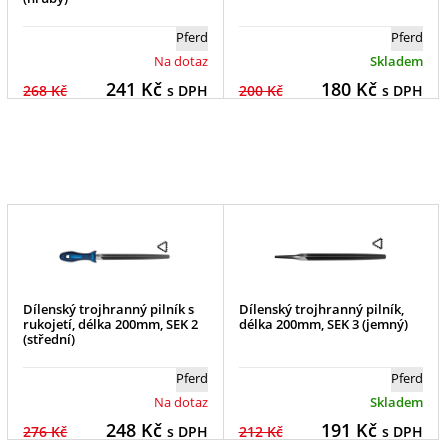
Pferd
Pferd
Na dotaz
Skladem
241
Kč
180
Kč
268 Kč
s DPH
200 Kč
s DPH
Dílenský trojhranný pilník s
Dílenský trojhranný pilník,
rukojetí, délka 200mm, SEK 2
délka 200mm, SEK 3 (jemný)
(střední)
Pferd
Pferd
Na dotaz
Skladem
248
Kč
191
Kč
276 Kč
s DPH
212 Kč
s DPH