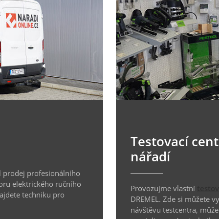
Testovací cen
nářadí
 prodej profesionálního
oru elektrického ručního
Provozujme vlastní
testo
najdete techniku pro
DREMEL. Zde si můžete vyz
návštěvu testcentra, může