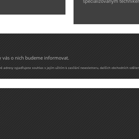
specializovaným technike
my vás o nich budeme informovat.
 adresy vyjadřujete souhlas s jejím užitím k zasílání newsletteru, dalších obchodních sdělen