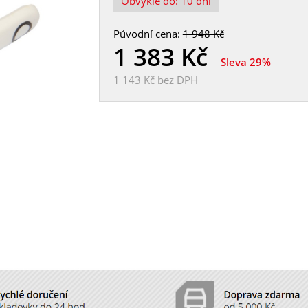
Obvykle do:
10 dní
Původní cena:
1 948 Kč
1 383
Kč
Sleva 29%
1 143 Kč
bez DPH