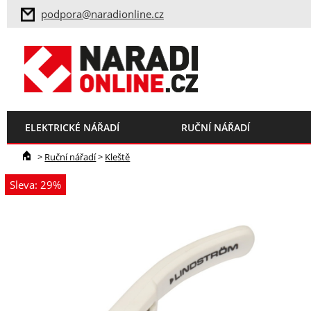
podpora@naradionline.cz
ELEKTRICKÉ NÁŘADÍ
RUČNÍ NÁŘADÍ
>
Ruční nářadí
>
Kleště
Sleva: 29%