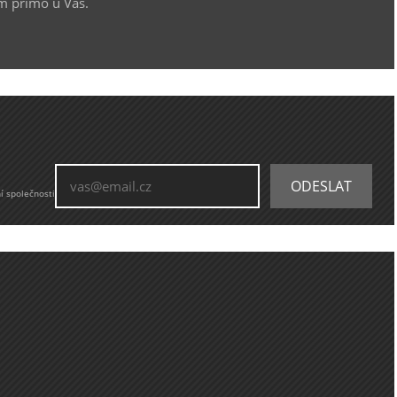
m přímo u Vás.
í společnosti