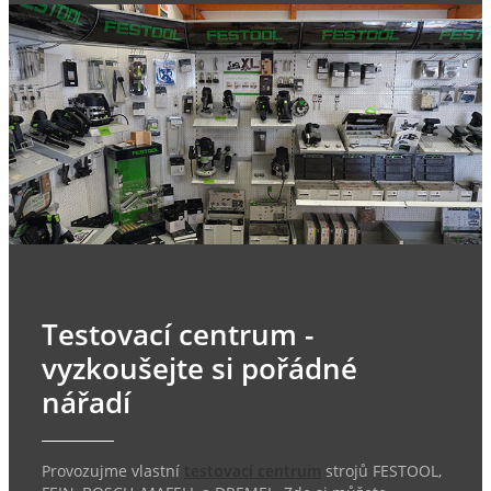
Testovací centrum -
vyzkoušejte si pořádné
nářadí
Provozujme vlastní
testovací centrum
strojů FESTOOL,