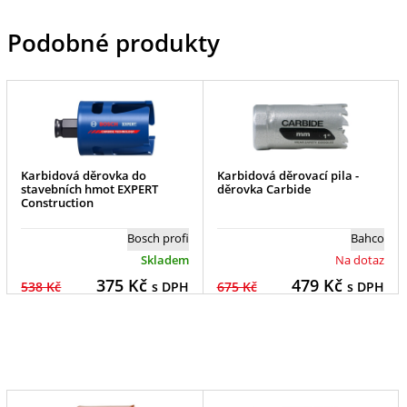
Podobné produkty
Karbidová děrovka do
Karbidová děrovací pila -
stavebních hmot EXPERT
děrovka Carbide
Construction
Bosch profi
Bahco
Skladem
Na dotaz
375
Kč
479
Kč
538 Kč
s DPH
675 Kč
s DPH