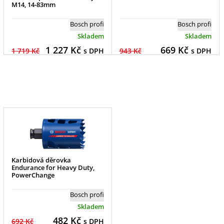
M14, 14-83mm
Bosch profi
Bosch profi
Skladem
Skladem
1 227
Kč
669
Kč
1 719 Kč
s DPH
943 Kč
s DPH
Karbidová děrovka
Endurance for Heavy Duty,
PowerChange
Bosch profi
Skladem
482
Kč
692 Kč
s DPH