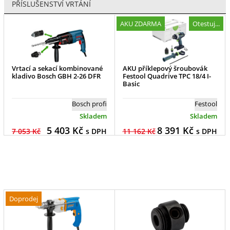
PŘÍSLUŠENSTVÍ VRTÁNÍ
AKU ZDARMA
Otestuj...
Vrtací a sekací kombinované
AKU příklepový šroubovák
kladivo Bosch GBH 2-26 DFR
Festool Quadrive TPC 18/4 I-
Basic
Bosch profi
Festool
Skladem
Skladem
5 403
Kč
8 391
Kč
7 053 Kč
s DPH
11 162 Kč
s DPH
Doprodej