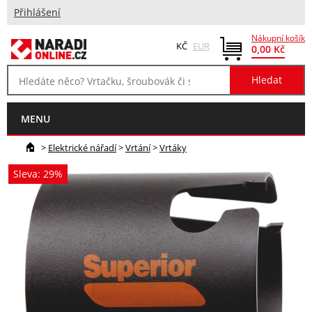
Přihlášení
Nákupní košík
KČ
EUR
0,00 Kč
MENU
>
Elektrické nářadí
>
Vrtání
>
Vrtáky
Sleva: 29%