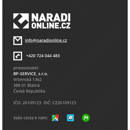
info@naradionline.cz
+420 724 044 483
provozovatel:
BP-SERVICE, s.r.o.
Vrbenská 1362
388 01 Blatná
Česká Republika
IČO: 26109123 DIČ: CZ26109123
Vaše cesta k nám: