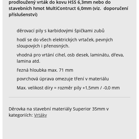
prodloužený vrták do kovu HSS 6,3mm nebo do
stavebních hmot MultiContruct 6,0mm (viz. doporučení
příslušenství)
děrovací pily s karbidovými špičkami zubů
hodí se do všech elektrických vrtaček, pevných
sloupových i přenosných.
vhodná pro vrtání cihel, osb desek, laminátu, dřeva,
lamina atd.
řezná hloubka max. 71 mm
povrchová úprava omezuje tření v materiálu
Max. velikost díry = rozměr pily +1,5mm / -0,0 mm
Děrovka na stavební materiály Superior 35mm v
kategoriích:
Vrtáky