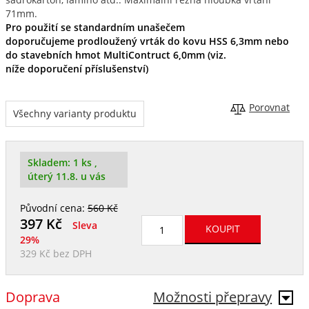
71mm.
Pro použití se standardním unašečem
doporučujeme prodloužený vrták do kovu HSS 6,3mm nebo
do stavebních hmot MultiContruct 6,0mm (viz.
níže doporučení příslušenství)
Porovnat
Všechny varianty produktu
Skladem:
1 ks
,
úterý 11.8. u vás
Původní cena:
560 Kč
397
Kč
Sleva
29%
329 Kč
bez DPH
Doprava
Možnosti přepravy