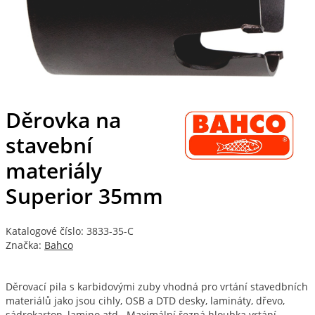
Děrovka na
stavební
materiály
Superior 35mm
Katalogové číslo: 3833-35-C
Značka:
Bahco
Děrovací pila s karbidovými zuby vhodná pro vrtání stavedbních
materiálů jako jsou cihly, OSB a DTD desky, lamináty, dřevo,
sádrokarton, lamino atd.. Maximální řezná hloubka vrtání