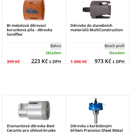
Bi-metalová děrovací
Děrovka do stavebních
korunková pila - děrovka
materiálů MultiConstruction
Sandflex
Bahco
Bosch profi
Skladem
Skladem
223
Kč
973
Kč
399 Kč
s DPH
1 206 Kč
s DPH
Diamantová děrovka Best
Děrovka s karbidovým
Ceramic pro úhlové brusky
břitem Precision Sheet Metal