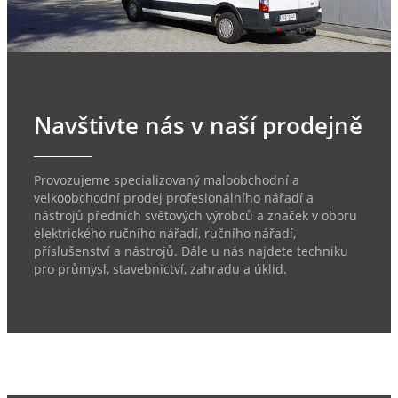
Navštivte nás v naší prodejně
Provozujeme specializovaný maloobchodní a
velkoobchodní prodej profesionálního nářadí a
nástrojů předních světových výrobců a značek v oboru
elektrického ručního nářadí, ručního nářadí,
příslušenství a nástrojů. Dále u nás najdete techniku
pro průmysl, stavebnictví, zahradu a úklid.