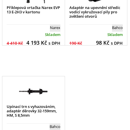
Příklepová vrtačka Narex EVP
Adaptér na upevnění středíc
13 E-2H3 v kartonu
vodící vykružovací pily pro
zvětšení otvorů
Narex
Bahco
Skladem
Skladem
4 193
Kč
98
Kč
4 410 Kč
s DPH
190 Kč
s DPH
Upínací trn s vyhazováním,
adaptér děrovky 32-159mm,
HM, S 8,5mm
Bahco