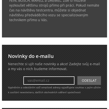
FEIN, BOSCH, MAFELL a DREMEL. Zde si můžete
vyzkoušet většinu strojů přímo při práci. Pokud nemáte
čas na návštěvu testcentra, můžete si objednat
návštěvu předváděcího vozu se specializovaným
technikem přímo u Vás.
Novinky do e-mailu
Nenechte si ujít naše novinky a akce! Zadejte svůj e-mail
a my vás o nich budeme informovat.
Vyplněním a odesláním vaší emailové adresy vyjadřujete souhlas s jejím užitím
k zasílání newsletteru, dalších obchodních sdělení společnosti