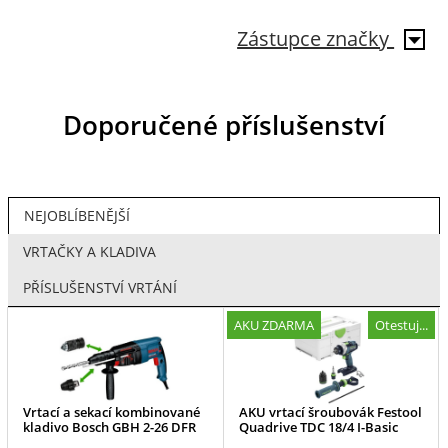
Zástupce značky
Doporučené příslušenství
NEJOBLÍBENĚJŠÍ
VRTAČKY A KLADIVA
PŘÍSLUŠENSTVÍ VRTÁNÍ
AKU ZDARMA
Otestuj...
Vrtací a sekací kombinované
AKU vrtací šroubovák Festool
kladivo Bosch GBH 2-26 DFR
Quadrive TDC 18/4 I-Basic