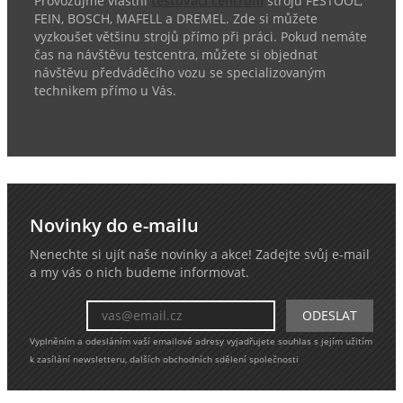
Provozujme vlastní
testovací centrum
strojů FESTOOL,
FEIN, BOSCH, MAFELL a DREMEL. Zde si můžete
vyzkoušet většinu strojů přímo při práci. Pokud nemáte
čas na návštěvu testcentra, můžete si objednat
návštěvu předváděcího vozu se specializovaným
technikem přímo u Vás.
Novinky do e-mailu
Nenechte si ujít naše novinky a akce! Zadejte svůj e-mail
a my vás o nich budeme informovat.
Vyplněním a odesláním vaší emailové adresy vyjadřujete souhlas s jejím užitím
k zasílání newsletteru, dalších obchodních sdělení společnosti