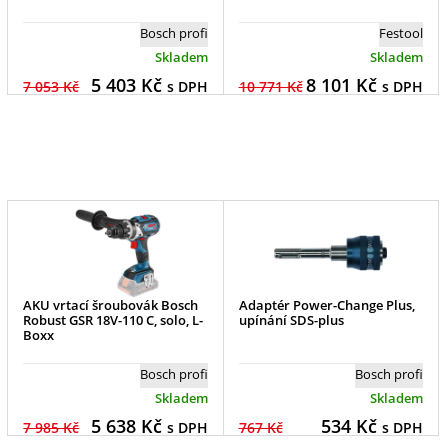
Bosch profi
Festool
Skladem
Skladem
5 403
Kč
8 101
Kč
7 053 Kč
s DPH
10 771 Kč
s DPH
AKU vrtací šroubovák Bosch
Adaptér Power-Change Plus,
Robust GSR 18V-110 C, solo, L-
upínání SDS-plus
Boxx
Bosch profi
Bosch profi
Skladem
Skladem
5 638
Kč
534
Kč
7 985 Kč
s DPH
767 Kč
s DPH