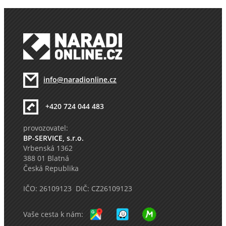
info@naradionline.cz
+420 724 044 483
provozovatel:
BP-SERVICE, s.r.o.
Vrbenská 1362
388 01 Blatná
Česká Republika
IČO: 26109123 DIČ: CZ26109123
Vaše cesta k nám: