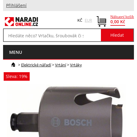
Přihlášení
Nákupní košík
KČ
EUR
0,00 Kč
MENU
>
Elektrické nářadí
>
Vrtání
>
Vrtáky
Sleva: 19%