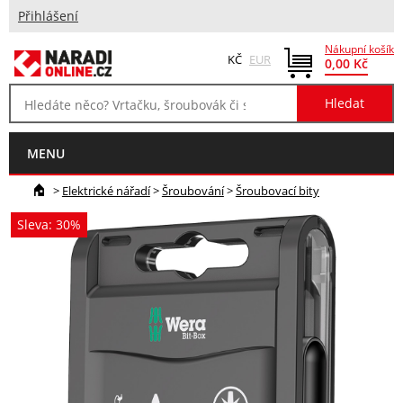
Přihlášení
Nákupní košík
KČ
EUR
0,00 Kč
MENU
>
Elektrické nářadí
>
Šroubování
>
Šroubovací bity
Sleva: 30%