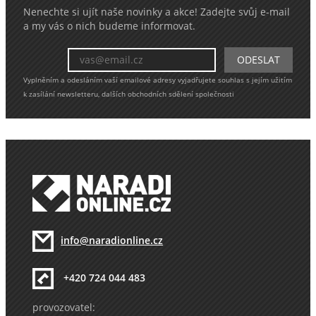
Nenechte si ujít naše novinky a akce! Zadejte svůj e-mail
a my vás o nich budeme informovat.
Vyplněním a odesláním vaší emailové adresy vyjadřujete souhlas s jejím užitím
k zasílání newsletteru, dalších obchodních sdělení společnosti
info@naradionline.cz
+420 724 044 483
provozovatel: