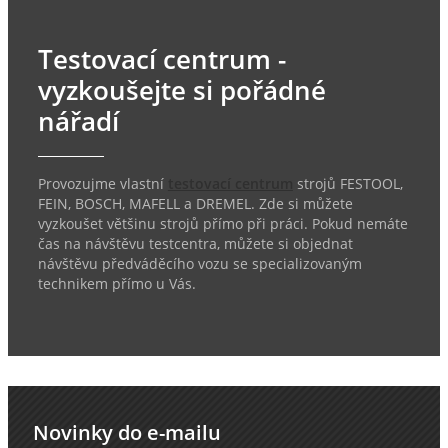
Testovací centrum -
vyzkoušejte si pořádné
nářadí
Provozujme vlastní
testovací centrum
strojů FESTOOL,
FEIN, BOSCH, MAFELL a DREMEL. Zde si můžete
vyzkoušet většinu strojů přímo při práci. Pokud nemáte
čas na návštěvu testcentra, můžete si objednat
návštěvu předváděcího vozu se specializovaným
technikem přímo u Vás.
Novinky do e-mailu