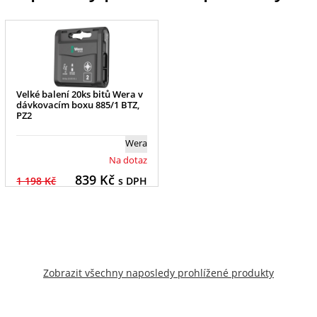
Velké balení 20ks bitů Wera v
dávkovacím boxu 885/1 BTZ,
PZ2
Wera
Na dotaz
839
Kč
1 198 Kč
s DPH
Zobrazit všechny naposledy prohlížené produkty