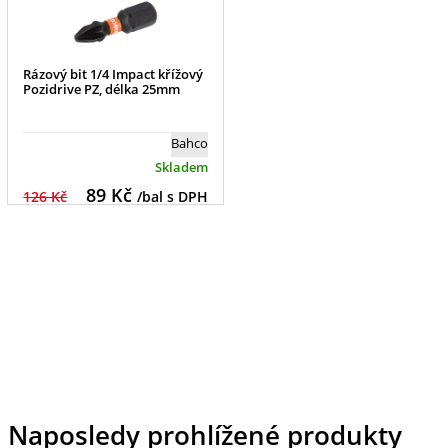
Rázový bit 1/4 Impact křížový
Pozidrive PZ, délka 25mm
Bahco
Skladem
89
Kč
126 Kč
/bal s DPH
Naposledy prohlížené produkty