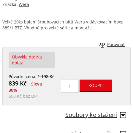
Značka:
Wera
Velké 20ks balení šroubovacích bitů Wera v dávkovacím boxu
885/1 BTZ. Vhodné pro velké série a montáže.
Porovnat
Obvykle do:
Na
dotaz
Původní cena:
1 198 Kč
839
Kč
Sleva
30%
693 Kč
bez DPH
Soubory ke stažení