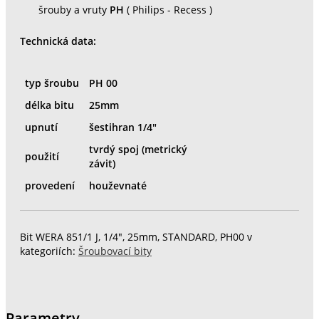
šrouby a vruty
PH
( Philips - Recess )
Technická data:
typ šroubu
PH 00
délka bitu
25mm
upnutí
šestihran 1/4"
tvrdý spoj
(metrický
použití
závit)
provedení
houževnaté
Bit WERA 851/1 J, 1/4", 25mm, STANDARD, PH00 v
kategoriích:
Šroubovací bity
Parametry