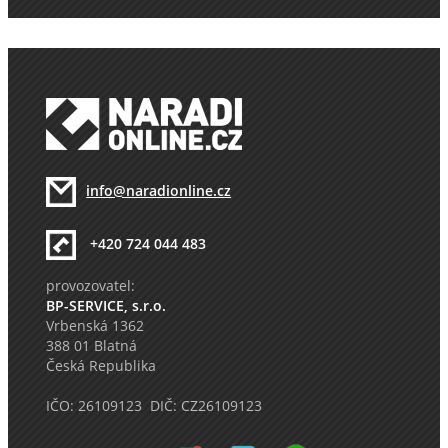
info@naradionline.cz
+420 724 044 483
provozovatel:
BP-SERVICE, s.r.o.
Vrbenská 1362
388 01 Blatná
Česká Republika
IČO: 26109123 DIČ: CZ26109123