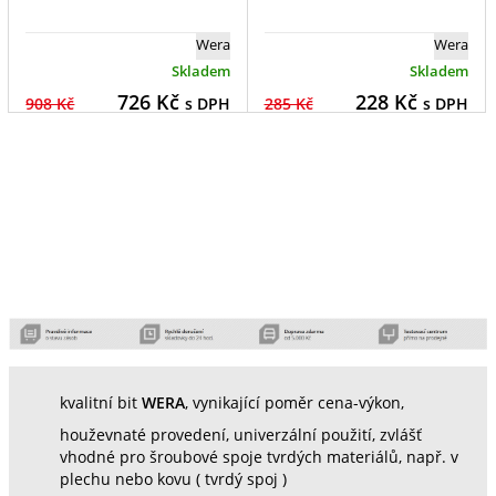
Wera
Wera
Skladem
Skladem
726
Kč
228
Kč
908 Kč
s DPH
285 Kč
s DPH
kvalitní bit
WERA
, vynikající poměr cena-výkon,
houževnaté provedení, univerzální použití, zvlášť
vhodné pro šroubové spoje tvrdých materiálů, např. v
plechu nebo kovu ( tvrdý spoj )