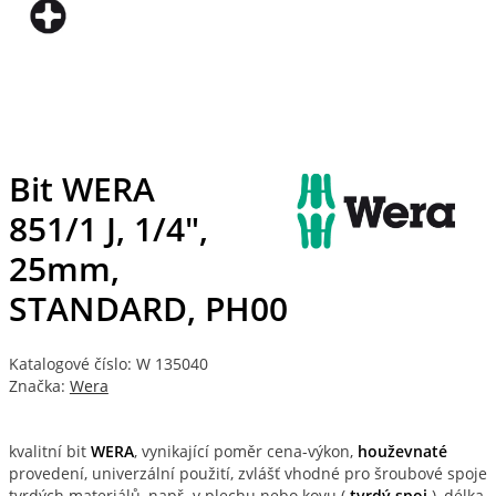
Bit WERA
851/1 J, 1/4",
25mm,
STANDARD, PH00
Katalogové číslo: W 135040
Značka:
Wera
kvalitní bit
WERA
, vynikající poměr cena-výkon,
houževnaté
provedení, univerzální použití, zvlášť vhodné pro šroubové spoje
tvrdých materiálů, např. v plechu nebo kovu (
tvrdý spoj
), délka