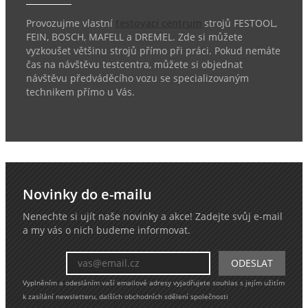
Provozujme vlastní
testovací centrum
strojů FESTOOL,
FEIN, BOSCH, MAFELL a DREMEL. Zde si můžete
vyzkoušet většinu strojů přímo při práci. Pokud nemáte
čas na návštěvu testcentra, můžete si objednat
návštěvu předváděcího vozu se specializovaným
technikem přímo u Vás.
Novinky do e-mailu
Nenechte si ujít naše novinky a akce! Zadejte svůj e-mail
a my vás o nich budeme informovat.
Vyplněním a odesláním vaší emailové adresy vyjadřujete souhlas s jejím užitím
k zasílání newsletteru, dalších obchodních sdělení společnosti