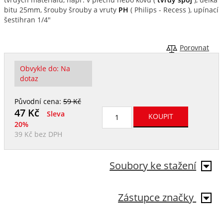
bitu 25mm, šrouby šrouby a vruty
PH
( Philips - Recess ), upínací
šestihran 1/4"
Porovnat
Obvykle do:
Na
dotaz
Původní cena:
59 Kč
47
Kč
Sleva
20%
39 Kč
bez DPH
Soubory ke stažení
Zástupce značky