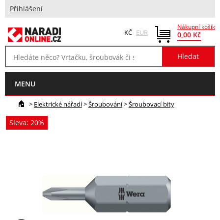
Přihlášení
Nákupní košík
KČ
EUR
0,00 Kč
MENU
>
Elektrické nářadí
>
Šroubování
>
Šroubovací bity
Sleva: 20%