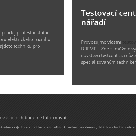
Testovací cen
nářadí
 prodej profesionálního
oru elektrického ručního
Provozujme vlastní
testo
najdete techniku pro
DREMEL. Zde si můžete vyz
návštěvu testcentra, může
specializovaným technike
my vás o nich budeme informovat.
 adresy vyjadřujete souhlas s jejím užitím k zasílání newsletteru, dalších obchodních sdělen