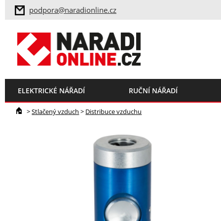
podpora@naradionline.cz
ELEKTRICKÉ NÁŘADÍ
RUČNÍ NÁŘADÍ
>
Stlačený vzduch
>
Distribuce vzduchu