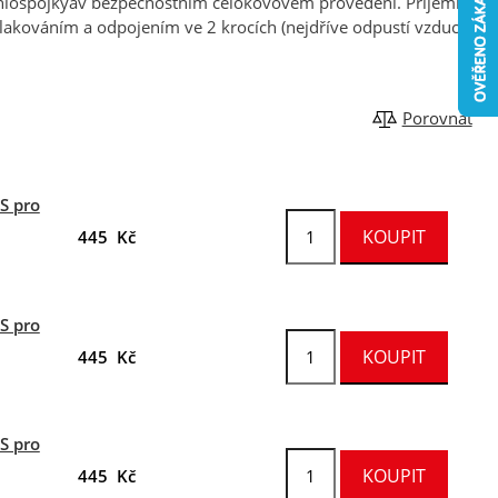
chlospojkyav bezpečnostním celokovovém provedení. Příjemný a
tlakováním a odpojením ve 2 krocích (nejdříve odpustí vzduch a
Porovnat
S pro
445 Kč
S pro
445 Kč
S pro
445 Kč