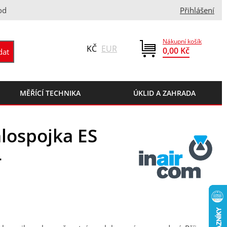
od
Přihlášení
Nákupní košík
KČ
EUR
0,00 Kč
MĚŘÍCÍ TECHNIKA
ÚKLID A ZAHRADA
lospojka ES
4