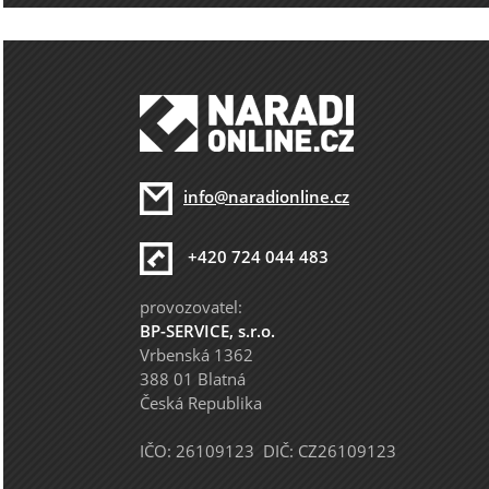
info@naradionline.cz
+420 724 044 483
provozovatel:
BP-SERVICE, s.r.o.
Vrbenská 1362
388 01 Blatná
Česká Republika
IČO: 26109123 DIČ: CZ26109123