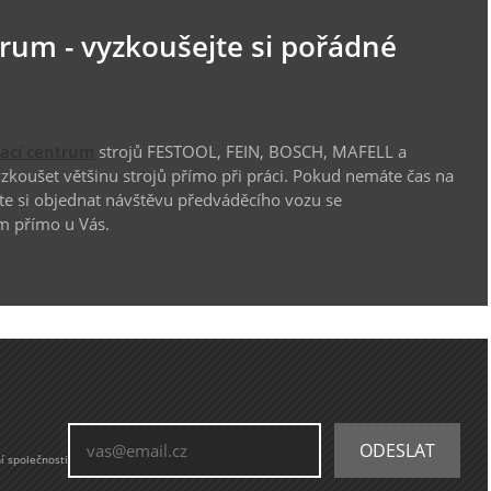
trum - vyzkoušejte si pořádné
vací centrum
strojů FESTOOL, FEIN, BOSCH, MAFELL a
koušet většinu strojů přímo při práci. Pokud nemáte čas na
te si objednat návštěvu předváděcího vozu se
m přímo u Vás.
í společnosti