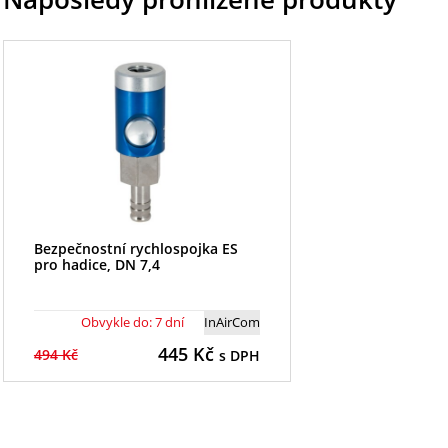
Bezpečnostní rychlospojka ES
pro hadice, DN 7,4
Obvykle do: 7 dní
InAirCom
445
Kč
494 Kč
s DPH