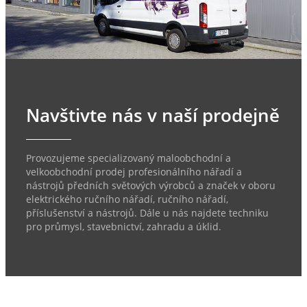
Navštivte nás v naší prodejně
Provozujeme specializovaný maloobchodní a
velkoobchodní prodej profesionálního nářadí a
nástrojů předních světových výrobců a značek v oboru
elektrického ručního nářadí, ručního nářadí,
příslušenství a nástrojů. Dále u nás najdete techniku
pro průmysl, stavebnictví, zahradu a úklid.