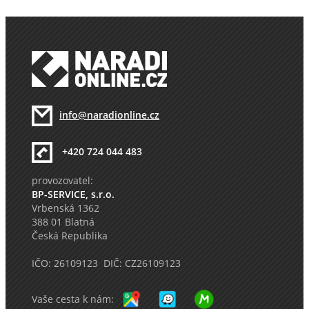
info@naradionline.cz
+420 724 044 483
provozovatel:
BP-SERVICE, s.r.o.
Vrbenská 1362
388 01 Blatná
Česká Republika
IČO: 26109123 DIČ: CZ26109123
Vaše cesta k nám: