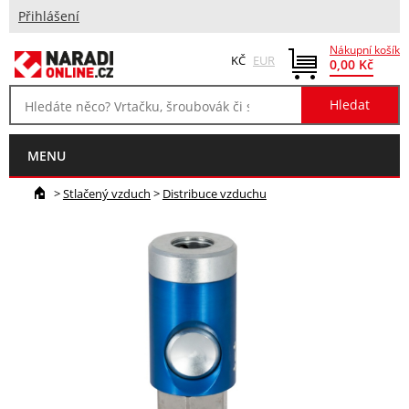
Přihlášení
Nákupní košík
KČ
EUR
0,00 Kč
MENU
>
Stlačený vzduch
>
Distribuce vzduchu