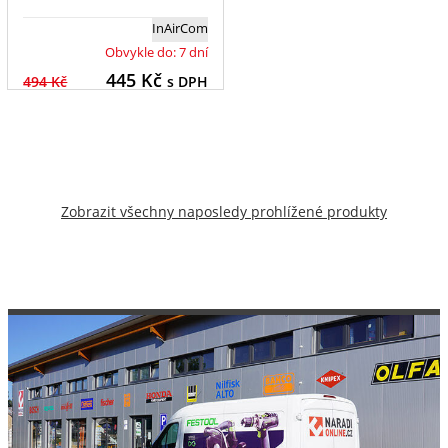
InAirCom
Obvykle do: 7 dní
445
Kč
494 Kč
s DPH
Zobrazit všechny naposledy prohlížené produkty