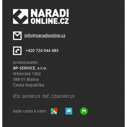
info@naradionline.cz
+420 724 044 483
provozovatel:
BP-SERVICE, s.r.o.
Vrbenská 1362
388 01 Blatná
Česká Republika
IČO: 26109123 DIČ: CZ26109123
Vaše cesta k nám: