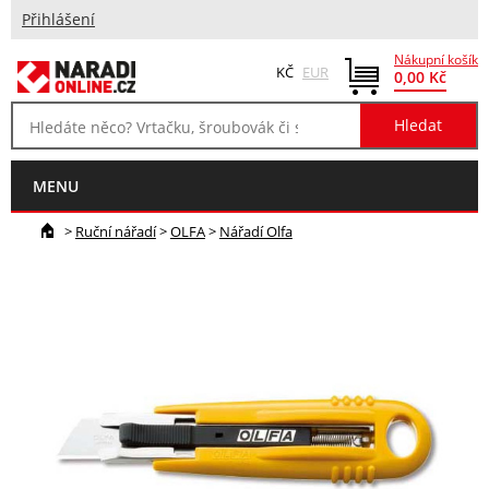
Přihlášení
Nákupní košík
KČ
EUR
0,00 Kč
MENU
>
Ruční nářadí
>
OLFA
>
Nářadí Olfa