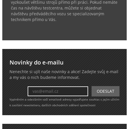
vyzkoušet většinu strojů přímo při práci. Pokud nemáte
čas na návštěvu testcentra, můžete si objednat
návštěvu předváděcího vozu se specializovaným
technikem přímo u Vás.
Novinky do e-mailu
Nenechte si ujít naše novinky a akce! Zadejte svůj e-mail
a my vás o nich budeme informovat.
Vyplněním a odesláním vaší emailové adresy vyjadřujete souhlas s jejím užitím
k zasílání newsletteru, dalších obchodních sdělení společnosti