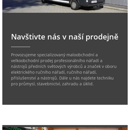
Navštivte nás v naší prodejně
Provozujeme specializovaný maloobchodní a
velkoobchodní prodej profesionálního nářadí a
nástrojů předních světových výrobců a značek v oboru
elektrického ručního nářadí, ručního nářadí,
příslušenství a nástrojů. Dále u nás najdete techniku
pro průmysl, stavebnictví, zahradu a úklid.