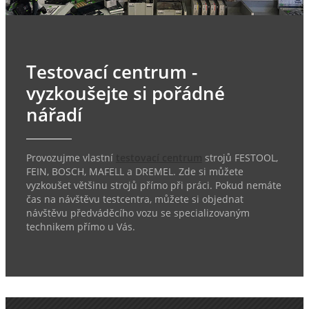
Testovací centrum -
vyzkoušejte si pořádné
nářadí
Provozujme vlastní
testovací centrum
strojů FESTOOL,
FEIN, BOSCH, MAFELL a DREMEL. Zde si můžete
vyzkoušet většinu strojů přímo při práci. Pokud nemáte
čas na návštěvu testcentra, můžete si objednat
návštěvu předváděcího vozu se specializovaným
technikem přímo u Vás.