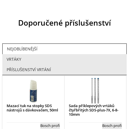
Doporučené příslušenství
NEJOBLÍBENĚJŠÍ
VRTÁKY
PŘÍSLUŠENSTVÍ VRTÁNÍ
Mazací tuk na stopky SDS
Sada příklepových vrtáků
nástrojů s dávkovačem, 50ml
čtyřbřitých SDS-plus-7X, 6-8-
10mm
Bosch profi
Bosch profi