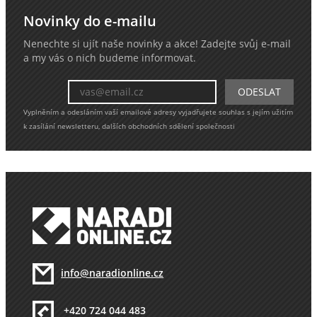
Novinky do e-mailu
Nenechte si ujít naše novinky a akce! Zadejte svůj e-mail
a my vás o nich budeme informovat.
Vyplněním a odesláním vaší emailové adresy vyjadřujete souhlas s jejím užitím
k zasílání newsletteru, dalších obchodních sdělení společnosti
info@naradionline.cz
+420 724 044 483