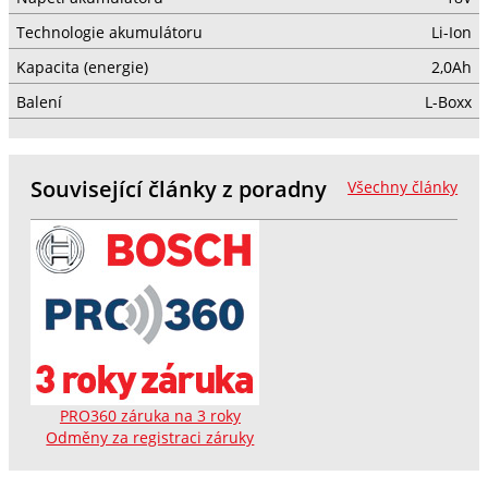
Technologie akumulátoru
Li-Ion
Kapacita (energie)
2,0Ah
Balení
L-Boxx
Související články z poradny
Všechny články
PRO360 záruka na 3 roky
Odměny za registraci záruky