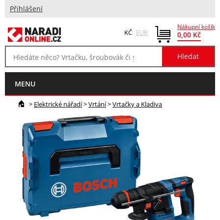
Přihlášení
Nákupní košík
KČ
EUR
0,00 Kč
MENU
>
Elektrické nářadí
>
Vrtání
>
Vrtačky a Kladiva