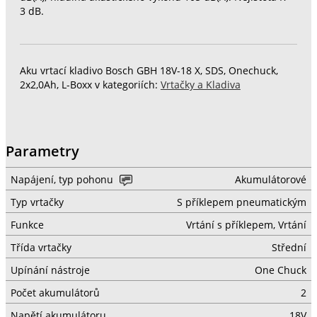
3 dB.
Aku vrtací kladivo Bosch GBH 18V-18 X, SDS, Onechuck,
2x2,0Ah, L-Boxx v kategoriích:
Vrtačky a Kladiva
Parametry
Napájení, typ pohonu
Akumulátorové
Typ vrtačky
S příklepem pneumatickým
Funkce
Vrtání s příklepem, Vrtání
Třída vrtačky
Střední
Upínání nástroje
One Chuck
Počet akumulátorů
2
Napětí akumulátoru
18V