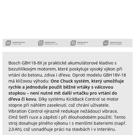
Bosch GBH 18‑8X je praktické akumulátorové kladivo s
bezuhlíkovým motorem, které poskytuje vysoký výkon při
vrtání do betonu, zdiva i dřeva. Oproti modelu GBH 18V‑18
má klíčovou výhodu:
One Chuck systém, který umožňuje
rychle a jednoduše použít běžné vrtáky s válcovou
stopkou – není nutné mít další vrtačku pro vrtání do
dřeva či kovu
. Díky systému KickBack Control se motor
stopne při náhlém zaseknutí, což chrání uživatele.
Vibration Control výrazně redukuje nežádoucí vibrace,
čímž šetří ruce a zápěstí i při dlouhodobém použití. Tento
stroj dosahuje plného výkonu i s menšími bateriemi (např.
2,0 Ah), což usnadňuje práci na stavbách i v interiéru.