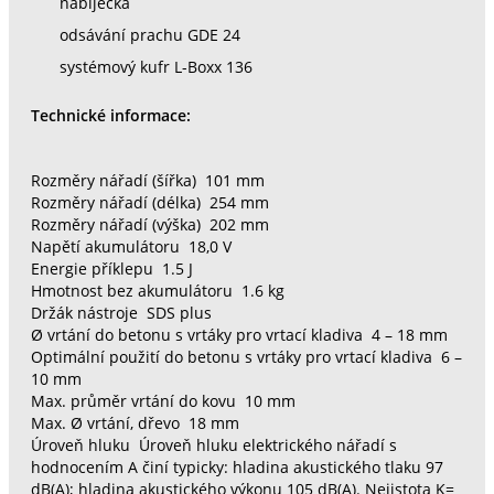
nabíječka
odsávání prachu GDE 24
systémový kufr L-Boxx 136
Technické informace:
Rozměry nářadí (šířka) 101 mm
Rozměry nářadí (délka) 254 mm
Rozměry nářadí (výška) 202 mm
Napětí akumulátoru 18,0 V
Energie příklepu 1.5 J
Hmotnost bez akumulátoru 1.6 kg
Držák nástroje SDS plus
Ø vrtání do betonu s vrtáky pro vrtací kladiva 4 – 18 mm
Optimální použití do betonu s vrtáky pro vrtací kladiva 6 –
10 mm
Max. průměr vrtání do kovu 10 mm
Max. Ø vrtání, dřevo 18 mm
Úroveň hluku Úroveň hluku elektrického nářadí s
hodnocením A činí typicky: hladina akustického tlaku 97
dB(A); hladina akustického výkonu 105 dB(A). Nejistota K=