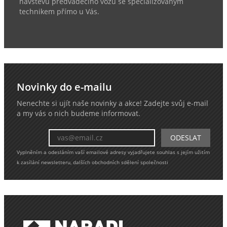
návštěvu předváděcího vozu se specializovaným
technikem přímo u Vás.
Novinky do e-mailu
Nenechte si ujít naše novinky a akce! Zadejte svůj e-mail
a my vás o nich budeme informovat.
Vyplněním a odesláním vaší emailové adresy vyjadřujete souhlas s jejím užitím
k zasílání newsletteru, dalších obchodních sdělení společnosti