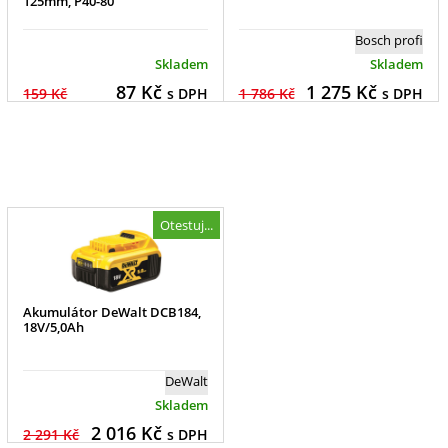
125mm, P40-80
Bosch profi
Skladem
Skladem
87
Kč
1 275
Kč
159 Kč
s DPH
1 786 Kč
s DPH
Otestuj...
Akumulátor DeWalt DCB184,
18V/5,0Ah
DeWalt
Skladem
2 016
Kč
2 291 Kč
s DPH