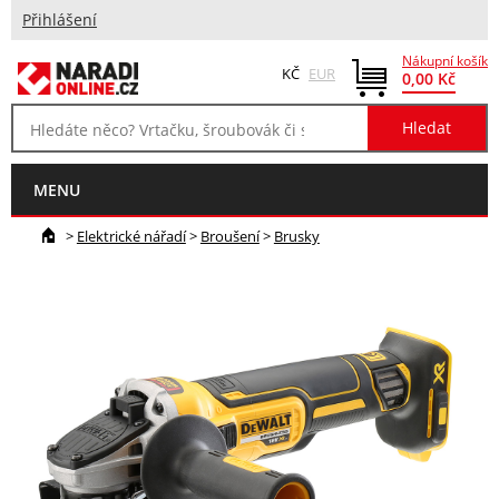
Přihlášení
Nákupní košík
KČ
EUR
0,00 Kč
MENU
>
Elektrické nářadí
>
Broušení
>
Brusky