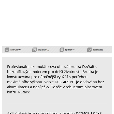
Profesionální akumulátorová úhlová bruska DeWalt s
bezuhlíkovým motorem pro delší životností. Bruska je
konstruována pro náročnější využítí s potřebou
maximálního výkonu. Verze DCG 405 NT je dodávána bez
akumulátoru a nabíječky. To vše v robustním plastovém
kufru T-Stack.
AKU úhlová bruska se spojkou a brzdou DCG405 18V XR,