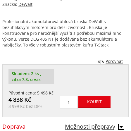
Značka:
DeWalt
Profesionální akumulátorová úhlová bruska DeWalt s
bezuhlíkovým motorem pro delší životností. Bruska je
konstruována pro náročnější využítí s potřebou maximálního
výkonu. Verze DCG 405 NT je dodávána bez akumulátoru a
nabíječky. To vše v robustním plastovém kufru T-Stack.
Porovnat
Skladem:
2 ks
,
zítra 7.8. u vás
Původní cena:
5 498 Kč
4 838
Kč
3 999 Kč
bez DPH
Doprava
Možnosti přepravy