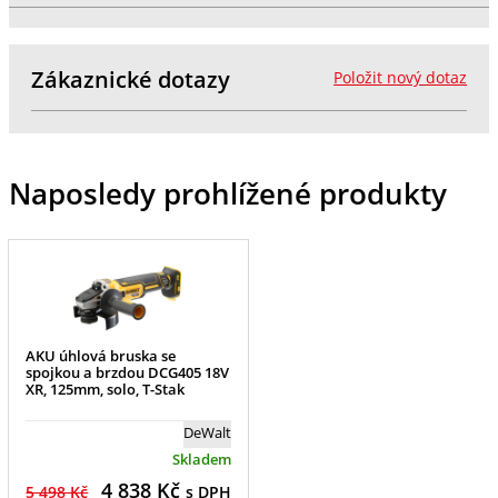
Zákaznické dotazy
Položit nový dotaz
Naposledy prohlížené produkty
AKU úhlová bruska se
spojkou a brzdou DCG405 18V
XR, 125mm, solo, T-Stak
DeWalt
Skladem
4 838
Kč
5 498 Kč
s DPH