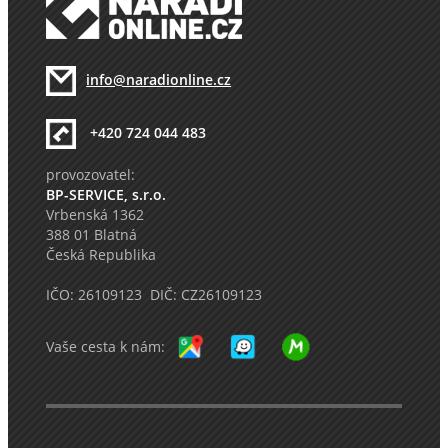
info@naradionline.cz
+420 724 044 483
provozovatel:
BP-SERVICE, s.r.o.
Vrbenská 1362
388 01 Blatná
Česká Republika
IČO: 26109123 DIČ: CZ26109123
Vaše cesta k nám: