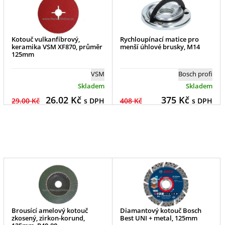
Kotouč vulkanfíbrový,
Rychloupínací matice pro
keramika VSM XF870, průměr
menší úhlové brusky, M14
125mm
VSM
Bosch profi
Skladem
Skladem
26.02
Kč
375
Kč
29.00 Kč
s DPH
408 Kč
s DPH
Brousící amelový kotouč
Diamantový kotouč Bosch
zkosený, zirkon-korund,
Best UNI + metal, 125mm