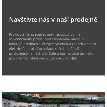
Navštivte nás v naší prodejně
Provozujeme specializovaný maloobchodní a
velkoobchodní prodej profesionálního nářadí a
nástrojů předních světových výrobců a značek v oboru
elektrického ručního nářadí, ručního nářadí,
příslušenství a nástrojů. Dále u nás najdete techniku
pro průmysl, stavebnictví, zahradu a úklid.