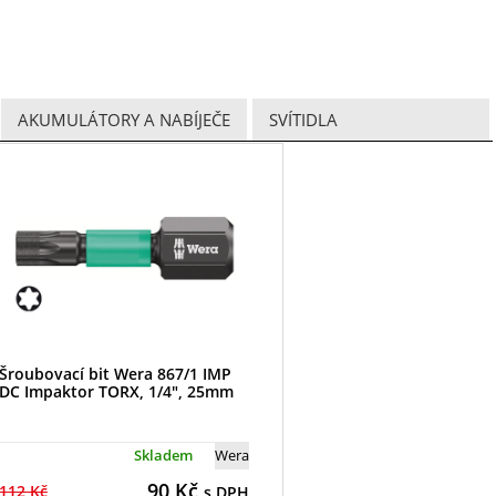
AKUMULÁTORY A NABÍJEČE
SVÍTIDLA
Šroubovací bit Wera 867/1 IMP
DC Impaktor TORX, 1/4", 25mm
Skladem
Wera
90
Kč
112 Kč
s DPH