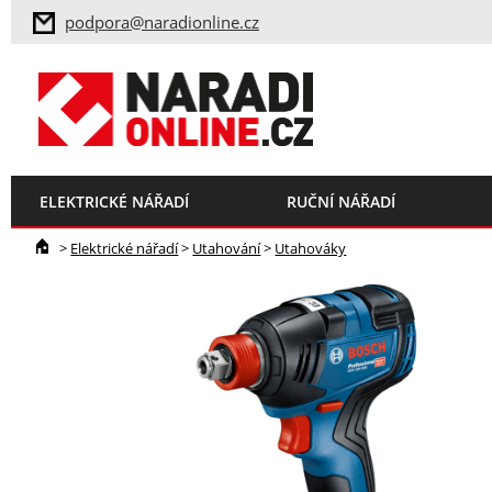
podpora@naradionline.cz
ELEKTRICKÉ NÁŘADÍ
RUČNÍ NÁŘADÍ
>
Elektrické nářadí
>
Utahování
>
Utahováky