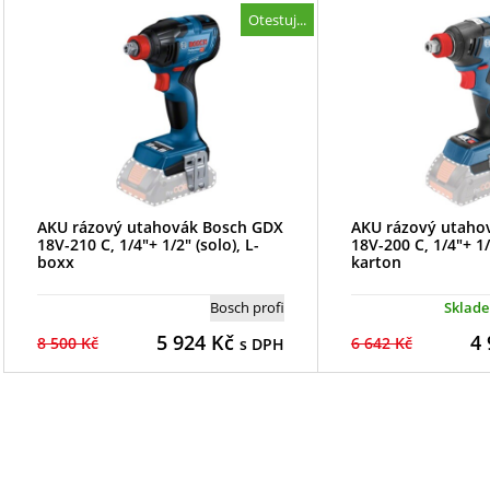
Otestuj...
AKU rázový utahovák Bosch GDX
AKU rázový utaho
18V-210 C, 1/4"+ 1/2" (solo), L-
18V-200 C, 1/4"+ 1/
boxx
karton
Bosch profi
Sklad
5 924
Kč
4 
8 500 Kč
6 642 Kč
s DPH