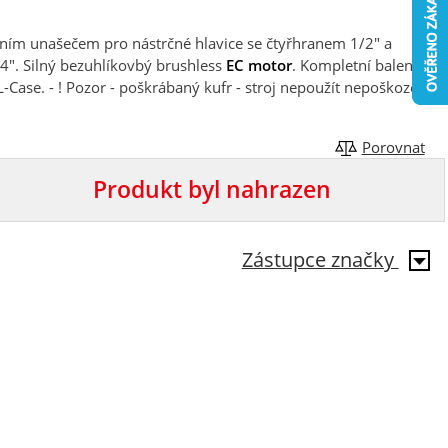
ním unašečem pro nástrčné hlavice se čtyřhranem 1/2" a
4". Silný bezuhlíkovbý brushless
EC motor
. Kompletní balení s
ase. - ! Pozor - poškrábaný kufr - stroj nepoužít nepoškozen !
Porovnat
Produkt byl nahrazen
Zástupce značky