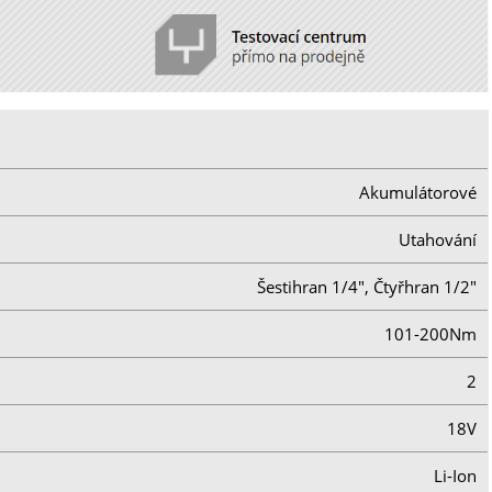
Akumulátorové
Utahování
Šestihran 1/4", Čtyřhran 1/2"
101-200Nm
2
18V
Li-Ion