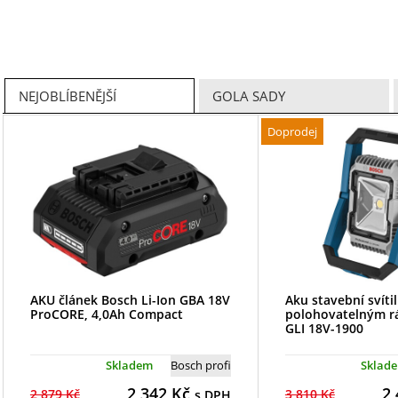
NEJOBLÍBENĚJŠÍ
GOLA SADY
Doprodej
AKU článek Bosch Li-Ion GBA 18V
Aku stavební svíti
ProCORE, 4,0Ah Compact
polohovatelným 
GLI 18V-1900
Skladem
Bosch profi
Sklad
2 342
Kč
2 
2 879 Kč
3 810 Kč
s DPH