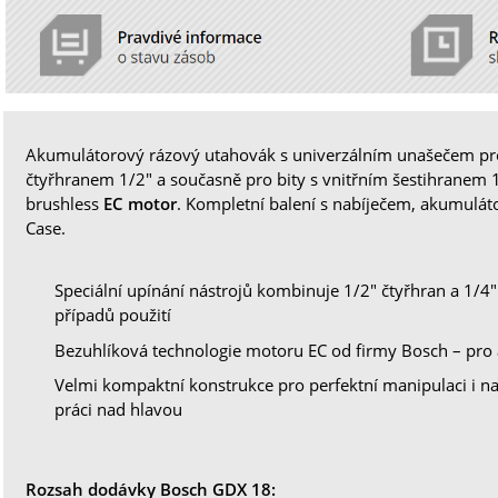
Akumulátorový rázový utahovák s univerzálním unašečem pro
čtyřhranem 1/2" a současně pro bity s vnitřním šestihranem 1
brushless
EC motor
. Kompletní balení s nabíječem, akumulát
Case.
Speciální upínání nástrojů kombinuje 1/2" čtyřhran a 1/4" 
případů použití
Bezuhlíková technologie motoru EC od firmy Bosch – pro a
Velmi kompaktní konstrukce pro perfektní manipulaci i na
práci nad hlavou
Rozsah dodávky Bosch GDX 18: