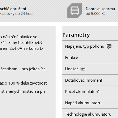
Parametry
 nástrčné hlavice se
/4". Silný bezuhlíkovbý
Napájení, typ pohonu
orem 2x4,0Ah v kufru L-
Funkce
Unašeč
šestihran – pro ještě více
Dotahovací moment
ž o 100 % delší životnost
 stísněných místech a při
Počet akumulátorů
Napětí akumulátoru
Technologie akumulátoru