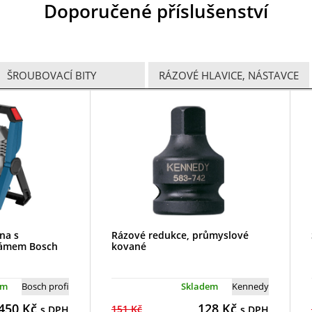
Doporučené příslušenství
ŠROUBOVACÍ BITY
RÁZOVÉ HLAVICE, NÁSTAVCE
lna s
Rázové redukce, průmyslové
rámem Bosch
kované
em
Bosch profi
Skladem
Kennedy
450
Kč
128
Kč
151 Kč
s DPH
s DPH