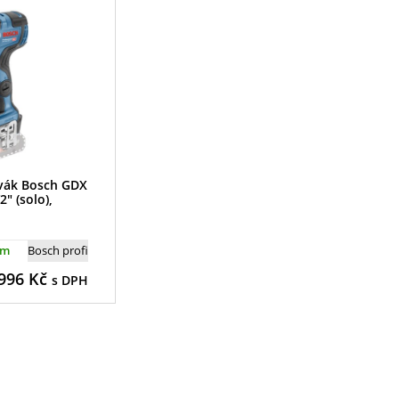
vák Bosch GDX
2" (solo),
em
Bosch profi
996
Kč
s DPH