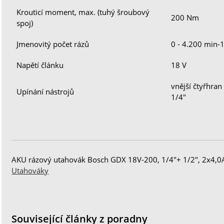
Krouticí moment, max. (tuhý šroubový
200 Nm
spoj)
Jmenovitý počet rázů
0 - 4.200 min-
Napětí článku
18 V
vnější čtyřhran
Upínání nástrojů
1/4"
AKU rázový utahovák Bosch GDX 18V-200, 1/4"+ 1/2", 2x4,0Ah
Utahováky
Související články z poradny