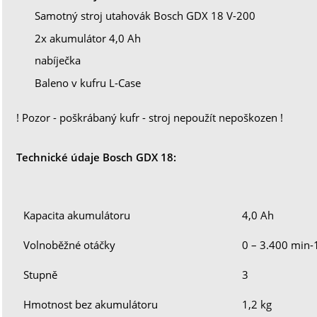
Samotný stroj utahovák Bosch GDX 18 V-200
2x akumulátor 4,0 Ah
nabíječka
Baleno v kufru L-Case
! Pozor - poškrábaný kufr - stroj nepoužít nepoškozen !
Technické údaje Bosch GDX 18:
Kapacita akumulátoru
4,0 Ah
Volnoběžné otáčky
0 – 3.400 min-
Stupně
3
Hmotnost bez akumulátoru
1,2 kg