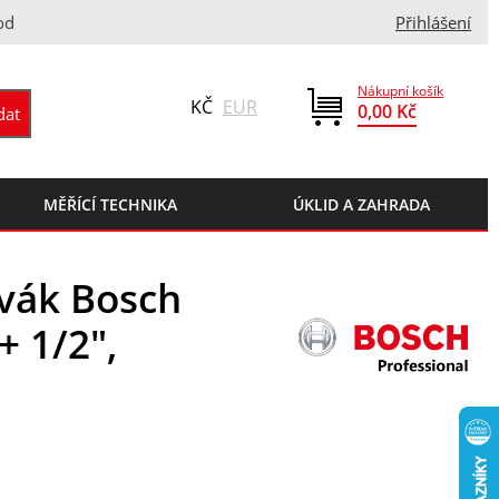
od
Přihlášení
Nákupní košík
KČ
EUR
0,00 Kč
MĚŘÍCÍ TECHNIKA
ÚKLID A ZAHRADA
vák Bosch
+ 1/2",