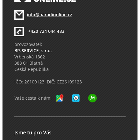
info@naradionline.cz
+420 724 044 483
provozovatel:
BP-SERVICE, s.r.o.
Vrbenská 1362
388 01 Blatná
Česká Republika
IČO: 26109123 DIČ: CZ26109123
Vaše cesta k nám:
Jsme tu pro Vás