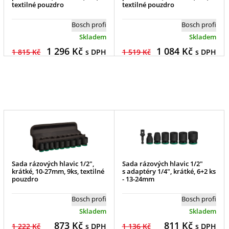
textilné pouzdro
textilné pouzdro
Bosch profi
Bosch profi
Skladem
Skladem
1 296
Kč
1 084
Kč
1 815 Kč
s DPH
1 519 Kč
s DPH
Sada rázových hlavic 1/2",
Sada rázových hlavic 1/2"
krátké, 10-27mm, 9ks, textilné
s adaptéry 1/4", krátké, 6+2 ks
pouzdro
- 13-24mm
Bosch profi
Bosch profi
Skladem
Skladem
873
Kč
811
Kč
1 222 Kč
s DPH
1 136 Kč
s DPH