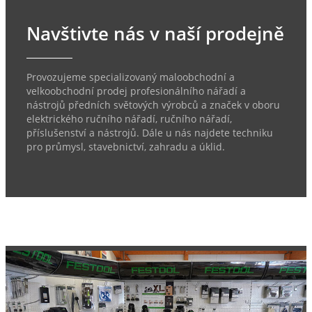
Navštivte nás v naší prodejně
Provozujeme specializovaný maloobchodní a
velkoobchodní prodej profesionálního nářadí a
nástrojů předních světových výrobců a značek v oboru
elektrického ručního nářadí, ručního nářadí,
příslušenství a nástrojů. Dále u nás najdete techniku
pro průmysl, stavebnictví, zahradu a úklid.