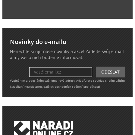
Novinky do e-mailu
Nenechte si ujít naše novinky a akce! Zadejte svůj e-mail
a my vás o nich budeme informovat.
Vyplněním a odesláním vaší emailové adresy vyjadřujete souhlas s jejím užitím
k zasílání newsletteru, dalších obchodních sdělení společnosti