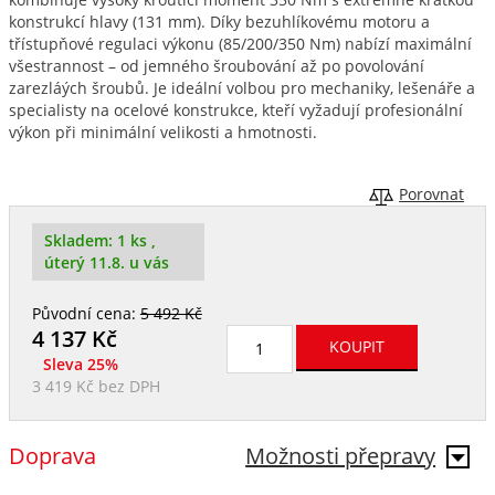
konstrukcí hlavy (131 mm). Díky bezuhlíkovému motoru a
třístupňové regulaci výkonu (85/200/350 Nm) nabízí maximální
všestrannost – od jemného šroubování až po povolování
zarezláých šroubů. Je ideální volbou pro mechaniky, lešenáře a
specialisty na ocelové konstrukce, kteří vyžadují profesionální
výkon při minimální velikosti a hmotnosti.
Porovnat
Skladem:
1 ks
,
úterý 11.8. u vás
Původní cena:
5 492 Kč
4 137
Kč
Sleva 25%
3 419 Kč
bez DPH
Doprava
Možnosti přepravy