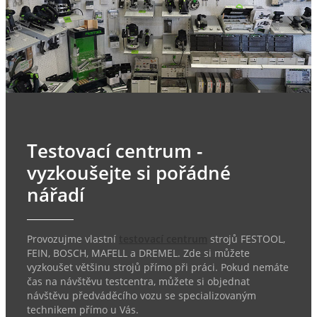
Testovací centrum -
vyzkoušejte si pořádné
nářadí
Provozujme vlastní
testovací centrum
strojů FESTOOL,
FEIN, BOSCH, MAFELL a DREMEL. Zde si můžete
vyzkoušet většinu strojů přímo při práci. Pokud nemáte
čas na návštěvu testcentra, můžete si objednat
návštěvu předváděcího vozu se specializovaným
technikem přímo u Vás.