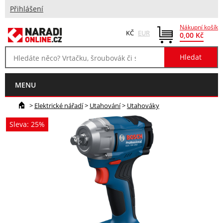
Přihlášení
Nákupní košík
KČ
EUR
0,00 Kč
MENU
>
Elektrické nářadí
>
Utahování
>
Utahováky
Sleva: 25%