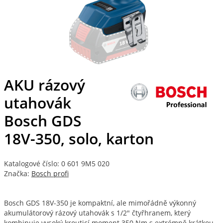
AKU rázový
utahovák
Bosch GDS
18V-350, solo, karton
Katalogové číslo: 0 601 9M5 020
Značka:
Bosch profi
Bosch GDS 18V-350 je kompaktní, ale mimořádně výkonný
akumulátorový rázový utahovák s 1/2" čtyřhranem, který
kombinuje vysoký krouticí moment 350 Nm s extrémně krátkou