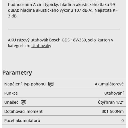
hodnocením A činí typicky: hladina akustického tlaku 99
dB(A); hladina akustického výkonu 107 dB(A). Nejistota K=
3 dB.
AKU rázový utahovák Bosch GDS 18V-350, solo, karton v
kategoriích:
Utahováky
Parametry
Napájení, typ pohonu
Akumulátorové
Funkce
Utahování
Unašeč
Čtyřhran 1/2"
Dotahovací moment
301-500Nm
Počet akumulátorů
0