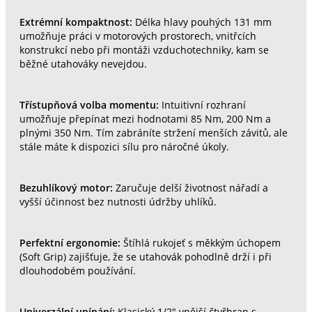
Extrémní kompaktnost:
Délka hlavy pouhých 131 mm
umožňuje práci v motorových prostorech, vnitřcích
konstrukcí nebo při montáži vzduchotechniky, kam se
běžné utahováky nevejdou.
Třístupňová volba momentu:
Intuitivní rozhraní
umožňuje přepínat mezi hodnotami 85 Nm, 200 Nm a
plnými 350 Nm. Tím zabráníte stržení menších závitů, ale
stále máte k dispozici sílu pro náročné úkoly.
Bezuhlíkový motor:
Zaručuje delší životnost nářadí a
vyšší účinnost bez nutnosti údržby uhlíků.
Perfektní ergonomie:
Štíhlá rukojeť s měkkým úchopem
(Soft Grip) zajišťuje, že se utahovák pohodlně drží i při
dlouhodobém používání.
Univerzální upínání:
Klasický 1/2" vnější čtyřhran s