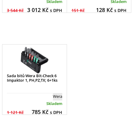
Skladem
Skladem
3 012
Kč
128
Kč
3 544 Kč
s DPH
151 Kč
s DPH
Sada bitů Wera Bit-Check 6
Impaktor 1, PH,PZ,TX; 6+1ks
Wera
Skladem
785
Kč
1 121 Kč
s DPH