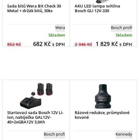
Sada bitů Wera Bit Check 30
AKU LED lampa svítilna
Metal + držák bitů, 30ks
Bosch GLI 12V-330
Wera
Bosch profi
Skladem
Skladem
682
Kč
1 829
Kč
852 Kč
s DPH
2 346 Kč
s DPH
Startovací sada Bosch 12V Li-
Rázové redukce, průmyslové
Ion, nabíječka GAL12V-
kované
40+2xGBA12V 3,0Ah
Bosch profi
Kennedy