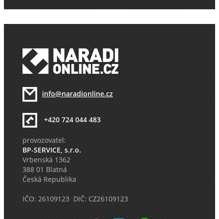
info@naradionline.cz
+420 724 044 483
provozovatel:
BP-SERVICE, s.r.o.
Vrbenská 1362
388 01 Blatná
Česká Republika
IČO: 26109123 DIČ: CZ26109123