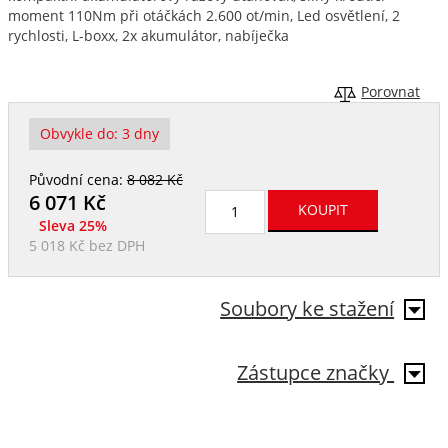
moment 110Nm při otáčkách 2.600 ot/min, Led osvětlení, 2
rychlosti, L-boxx, 2x akumulátor, nabíječka
Porovnat
Obvykle do:
3 dny
Původní cena:
8 082 Kč
6 071
Kč
Sleva 25%
5 018 Kč
bez DPH
Soubory ke stažení
Zástupce značky