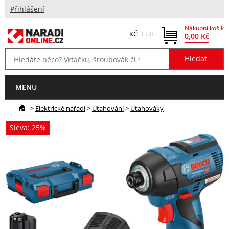
Přihlášení
Nákupní košík
KČ
EUR
0,00 Kč
MENU
>
Elektrické nářadí
>
Utahování
>
Utahováky
Sleva: 25%