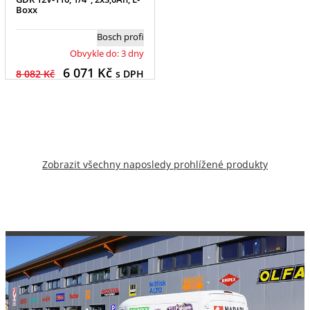
Boxx
Bosch profi
Obvykle do: 3 dny
6 071
Kč
8 082 Kč
s DPH
Zobrazit všechny naposledy prohlížené produkty