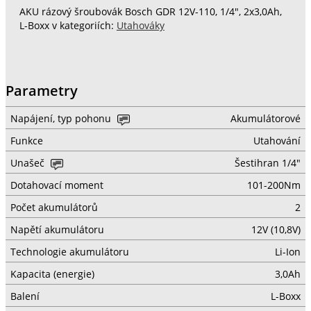
AKU rázový šroubovák Bosch GDR 12V-110, 1/4", 2x3,0Ah,
L-Boxx v kategoriích:
Utahováky
Parametry
Napájení, typ pohonu
Akumulátorové
Funkce
Utahování
Unašeč
Šestihran 1/4"
Dotahovací moment
101-200Nm
Počet akumulátorů
2
Napětí akumulátoru
12V (10,8V)
Technologie akumulátoru
Li-Ion
Kapacita (energie)
3,0Ah
Balení
L-Boxx