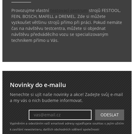
Provozujme vlastní
testovací centrum
strojů FESTOOL,
FEIN, BOSCH, MAFELL a DREMEL. Zde si můžete
vyzkoušet většinu strojů přímo při práci. Pokud nemáte
čas na návštěvu testcentra, můžete si objednat
návštěvu předváděcího vozu se specializovaným
technikem přímo u Vás.
Novinky do e-mailu
Nenechte si ujít naše novinky a akce! Zadejte svůj e-mail
a my vás o nich budeme informovat.
Vyplněním a odesláním vaší emailové adresy vyjadřujete souhlas s jejím užitím
k zasílání newsletteru, dalších obchodních sdělení společnosti