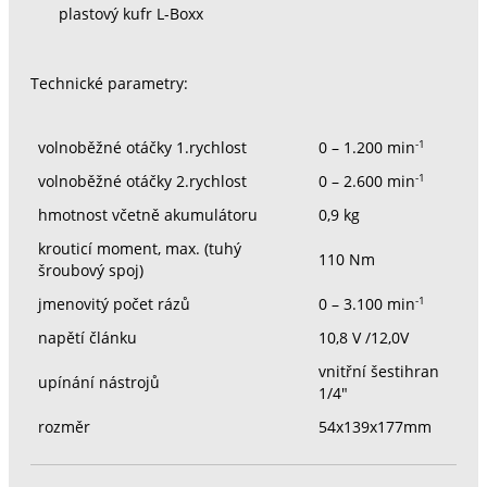
plastový kufr L-Boxx
Technické parametry:
-1
volnoběžné otáčky 1.rychlost
0 – 1.200 min
-1
volnoběžné otáčky 2.rychlost
0 – 2.600 min
hmotnost včetně akumulátoru
0,9 kg
krouticí moment, max. (tuhý
110 Nm
šroubový spoj)
-1
jmenovitý počet rázů
0 – 3.100 min
napětí článku
10,8 V /12,0V
vnitřní šestihran
upínání nástrojů
1/4"
rozměr
54x139x177mm