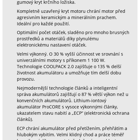
gumový kryt krčního ložiska.
Kompletně uzavřený kryt motoru chrání motor před
agresivním keramickým a minerálním prachem.
Ideální pro každé použití.
Optimální počet otáček, sladěno pro mnoho brusných
prostředků a materiálů díky plynulému
elektronickému nastavení otáček.
Velmi výkonný. O 30 % vyšší účinnost ve srovnání s
univerzálními motory s příkonem 1 100 W.
Technologie COOLPACK 2.0 zajišťuje o 135 % delší
životnost akumulátoru a umožňuje tím delší dobu
provozu.
Nejmodernější technologie článků a inteligentní
správa akumulátorů zajišťují o 87 % větší výkon než u
konvenčních akumulátorů. Lithium-iontový
akumulátor ProCORE s vysoce výkonnými články,
ukazatelem stavu nabití a „ECP“ (elektronická ochrana
článků).
ECP chrání akumulátor před přetížením, přehřátím a
hlubokým vybitím. Velmi klidný chod a práce téměř