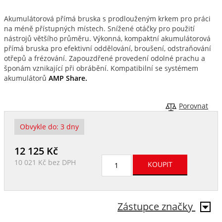
Akumulátorová přímá bruska s prodlouženým krkem pro práci
na méně přístupných místech. Snížené otáčky pro použití
nástrojů většího průměru. Výkonná, kompaktní akumulátorová
přímá bruska pro efektivní oddělování, broušení, odstraňování
otřepů a frézování. Zapouzdřené provedení odolné prachu a
šponám vznikající při obrábění. Kompatibilní se systémem
akumulátorů
AMP Share.
Porovnat
Obvykle do:
3 dny
12 125
Kč
10 021 Kč
bez DPH
Zástupce značky