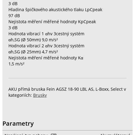
3 dB
Hladina špičkového akustického tlaku LpCpeak
97 dB
Nejistota měření měřené hodnoty KpCpeak
3 dB
Hodnota vibrací 1 αhv 3cestný systém
αh,SG (Ø 50mm) 9,0 m/s²
Hodnota vibrací 2 αhv 3cestný systém
αh,SG (Ø 25mm) 4,7 m/s²
Nejistota měření měřené hodnoty Kα
1,5 m/s²
AKU přímá bruska Fein AGSZ 18-90 LBL AS, L-Boxx, Select v
kategoriích:
Brusky
Parametry