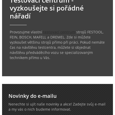
Testovací centrum -
vyzkoušejte si pořádné
nářadí
Provozujme vlastní
testovací centrum
strojů FESTOOL,
FEIN, BOSCH, MAFELL a DREMEL. Zde si můžete
vyzkoušet většinu strojů přímo při práci. Pokud nemáte
čas na návštěvu testcentra, můžete si objednat
návštěvu předváděcího vozu se specializovaným
technikem přímo u Vás.
Novinky do e-mailu
Nenechte si ujít naše novinky a akce! Zadejte svůj e-mail
a my vás o nich budeme informovat.