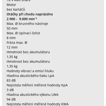
18 V AMPShare
Motor
bez kartáčů
Otáčky při chodu naprázdno
2.900 - 9.000 min⁻¹
Max. Ø brusného nástroje
50 mm
Max. Ø Upínací čelist
8 mm
Fréza max. Ø
12 mm
Hmotnost bez akumulátoru
1,35 kg
Hmotnost bez akumulátoru
1,35 kg
Hodnoty vibrací a emisí hluku
Hladina akustického tlaku LpA
83 dB
Nejistota měření měřené hodnoty KpA
3 dB
Hladina akustického výkonu LWA
94 dB
Nejistota měření měřené hodnoty KWA