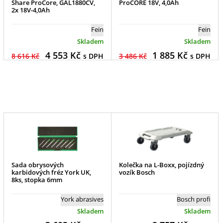
Share ProCore, GAL1880CV,
ProCORE 18V, 4,0Ah
2x 18V-4,0Ah
Fein
Fein
Skladem
Skladem
4 553
Kč
1 885
Kč
8 616 Kč
s DPH
3 486 Kč
s DPH
Sada obrysových
Kolečka na L-Boxx, pojízdný
karbidových fréz York UK,
vozík Bosch
8ks, stopka 6mm
York abrasives
Bosch profi
Skladem
Skladem