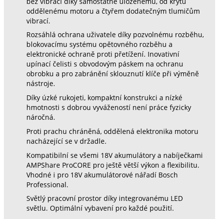
bez vibrací díky samostatně uloženému, od krytu
oddělenému motoru a čtyřem dodatečným tlumičům
vibrací.
Rozsáhlá ochrana uživatele díky pozvolnému rozběhu,
blokovacímu systému opětovného rozběhu a
elektronické ochraně proti přetížení. Inovativní
upínací čelisti s obvodovým páskem na ochranu
obrobku a pro zabránění sklouznutí klíče při výměně
nástroje.
Díky úzké rukojeti, kompaktní konstrukci a nízké
hmotnosti s dobrou vyvážeností není práce fyzicky
náročná.
Proti prachu chráněná, oddělená elektronika motoru
nacházející se v držadle.
Kompatibilní se všemi 18V akumulátory a nabíječkami
AMPShare ProCORE pro ještě větší výkon a flexibilitu.
Vhodné i pro 18V akumulátorové nářadí Bosch
Professional.
Světlý pracovní prostor díky integrovanému LED
světlu. Optimální vybavení pro každé použití.