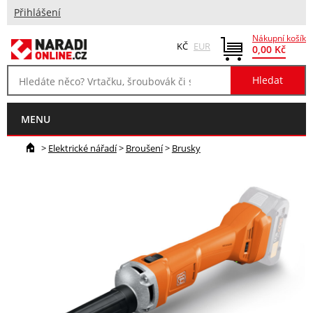
Přihlášení
Nákupní košík
KČ
EUR
0,00 Kč
MENU
>
Elektrické nářadí
>
Broušení
>
Brusky