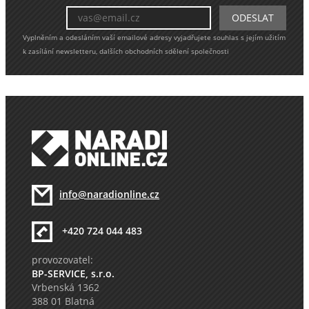
Vyplněním a odesláním vaší emailové adresy vyjadřujete souhlas s jejím užitím
k zasílání newsletteru, dalších obchodních sdělení společnosti
info@naradionline.cz
+420 724 044 483
provozovatel:
BP-SERVICE, s.r.o.
Vrbenská 1362
388 01 Blatná