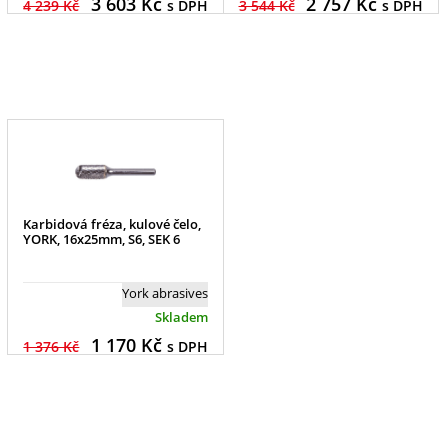
3 603
Kč
2 757
Kč
4 239 Kč
s DPH
3 544 Kč
s DPH
Karbidová fréza, kulové čelo,
YORK, 16x25mm, S6, SEK 6
York abrasives
Skladem
1 170
Kč
1 376 Kč
s DPH