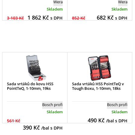
Wera
Wera
Skladem
Skladem
1 862
Kč
682
Kč
3 103 Kč
s DPH
852 Kč
s DPH
Sada vrtáků do kovu HSS
Sada vrtáků HSS PointTeQ v
PointTeQ, 1-10mm, 19ks
Tough Boxu, 1-10mm, 18ks
Bosch profi
Bosch profi
Skladem
Skladem
490
Kč
561 Kč
/bal s DPH
390
Kč
/bal s DPH