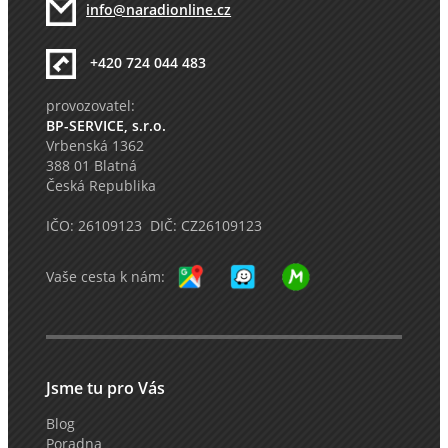
info@naradionline.cz
+420 724 044 483
provozovatel:
BP-SERVICE, s.r.o.
Vrbenská 1362
388 01 Blatná
Česká Republika
IČO: 26109123 DIČ: CZ26109123
Vaše cesta k nám:
Jsme tu pro Vás
Blog
Poradna