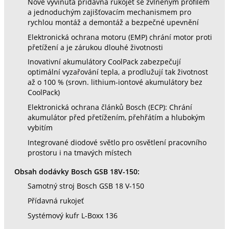
Nově vyvinutá přídavná rukojeť se zvlněným profilem
a jednoduchým zajišťovacím mechanismem pro
rychlou montáž a demontáž a bezpečné upevnění
Elektronická ochrana motoru (EMP) chrání motor proti
přetížení a je zárukou dlouhé životnosti
Inovativní akumulátory CoolPack zabezpečují
optimální vyzařování tepla, a prodlužují tak životnost
až o 100 % (srovn. lithium-iontové akumulátory bez
CoolPack)
Elektronická ochrana článků Bosch (ECP): Chrání
akumulátor před přetížením, přehřátím a hlubokým
vybitím
Integrované diodové světlo pro osvětlení pracovního
prostoru i na tmavých místech
Obsah dodávky Bosch GSB 18V-150:
Samotný stroj Bosch GSB 18 V-150
Přídavná rukojeť
Systémový kufr L-Boxx 136