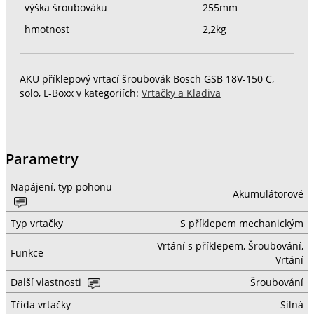
výška šroubováku
255mm
hmotnost
2,2kg
AKU příklepový vrtací šroubovák Bosch GSB 18V-150 C,
solo, L-Boxx v kategoriích:
Vrtačky a Kladiva
Parametry
Napájení, typ pohonu
Akumulátorové
Typ vrtačky
S příklepem mechanickým
Vrtání s příklepem, Šroubování,
Funkce
Vrtání
Další vlastnosti
Šroubování
Třída vrtačky
Silná