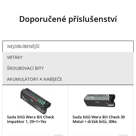
Doporučené příslušenství
NEJOBLÍBENĚJŠÍ
VRTÁKY
ŠROUBOVACÍ BITY
AKUMULÁTORY A NABÍJEČE
Sada bitů Wera Bit Check
Sada bitů Wera Bit Check 30
Impaktor 1, 29+1+1ks
Metal + držák bitů, 30ks