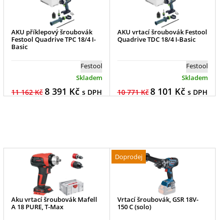
AKU příklepový šroubovák
AKU vrtací šroubovák Festool
Festool Quadrive TPC 18/4 I-
Quadrive TDC 18/4 I-Basic
Basic
Festool
Festool
Skladem
Skladem
8 391
Kč
8 101
Kč
11 162 Kč
s DPH
10 771 Kč
s DPH
Doprodej
Aku vrtací šroubovák Mafell
Vrtací šroubovák, GSR 18V-
A 18 PURE, T-Max
150 C (solo)