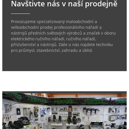
Navštivte nás v naší prodejně
Provozujeme specializovaný maloobchodní a
velkoobchodní prodej profesionálního nářadí a
nástrojů předních světových výrobců a značek v oboru
elektrického ručního nářadí, ručního nářadí,
příslušenství a nástrojů. Dále u nás najdete techniku
pro průmysl, stavebnictví, zahradu a úklid.