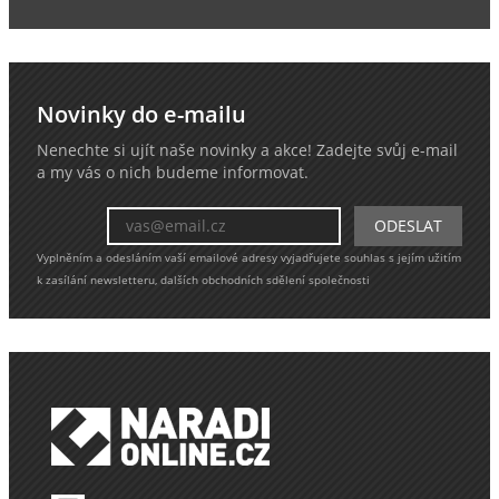
Novinky do e-mailu
Nenechte si ujít naše novinky a akce! Zadejte svůj e-mail
a my vás o nich budeme informovat.
Vyplněním a odesláním vaší emailové adresy vyjadřujete souhlas s jejím užitím
k zasílání newsletteru, dalších obchodních sdělení společnosti