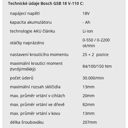
Technické údaje Bosch GSB 18 V-110 C:
napájecí napětí
18V
kapacita akumulátoru
- Ah
technologie AKU článku
Li-Ion
0-550 / 0-2200
otáčky naprázdno
ot/min
nastavení kroutícího momentu
25 + 2 pozice
maximální kroutící moment
84/100/150 Nm
(tvrdý/měkký)
počet úderů
30.000/min
maximální rozsah sklíčidla
13mm
max. průměr vrtání v cihlách
20mm
max. průměr vrtání ve dřevě
82mm
max. průměr vrtání v kovu
13mm
délka šroubováku
207mm