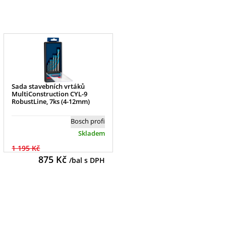
Sada stavebních vrtáků
MultiConstruction CYL-9
RobustLine, 7ks (4-12mm)
Bosch profi
Skladem
1 195 Kč
875
Kč
/bal s DPH