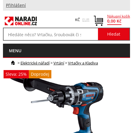
Přihlášení
Nákupní košík
KČ
EUR
0,00 Kč
MENU
>
Elektrické nářadí
>
Vrtání
>
Vrtačky a Kladiva
Sleva: 25%
Doprodej