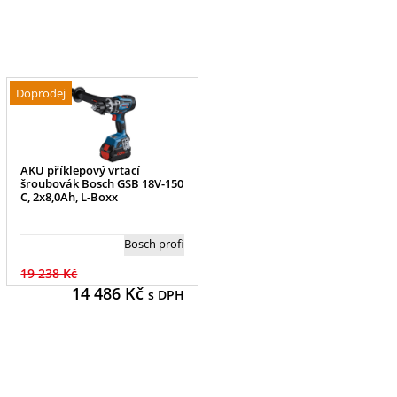
Doprodej
AKU příklepový vrtací
šroubovák Bosch GSB 18V-150
C, 2x8,0Ah, L-Boxx
Bosch profi
19 238 Kč
14 486
Kč
s DPH