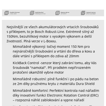
Nejsilnější ze všech akumulátorových vrtacích šroubováků
s příklepem, to je Bosch Robust-Line. Extrémně silný až
150Nm, bezuhlíkový motor s vysokým výkonem a delší
životností. Plná verze v L-Boxxu.
Mimořádně výkonný: točivý moment 150 Nm pro
nejnáročnější šroubování a vrtání do dřeva a kovu a
dále vrtání s příklepem do zdiva až 20mm
KickBack Control -senzor který zabrání tomu, aby Vás
šroubovák "namotal". Při prodkém nepřirozeném
protočení okamžitě vybne motor
Mimořádně robustní: plně funkční i po pádu na beton
ze 2m díky pružnému krytu z materiálu Dura Shield
Mimořádně komfortní: Perfektní kontrola nad nářadím
díky inovativní funkci Electronic Rotation Control (ERC)
– rozpozná náhlé zablokování a vypne nářadí