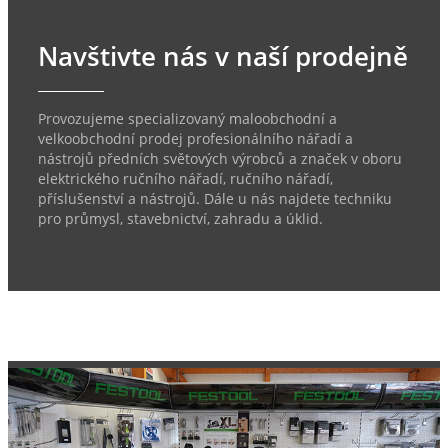
Navštivte nás v naší prodejně
Provozujeme specializovaný maloobchodní a
velkoobchodní prodej profesionálního nářadí a
nástrojů předních světových výrobců a značek v oboru
elektrického ručního nářadí, ručního nářadí,
příslušenství a nástrojů. Dále u nás najdete techniku
pro průmysl, stavebnictví, zahradu a úklid.