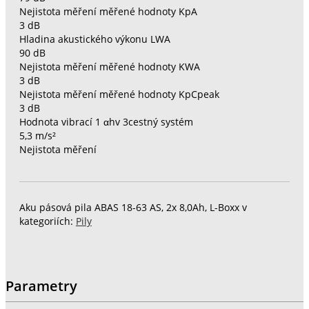
Nejistota měření měřené hodnoty KpA
3 dB
Hladina akustického výkonu LWA
90 dB
Nejistota měření měřené hodnoty KWA
3 dB
Nejistota měření měřené hodnoty KpCpeak
3 dB
Hodnota vibrací 1 αhv 3cestný systém
5,3 m/s²
Nejistota měření
Aku pásová pila ABAS 18-63 AS, 2x 8,0Ah, L-Boxx v
kategoriích:
Pily
Parametry