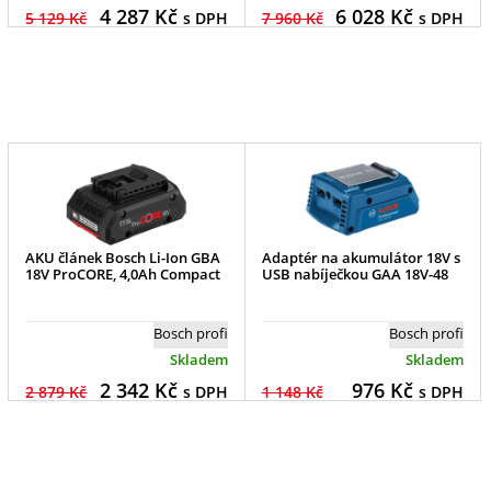
4 287
Kč
6 028
Kč
5 129 Kč
s DPH
7 960 Kč
s DPH
AKU článek Bosch Li-Ion GBA
Adaptér na akumulátor 18V s
18V ProCORE, 4,0Ah Compact
USB nabíječkou GAA 18V-48
Bosch profi
Bosch profi
Skladem
Skladem
2 342
Kč
976
Kč
2 879 Kč
s DPH
1 148 Kč
s DPH