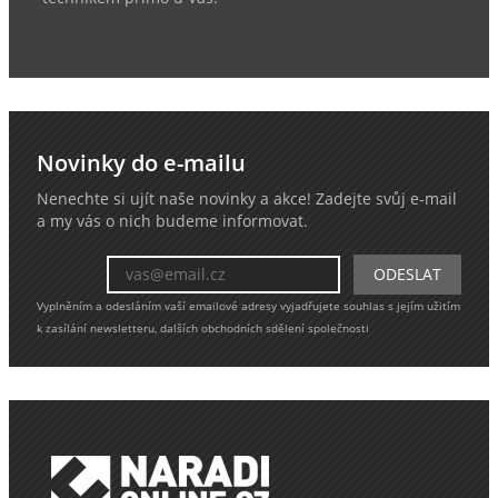
Novinky do e-mailu
Nenechte si ujít naše novinky a akce! Zadejte svůj e-mail
a my vás o nich budeme informovat.
Vyplněním a odesláním vaší emailové adresy vyjadřujete souhlas s jejím užitím
k zasílání newsletteru, dalších obchodních sdělení společnosti