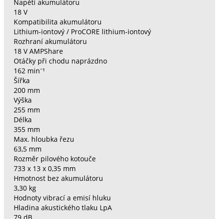
Napětí akumulátoru
18 V
Kompatibilita akumulátoru
Lithium-iontový / ProCORE lithium-iontový
Rozhraní akumulátoru
18 V AMPShare
Otáčky při chodu naprázdno
162 min⁻¹
Šířka
200 mm
Výška
255 mm
Délka
355 mm
Max. hloubka řezu
63,5 mm
Rozměr pilového kotouče
733 x 13 x 0,35 mm
Hmotnost bez akumulátoru
3,30 kg
Hodnoty vibrací a emisí hluku
Hladina akustického tlaku LpA
79 dB