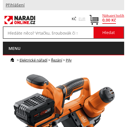
Přihlášení
Nákupní košík
KČ
EUR
0,00 Kč
MENU
>
Elektrické nářadí
>
Řezání
>
Pily