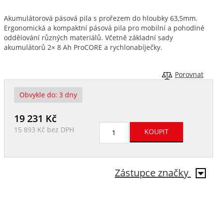
Akumulátorová pásová pila s prořezem do hloubky 63,5mm.
Ergonomická a kompaktní pásová pila pro mobilní a pohodlné
oddělování různých materiálů. Včetně základní sady
akumulátorů 2× 8 Ah ProCORE a rychlonabíječky.
Porovnat
Obvykle do:
3 dny
19 231
Kč
15 893 Kč
bez DPH
Zástupce značky