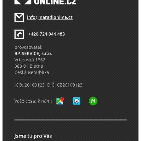
info@naradionline.cz
+420 724 044 483
provozovatel:
BP-SERVICE, s.r.o.
Vrbenská 1362
388 01 Blatná
Česká Republika
IČO: 26109123 DIČ: CZ26109123
Vaše cesta k nám:
Jsme tu pro Vás