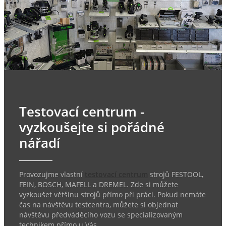
Testovací centrum -
vyzkoušejte si pořádné
nářadí
Provozujme vlastní
testovací centrum
strojů FESTOOL,
FEIN, BOSCH, MAFELL a DREMEL. Zde si můžete
vyzkoušet většinu strojů přímo při práci. Pokud nemáte
čas na návštěvu testcentra, můžete si objednat
návštěvu předváděcího vozu se specializovaným
technikem přímo u Vás.