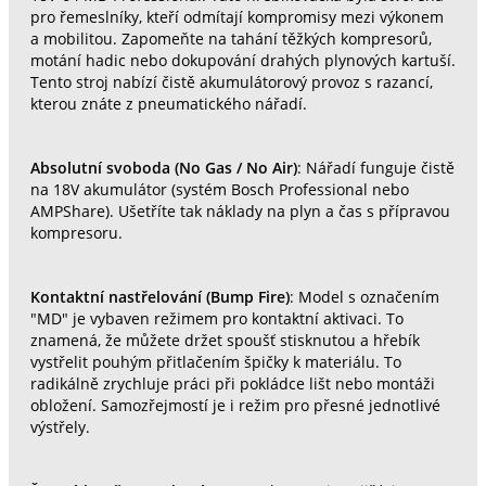
pro řemeslníky, kteří odmítají kompromisy mezi výkonem
a mobilitou. Zapomeňte na tahání těžkých kompresorů,
motání hadic nebo dokupování drahých plynových kartuší.
Tento stroj nabízí čistě akumulátorový provoz s razancí,
kterou znáte z pneumatického nářadí.
Absolutní svoboda (No Gas / No Air)
: Nářadí funguje čistě
na 18V akumulátor (systém Bosch Professional nebo
AMPShare). Ušetříte tak náklady na plyn a čas s přípravou
kompresoru.
Kontaktní nastřelování (Bump Fire)
: Model s označením
"MD" je vybaven režimem pro kontaktní aktivaci. To
znamená, že můžete držet spoušť stisknutou a hřebík
vystřelit pouhým přitlačením špičky k materiálu. To
radikálně zrychluje práci při pokládce lišt nebo montáži
obložení. Samozřejmostí je i režim pro přesné jednotlivé
výstřely.