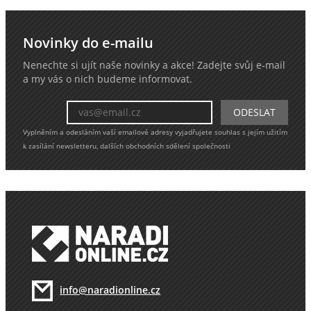
Novinky do e-mailu
Nenechte si ujít naše novinky a akce! Zadejte svůj e-mail
a my vás o nich budeme informovat.
Vyplněním a odesláním vaší emailové adresy vyjadřujete souhlas s jejím užitím
k zasílání newsletteru, dalších obchodních sdělení společnosti
info@naradionline.cz