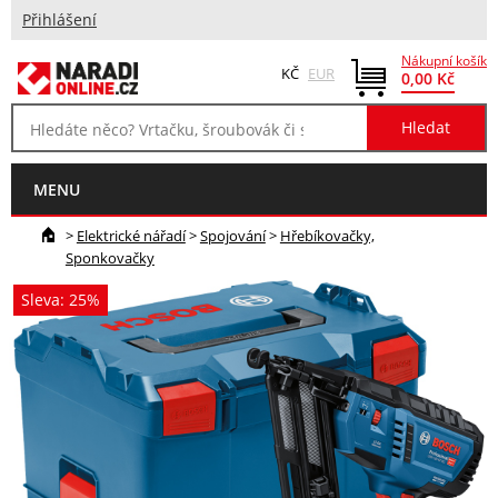
Přihlášení
Nákupní košík
KČ
EUR
0,00 Kč
MENU
>
Elektrické nářadí
>
Spojování
>
Hřebíkovačky,
Sponkovačky
Sleva: 25%