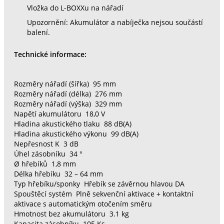
Vložka do L-BOXXu na nářadí
Upozornění: Akumulátor a nabíječka nejsou součástí
balení.
Technické informace:
Rozměry nářadí (šířka) 95 mm
Rozměry nářadí (délka) 276 mm
Rozměry nářadí (výška) 329 mm
Napětí akumulátoru 18,0 V
Hladina akustického tlaku 88 dB(A)
Hladina akustického výkonu 99 dB(A)
Nepřesnost K 3 dB
Úhel zásobníku 34 °
Ø hřebíků 1,8 mm
Délka hřebíku 32 – 64 mm
Typ hřebíku/sponky Hřebík se závěrnou hlavou DA
Spouštěcí systém Plně sekvenční aktivace + kontaktní
aktivace s automatickým otočením směru
Hmotnost bez akumulátoru 3.1 kg