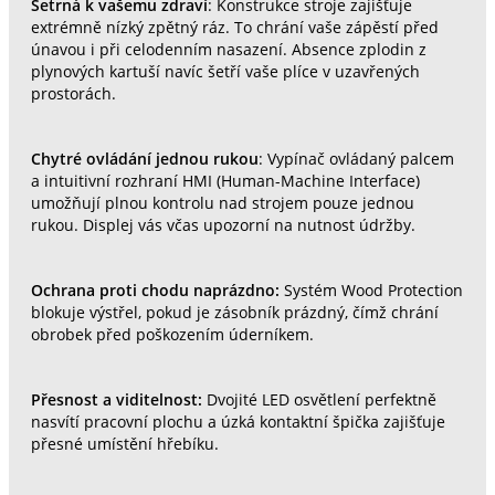
Šetrná k vašemu zdraví
: Konstrukce stroje zajišťuje
extrémně nízký zpětný ráz. To chrání vaše zápěstí před
únavou i při celodenním nasazení. Absence zplodin z
plynových kartuší navíc šetří vaše plíce v uzavřených
prostorách.
Chytré ovládání jednou rukou
: Vypínač ovládaný palcem
a intuitivní rozhraní HMI (Human-Machine Interface)
umožňují plnou kontrolu nad strojem pouze jednou
rukou. Displej vás včas upozorní na nutnost údržby.
Ochrana proti chodu naprázdno:
Systém Wood Protection
blokuje výstřel, pokud je zásobník prázdný, čímž chrání
obrobek před poškozením úderníkem.
Přesnost a viditelnost:
Dvojité LED osvětlení perfektně
nasvítí pracovní plochu a úzká kontaktní špička zajišťuje
přesné umístění hřebíku.