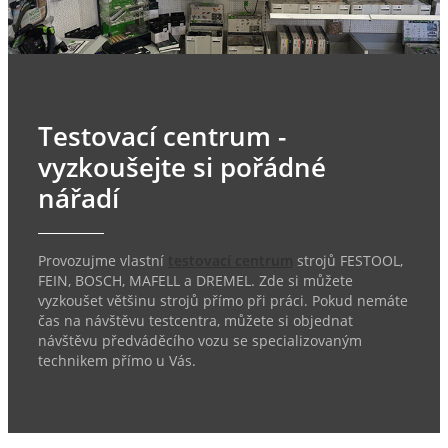
Testovací centrum -
vyzkoušejte si pořádné
nářadí
Provozujme vlastní
testovací centrum
strojů FESTOOL,
FEIN, BOSCH, MAFELL a DREMEL. Zde si můžete
vyzkoušet většinu strojů přímo při práci. Pokud nemáte
čas na návštěvu testcentra, můžete si objednat
návštěvu předváděcího vozu se specializovaným
technikem přímo u Vás.