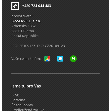
+420 724 044 483
provozovatel:
BP-SERVICE, s.r.o.
Vrbenská 1362
388 01 Blatná
Česká Republika
IČO: 26109123 DIČ: CZ26109123
Vaše cesta k nám:
Jsme tu pro Vás
Blog
Poradna
Řešení oprav
Prodloužená záruka