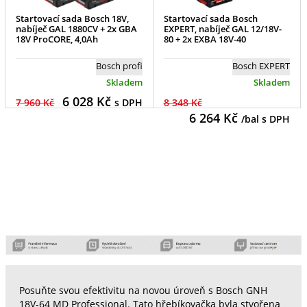
Startovací sada Bosch 18V,
Startovací sada Bosch
nabíječ GAL 1880CV + 2x GBA
EXPERT, nabíječ GAL 12/18V-
18V ProCORE, 4,0Ah
80 + 2x EXBA 18V-40
Bosch profi
Bosch EXPERT
Skladem
Skladem
6 028
Kč
7 960 Kč
s DPH
8 348 Kč
6 264
Kč
/bal s DPH
Posuňte svou efektivitu na novou úroveň s Bosch GNH
18V-64 MD Professional. Tato hřebíkovačka byla stvořena