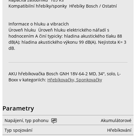
Kapacita zásobníku 105 Ks
Kompatibilní hřebíky/sponky Hřebíky Bosch / Ostatní
Informace o hluku a vibracích
Úroveň hluku Úroveň hluku elektrického nářadí s
hodnocením A činí typicky: hladina akustického tlaku 88
dB(A); hladina akustického výkonu 99 dB(A). Nejistota K= 3
dB.
AKU hřebíkovačka Bosch GNH 18V-64-2 MD, 34°, solo, L-
Boxx v kategoriích:
Hřebíkovačky, Sponkovačky
Parametry
Napájení, typ pohonu
Akumulátorové
Typ spojování
Hřebíkování