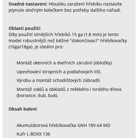
Snadné nastavení:
Hloubku zaražení hřebíku nastavíte
plynule otočným kolečkem bez potřeby dalšího nářadí.
Oblasti použití:
Díky použití silnějších hřebíků 15 ga (1,8 mm) je tento
model robustnější než běžné "dokončovací" hřebíkovačky
(16ga/18ga). Je ideální pro:
Montáž okenních a dveřních zárubní (obložky).
Upevňování stropních a podlahových lišt.
Výrobu a montáž schodišťových zábradlí.
Montáž soklů a obkladů z měkkého i tvrdého dřeva
(borovice, dub, buk).
Obsah balení:
Akumulátorová hřebíkovačka GNH 18V-64 MD
Kufr L-BOXX 136