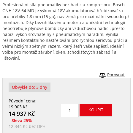
Profesionální síla pneumatiky bez hadic a kompresoru. Bosch
GNH 18V-64 MD je výkonná 18V akumulátorová hřebíkovačka
pro hřebíky 1,8 mm (15 ga), navržená pro maximální svobodu při
montážích. Díky bezuhlíkovému motoru a unikátní technologii
nepotřebuje plynové bombičky ani vzduchovou hadici, přesto
nabízí výkon srovnatelný s pneumatickým nářadím. Vyniká
režimem kontaktního nastřelování pro rychlou sériovou práci a
velmi nízkým zpětným rázem, který šetří vaše zápěstí. Ideální
volba pro montáž zárubní, oken, schodišťových zábradlí a
lištování.
Porovnat
Obvykle do:
3 dny
Původní cena:
19 903 Kč
14 937
Kč
Sleva 25%
12 344 Kč
bez DPH