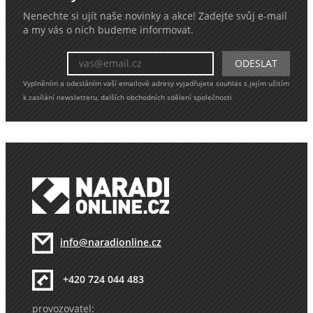
Nenechte si ujít naše novinky a akce! Zadejte svůj e-mail
a my vás o nich budeme informovat.
Vyplněním a odesláním vaší emailové adresy vyjadřujete souhlas s jejím užitím
k zasílání newsletteru, dalších obchodních sdělení společnosti
info@naradionline.cz
+420 724 044 483
provozovatel: