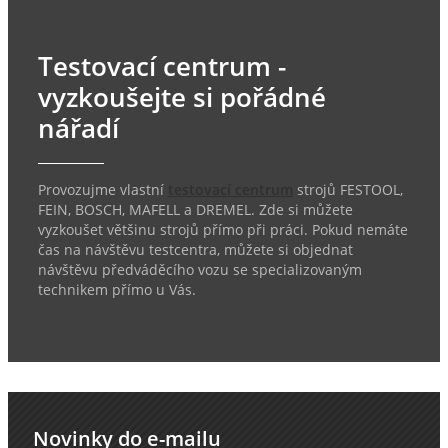
Testovací centrum -
vyzkoušejte si pořádné
nářadí
Provozujme vlastní
testovací centrum
strojů FESTOOL,
FEIN, BOSCH, MAFELL a DREMEL. Zde si můžete
vyzkoušet většinu strojů přímo při práci. Pokud nemáte
čas na návštěvu testcentra, můžete si objednat
návštěvu předváděcího vozu se specializovaným
technikem přímo u Vás.
Novinky do e-mailu