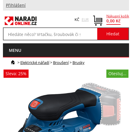
Přihlášení
Nákupní košík
KČ
EUR
0,00 Kč
MENU
>
Elektrické nářadí
>
Broušení
>
Brusky
Sleva: 25%
Otestuj...