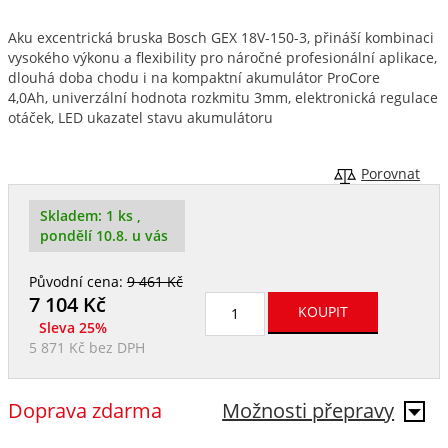
Aku excentrická bruska Bosch GEX 18V-150-3, přináší kombinaci
vysokého výkonu a flexibility pro náročné profesionální aplikace,
dlouhá doba chodu i na kompaktní akumulátor ProCore
4,0Ah, univerzální hodnota rozkmitu 3mm, elektronická regulace
otáček, LED ukazatel stavu akumulátoru
Porovnat
Skladem:
1 ks
,
pondělí 10.8. u vás
Původní cena:
9 461 Kč
7 104
Kč
Sleva 25%
5 871 Kč
bez DPH
Doprava zdarma
Možnosti přepravy