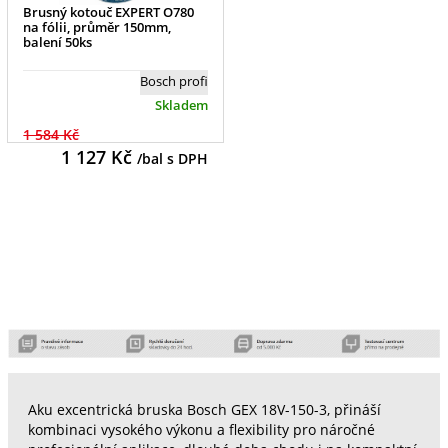
Brusný kotouč EXPERT O780
na fólii, průměr 150mm,
balení 50ks
Bosch profi
Skladem
1 584 Kč
1 127
Kč
/bal s DPH
Aku excentrická bruska Bosch GEX 18V-150-3, přináší
kombinaci vysokého výkonu a flexibility pro náročné