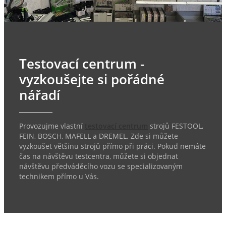
Testovací centrum -
vyzkoušejte si pořádné
nářadí
Provozujme vlastní
testovací centrum
strojů FESTOOL,
FEIN, BOSCH, MAFELL a DREMEL. Zde si můžete
vyzkoušet většinu strojů přímo při práci. Pokud nemáte
čas na návštěvu testcentra, můžete si objednat
návštěvu předváděcího vozu se specializovaným
technikem přímo u Vás.