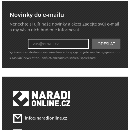
Novinky do e-mailu
Nenechte si ujít naše novinky a akce! Zadejte svůj e-mail
a my vás o nich budeme informovat.
Vyplněním a odesláním vaší emailové adresy vyjadřujete souhlas s jejím užitím
k zasílání newsletteru, dalších obchodních sdělení společnosti
info@naradionline.cz