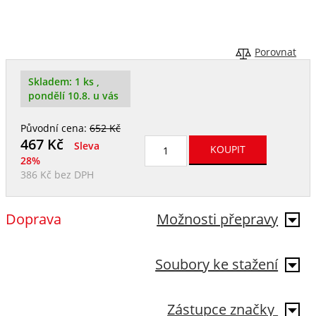
Porovnat
Skladem:
1 ks
,
pondělí 10.8. u vás
Původní cena:
652 Kč
467
Kč
Sleva
28%
386 Kč
bez DPH
Doprava
Možnosti přepravy
Soubory ke stažení
Zástupce značky