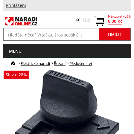
Přihlášení
Nákupní košík
KČ
EUR
0,00 Kč
MENU
>
Elektrické nářadí
>
Řezání
>
Příslušenství
Sleva: 28%