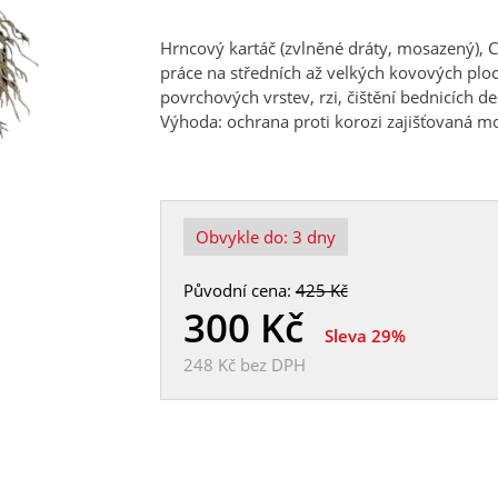
Hrncový kartáč (zvlněné dráty, mosazený), C
práce na středních až velkých kovových plo
povrchových vrstev, rzi, čištění bednicích d
Výhoda: ochrana proti korozi zajišťovaná
Obvykle do:
3 dny
Původní cena:
425 Kč
300
Kč
Sleva 29%
248 Kč
bez DPH