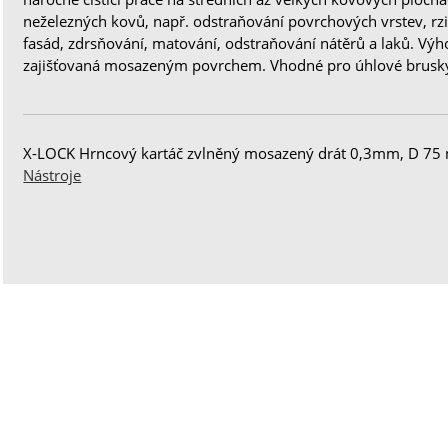
neželezných kovů, např. odstraňování povrchových vrstev, rzi,
fasád, zdrsňování, matování, odstraňování nátěrů a laků. Výh
zajišťovaná mosazeným povrchem. Vhodné pro úhlové brusk
X-LOCK Hrncový kartáč zvlněný mosazený drát 0,3mm, D 75 
Nástroje