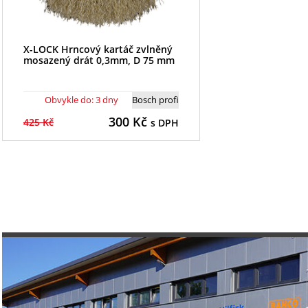
X-LOCK Hrncový kartáč zvlněný
mosazený drát 0,3mm, D 75 mm
Obvykle do: 3 dny
Bosch profi
300
Kč
425 Kč
s DPH