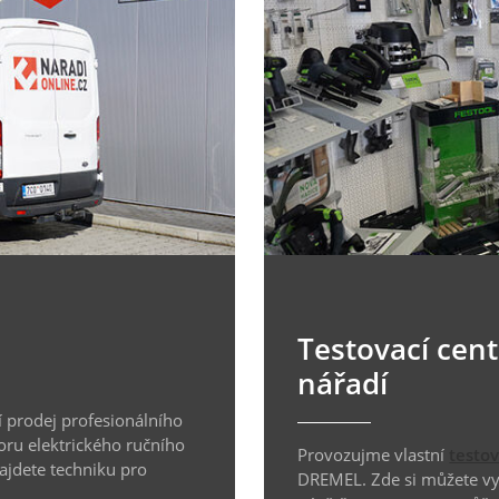
Testovací cen
nářadí
 prodej profesionálního
oru elektrického ručního
Provozujme vlastní
testo
najdete techniku pro
DREMEL. Zde si můžete vyz