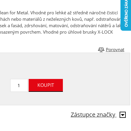
lean for Metal. Vhodné pro lehké až středně náročné čisticí
chách nebo materiálů z neželezných kovů, např. odstraňování
esek a fasád, zdrsňování, matování, odstraňování nátěrů a laků.
 mosazeným povrchem. Vhodné pro úhlové brusky X-LOCK
Porovnat
Zástupce značky