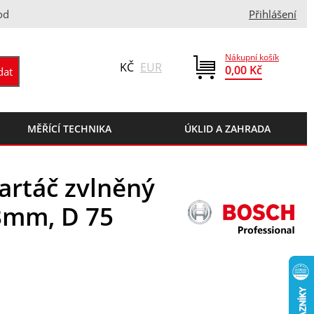
od
Přihlášení
Nákupní košík
KČ
EUR
0,00 Kč
MĚŘÍCÍ TECHNIKA
ÚKLID A ZAHRADA
artáč zvlněný
3mm, D 75