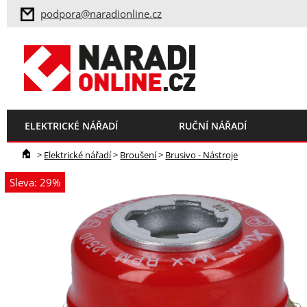
podpora@naradionline.cz
ELEKTRICKÉ NÁŘADÍ
RUČNÍ NÁŘADÍ
>
Elektrické nářadí
>
Broušení
>
Brusivo - Nástroje
Sleva: 29%