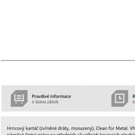
Hrncový kartáč (zvlněné dráty, mosazený), Clean for Metal. V
náročné čisticí práce na středních až velkých kovových ploch