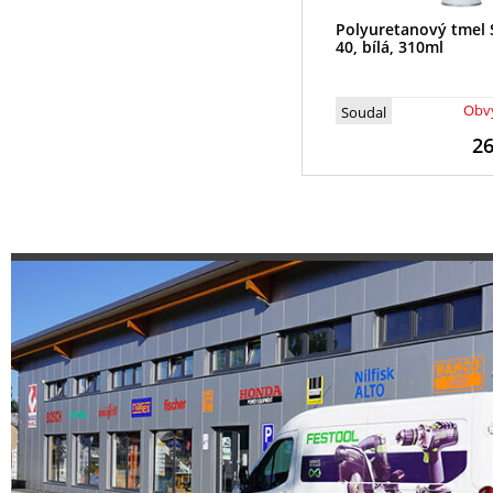
Polyuretanový tmel 
40, bílá, 310ml
Obvy
Soudal
2