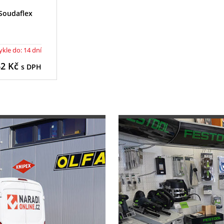
Soudaflex
kle do: 14 dní
62
Kč
s DPH