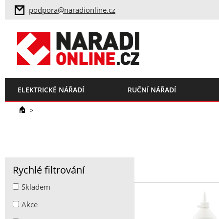
podpora@naradionline.cz
ELEKTRICKÉ NÁŘADÍ
RUČNÍ NÁŘADÍ
>
Rychlé filtrování
Skladem
Akce