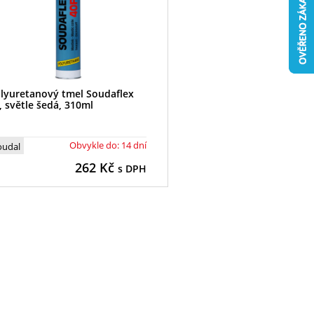
lyuretanový tmel Soudaflex
, světle šedá, 310ml
Obvykle do: 14 dní
oudal
262
Kč
s DPH