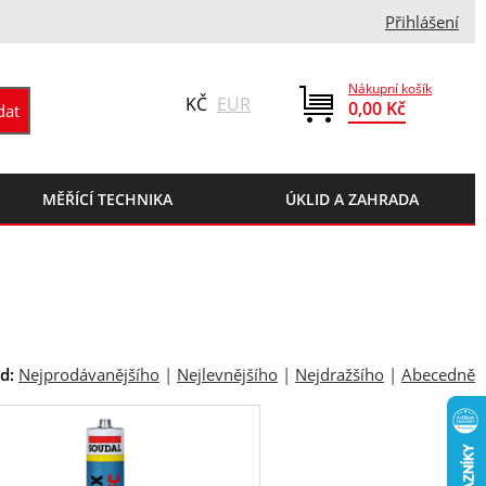
Přihlášení
Nákupní košík
KČ
EUR
0,00 Kč
MĚŘÍCÍ TECHNIKA
ÚKLID A ZAHRADA
d:
Nejprodávanějšího
|
Nejlevnějšího
|
Nejdražšího
|
Abecedně