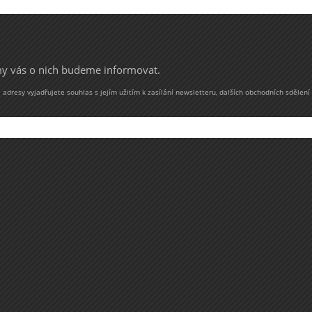
 my vás o nich budeme informovat.
adresy vyjadřujete souhlas s jejím užitím k zasílání newsletteru, dalších obchodních sdělení