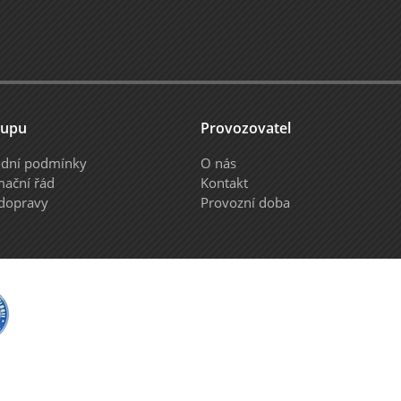
kupu
Provozovatel
dní podmínky
O nás
mační řád
Kontakt
 dopravy
Provozní doba
y