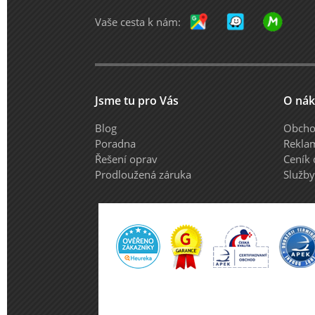
Vaše cesta k nám:
Jsme tu pro Vás
O ná
Blog
Obcho
Poradna
Rekla
Řešení oprav
Ceník
Prodloužená záruka
Služb