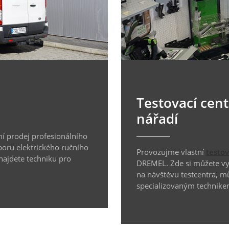
Testovací cen
nářadí
í prodej profesionálního
boru elektrického ručního
Provozujme vlastní
testo
 najdete techniku pro
DREMEL. Zde si můžete vyz
na návštěvu testcentra, m
specializovaným technike