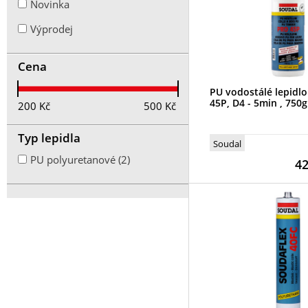
Novinka
Výprodej
Cena
PU vodostálé lepidl
45P, D4 - 5min , 750g
200
Kč
500
Kč
Typ lepidla
Soudal
PU polyuretanové (2)
4