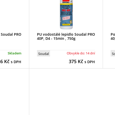
o Soudal PRO
PU vodostálé lepidlo Soudal PRO
Po
40P, D4 - 15min , 750g
40
Skladem
Obvykle do: 14 dní
Soudal
S
26
Kč
375
Kč
s DPH
s DPH