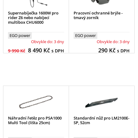
Supernabíječka 1600W pro
Pracovní ochranné brýle -
rider Z6 nebo nabíjecí
tmavý zorník
multibox CHU6000
EGO power
EGO power
Obvykle do: 3 dny
Obvykle do: 3 dny
8 490
Kč
290
Kč
9 990 Kč
s DPH
s DPH
Náhradní řetěz pro PSA1000
Standardní nůž pro LM2100E-
Multi Tool (lišta 25cm)
SP, 52cm