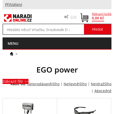
Přihlášení
Nákupní košík
KČ
EUR
0,00 Kč
MENU
>
EGO power
Zobrazit filtr >>
Řadit od:
Nejprodávanějšího
|
Nejlevnějšího
|
Nejdražšího
|
Abecedně