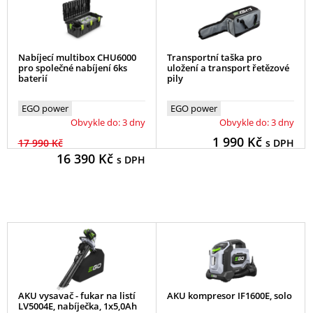
Nabíjecí multibox CHU6000
Transportní taška pro
pro společné nabíjení 6ks
uložení a transport řetězové
baterií
pily
EGO power
EGO power
Obvykle do: 3 dny
Obvykle do: 3 dny
1 990
Kč
17 990 Kč
s DPH
16 390
Kč
s DPH
AKU vysavač - fukar na listí
AKU kompresor IF1600E, solo
LV5004E, nabíječka, 1x5,0Ah