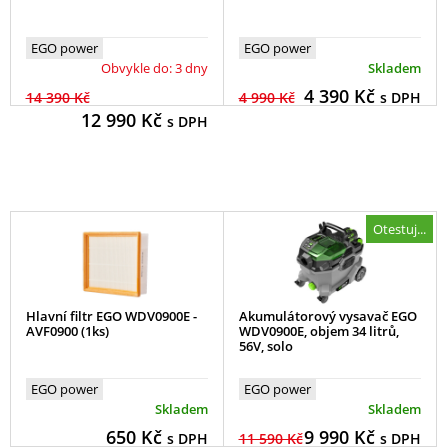
EGO power
EGO power
Obvykle do: 3 dny
Skladem
4 390
Kč
14 390 Kč
4 990 Kč
s DPH
12 990
Kč
s DPH
Otestuj...
Hlavní filtr EGO WDV0900E -
Akumulátorový vysavač EGO
AVF0900 (1ks)
WDV0900E, objem 34 litrů,
56V, solo
EGO power
EGO power
Skladem
Skladem
650
Kč
9 990
Kč
s DPH
11 590 Kč
s DPH