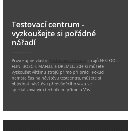
Testovací centrum -
vyzkoušejte si pořádné
nářadí
Provozujme vlastní
testovací centrum
strojů FESTOOL,
FEIN, BOSCH, MAFELL a DREMEL. Zde si můžete
vyzkoušet většinu strojů přímo při práci. Pokud
nemáte čas na návštěvu testcentra, můžete si
objednat návštěvu předváděcího vozu se
specializovaným technikem přímo u Vás.