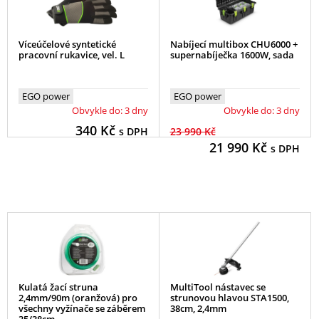
Víceúčelové syntetické
Nabíjecí multibox CHU6000 +
pracovní rukavice, vel. L
supernabíječka 1600W, sada
EGO power
EGO power
Obvykle do: 3 dny
Obvykle do: 3 dny
340
Kč
s DPH
23 990 Kč
21 990
Kč
s DPH
Kulatá žací struna
MultiTool nástavec se
2,4mm/90m (oranžová) pro
strunovou hlavou STA1500,
všechny vyžínače se záběrem
38cm, 2,4mm