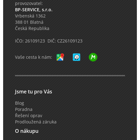
provozovatel:
BP-SERVICE, s.r.o.
Vrbenská 1362
388 01 Blatná
Česká Republika
IČO: 26109123 DIČ: CZ26109123
Vaše cesta k nám:
Jsme tu pro Vás
Blog
Poradna
Řešení oprav
Prodloužená záruka
O nákupu