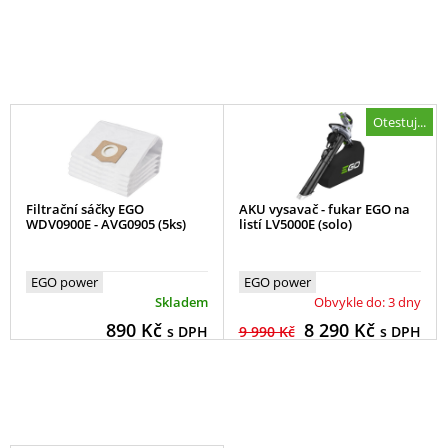
Otestuj...
Filtrační sáčky EGO
AKU vysavač - fukar EGO na
WDV0900E - AVG0905 (5ks)
listí LV5000E (solo)
EGO power
EGO power
Skladem
Obvykle do: 3 dny
890
Kč
8 290
Kč
s DPH
9 990 Kč
s DPH