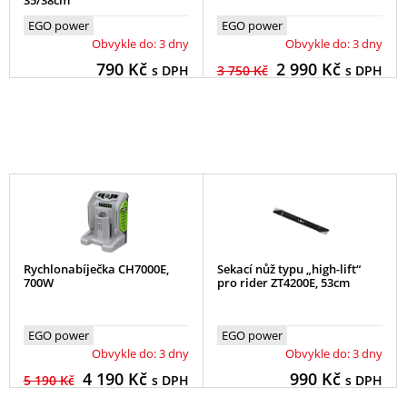
35/38cm
EGO power
EGO power
Obvykle do: 3 dny
Obvykle do: 3 dny
790
Kč
2 990
Kč
s DPH
3 750 Kč
s DPH
Rychlonabíječka CH7000E,
Sekací nůž typu „high-lift“
700W
pro rider ZT4200E, 53cm
EGO power
EGO power
Obvykle do: 3 dny
Obvykle do: 3 dny
4 190
Kč
990
Kč
5 190 Kč
s DPH
s DPH