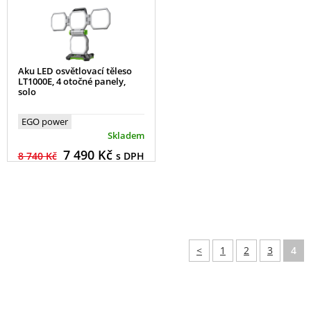
Aku LED osvětlovací těleso
LT1000E, 4 otočné panely,
solo
EGO power
Skladem
7 490
Kč
8 740 Kč
s DPH
<
1
2
3
4