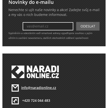
Novinky do e-mailu
Nenechte si ujít naše novinky a akce! Zadejte svůj e-mail
a my vás o nich budeme informovat.
Vyplněním a odesláním vaší emailové adresy vyjadřujete souhlas s jejím
užitím k zasílání newsletteru, dalších obchodních sdělení společnosti
info@naradionline.cz
+420 724 044 483