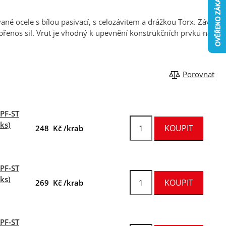
ané ocele s bílou pasivací, s celozávitem a drážkou Torx. Závit je
přenos sil. Vrut je vhodný k upevnění konstrukčních prvků na
Porovnat
FPF-ST
ks)
248 Kč /krab
FPF-ST
ks)
269 Kč /krab
FPF-ST