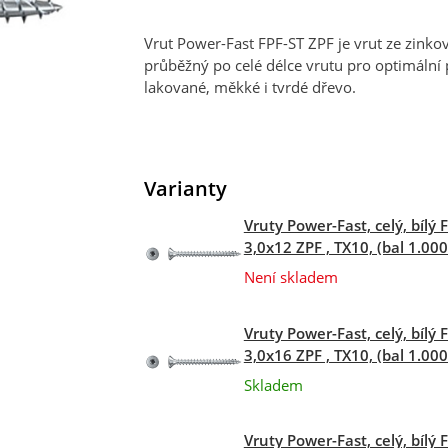
Vrut Power-Fast FPF-ST ZPF je vrut ze zinkov
průběžný po celé délce vrutu pro optimální 
lakované, měkké i tvrdé dřevo.
Varianty
Vruty Power-Fast, celý, bílý 
3,0x12 ZPF , TX10, (bal 1.000
Není skladem
Vruty Power-Fast, celý, bílý 
3,0x16 ZPF , TX10, (bal 1.000
Skladem
Vruty Power-Fast, celý, bílý 