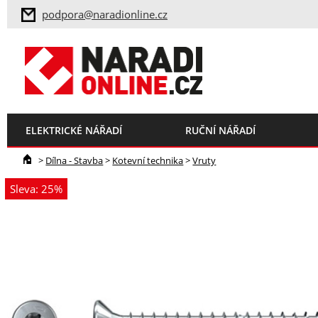
podpora@naradionline.cz
ELEKTRICKÉ NÁŘADÍ
RUČNÍ NÁŘADÍ
>
Dílna - Stavba
>
Kotevní technika
>
Vruty
Sleva: 25%