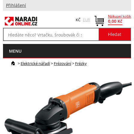
Přihlášení
Nákupní košík
KČ
EUR
0,00 Kč
MENU
>
Elektrické nářadí
>
Frézování
>
Frézky