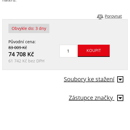
Porovnat
Obvykle do:
3 dny
Původní cena:
83 009 Kč
74 708
Kč
61 742 Kč
bez DPH
Soubory ke stažení
Zástupce značky