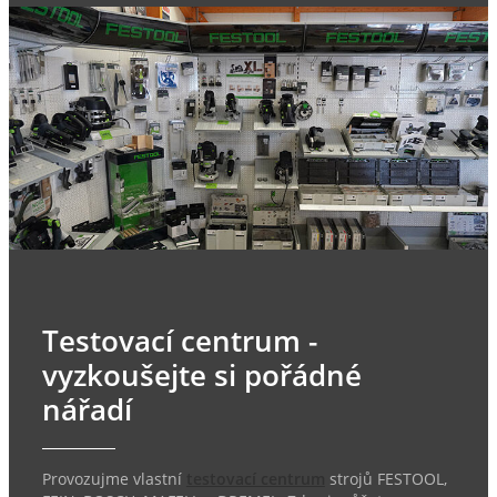
Testovací centrum -
vyzkoušejte si pořádné
nářadí
Provozujme vlastní
testovací centrum
strojů FESTOOL,