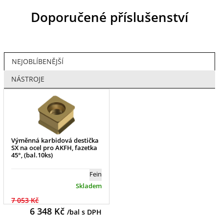
Doporučené příslušenství
NEJOBLÍBENĚJŠÍ
NÁSTROJE
Výměnná karbidová destička
SX na ocel pro AKFH, fazetka
45°, (bal.10ks)
Fein
Skladem
7 053 Kč
6 348
Kč
/bal s DPH