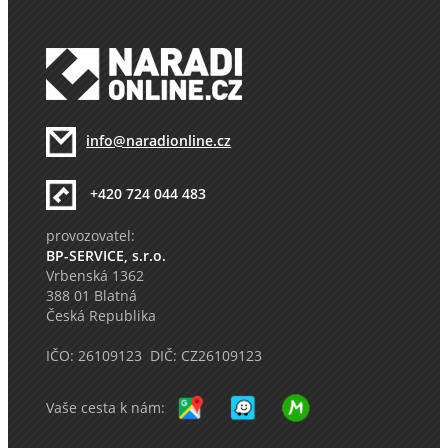
info@naradionline.cz
+420 724 044 483
provozovatel:
BP-SERVICE, s.r.o.
Vrbenská 1362
388 01 Blatná
Česká Republika
IČO: 26109123 DIČ: CZ26109123
Vaše cesta k nám: