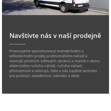
Navštivte nás v naší prodejně
Provozujeme specializovaný maloobchodní a
velkoobchodní prodej profesionálního nářadí a
nástrojů předních světových výrobců a značek v oboru
elektrického ručního nářadí, ručního nářadí,
příslušenství a nástrojů. Dále u nás najdete techniku
pro průmysl, stavebnictví, zahradu a úklid.