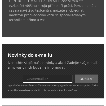
FEIN, BOSCH, MAFELL a DREMEL. Zde si můžete
vyzkoušet většinu strojů přímo při práci. Pokud nemáte
čas na návštěvu testcentra, můžete si objednat
návštěvu předváděcího vozu se specializovaným
technikem přímo u Vás.
Novinky do e-mailu
Nenechte si ujít naše novinky a akce! Zadejte svůj e-mail
a my vás o nich budeme informovat.
Vyplněním a odesláním vaší emailové adresy vyjadřujete souhlas s jejím užitím
k zasílání newsletteru, dalších obchodních sdělení společnosti