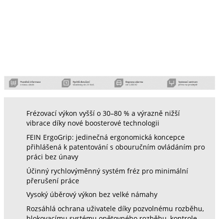
Frézovací výkon vyšší o 30–80 % a výrazně nižší
vibrace díky nové boosterové technologii
FEIN ErgoGrip: jedinečná ergonomická koncepce
přihlášená k patentování s obouručním ovládáním pro
práci bez únavy
Účinný rychlovýměnný systém fréz pro minimální
přerušení práce
Vysoký úběrový výkon bez velké námahy
Rozsáhlá ochrana uživatele díky pozvolnému rozběhu,
blokovacímu systému opětovného rozběhu, kontrole