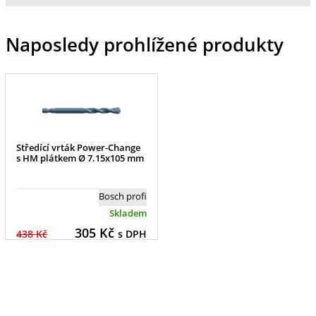
Naposledy prohlížené produkty
Středící vrták Power-Change
s HM plátkem Ø 7.15x105 mm
Bosch profi
Skladem
305
Kč
438 Kč
s DPH