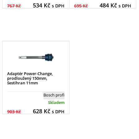
534
Kč
484
Kč
767 Kč
s DPH
695 Kč
s DPH
Adaptér Power-Change,
prodloužený 150mm,
šestihran 11mm
Bosch profi
Skladem
628
Kč
903 Kč
s DPH