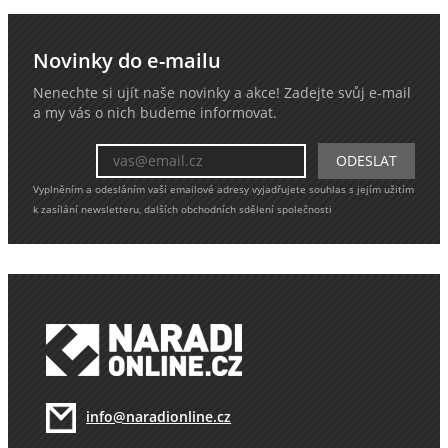
Novinky do e-mailu
Nenechte si ujít naše novinky a akce! Zadejte svůj e-mail
a my vás o nich budeme informovat.
Vyplněním a odesláním vaší emailové adresy vyjadřujete souhlas s jejím užitím
k zasílání newsletteru, dalších obchodních sdělení společnosti
info@naradionline.cz