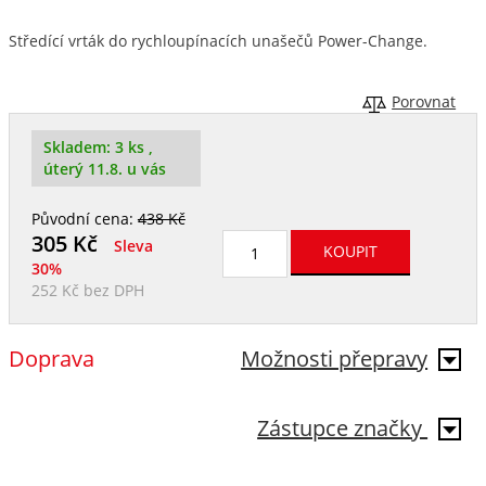
Středící vrták do rychloupínacích unašečů Power-Change.
Porovnat
Skladem:
3 ks
,
úterý 11.8. u vás
Původní cena:
438 Kč
305
Kč
Sleva
30%
252 Kč
bez DPH
Doprava
Možnosti přepravy
Zástupce značky