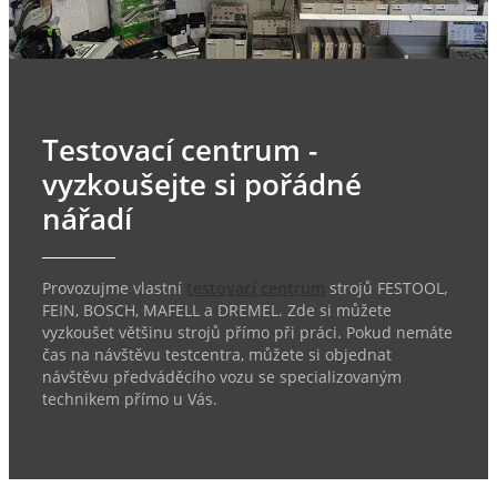
Testovací centrum -
vyzkoušejte si pořádné
nářadí
Provozujme vlastní
testovací centrum
strojů FESTOOL,
FEIN, BOSCH, MAFELL a DREMEL. Zde si můžete
vyzkoušet většinu strojů přímo při práci. Pokud nemáte
čas na návštěvu testcentra, můžete si objednat
návštěvu předváděcího vozu se specializovaným
technikem přímo u Vás.