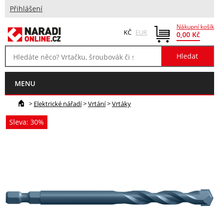
Přihlášení
Nákupní košík
KČ
EUR
0,00 Kč
MENU
>
Elektrické nářadí
>
Vrtání
>
Vrtáky
Sleva: 30%