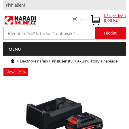
Přihlášení
Nákupní košík
KČ
EUR
0,00 Kč
MENU
>
Elektrické nářadí
>
Příslušenství
>
Akumulátory a nabíječe
Sleva: 25%