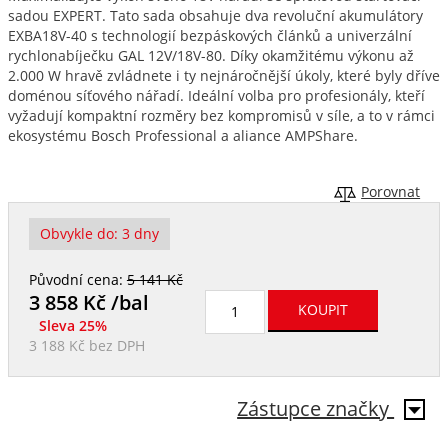
sadou EXPERT. Tato sada obsahuje dva revoluční akumulátory
EXBA18V-40 s technologií bezpáskových článků a univerzální
rychlonabíječku GAL 12V/18V-80. Díky okamžitému výkonu až
2.000 W hravě zvládnete i ty nejnáročnější úkoly, které byly dříve
doménou síťového nářadí. Ideální volba pro profesionály, kteří
vyžadují kompaktní rozměry bez kompromisů v síle, a to v rámci
ekosystému Bosch Professional a aliance AMPShare.
Porovnat
Obvykle do:
3 dny
Původní cena:
5 141 Kč
3 858
Kč /bal
Sleva 25%
3 188 Kč
bez DPH
Zástupce značky