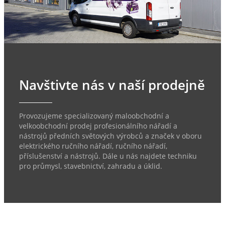
Navštivte nás v naší prodejně
Provozujeme specializovaný maloobchodní a
velkoobchodní prodej profesionálního nářadí a
nástrojů předních světových výrobců a značek v oboru
elektrického ručního nářadí, ručního nářadí,
příslušenství a nástrojů. Dále u nás najdete techniku
pro průmysl, stavebnictví, zahradu a úklid.