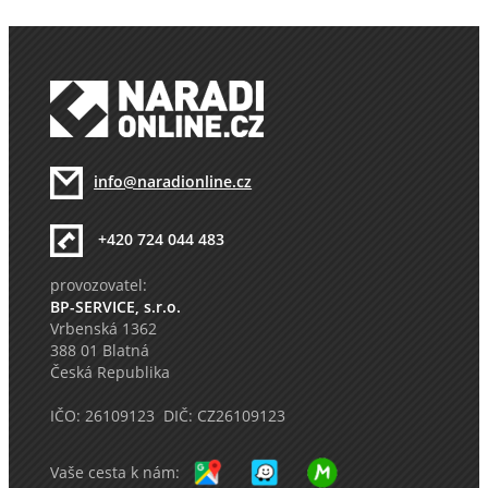
info@naradionline.cz
+420 724 044 483
provozovatel:
BP-SERVICE, s.r.o.
Vrbenská 1362
388 01 Blatná
Česká Republika
IČO: 26109123 DIČ: CZ26109123
Vaše cesta k nám: