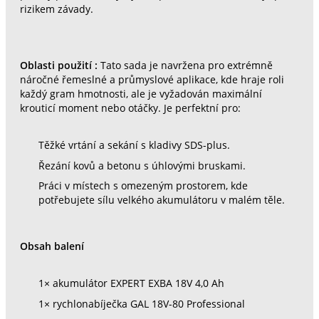
rizikem závady.
Oblasti použití :
Tato sada je navržena pro extrémně
náročné řemeslné a průmyslové aplikace, kde hraje roli
každý gram hmotnosti, ale je vyžadován maximální
krouticí moment nebo otáčky. Je perfektní pro:
Těžké vrtání a sekání s kladivy SDS-plus.
Řezání kovů a betonu s úhlovými bruskami.
Práci v místech s omezeným prostorem, kde
potřebujete sílu velkého akumulátoru v malém těle.
Obsah balení
1× akumulátor EXPERT EXBA 18V 4,0 Ah
1× rychlonabíječka GAL 18V-80 Professional