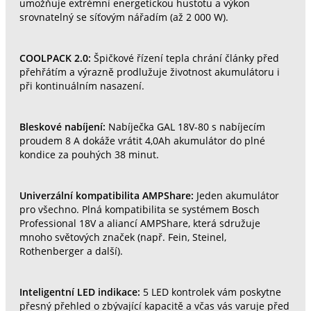
umožňuje extrémní energetickou hustotu a výkon
srovnatelný se síťovým nářadím (až 2 000 W).
COOLPACK 2.0:
Špičkové řízení tepla chrání články před
přehřátím a výrazně prodlužuje životnost akumulátoru i
při kontinuálním nasazení.
Bleskové nabíjení:
Nabíječka GAL 18V-80 s nabíjecím
proudem 8 A dokáže vrátit 4,0Ah akumulátor do plné
kondice za pouhých 38 minut.
Univerzální kompatibilita AMPShare:
Jeden akumulátor
pro všechno. Plná kompatibilita se systémem Bosch
Professional 18V a aliancí AMPShare, která sdružuje
mnoho světových značek (např. Fein, Steinel,
Rothenberger a další).
Inteligentní LED indikace:
5 LED kontrolek vám poskytne
přesný přehled o zbývající kapacitě a včas vás varuje před