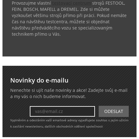
Provozujme vlastní
testovací centrum
strojů FESTOOL,
FEIN, BOSCH, MAFELL a DREMEL. Zde si můžete
vyzkoušet většinu strojů přímo při práci. Pokud nemáte
čas na návštěvu testcentra, můžete si objednat
návštěvu předváděcího vozu se specializovaným
technikem přímo u Vás.
Novinky do e-mailu
Nenechte si ujít naše novinky a akce! Zadejte svůj e-mail
a my vás o nich budeme informovat.
Vyplněním a odesláním vaší emailové adresy vyjadřujete souhlas s jejím užitím
k zasílání newsletteru, dalších obchodních sdělení společnosti