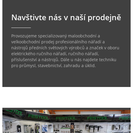
Navštivte nás v naší prodejně
Provozujeme specializovaný maloobchodní a
velkoobchodní prodej profesionálního nářadí a
nástrojů předních světových výrobců a značek v oboru
elektrického ručního nářadí, ručního nářadí,
příslušenství a nástrojů. Dále u nás najdete techniku
pro průmysl, stavebnictví, zahradu a úklid.