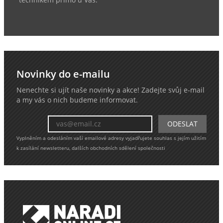
Novinky do e-mailu
Nenechte si ujít naše novinky a akce! Zadejte svůj e-mail
a my vás o nich budeme informovat.
Vyplněním a odesláním vaší emailové adresy vyjadřujete souhlas s jejím užitím
k zasílání newsletteru, dalších obchodních sdělení společnosti