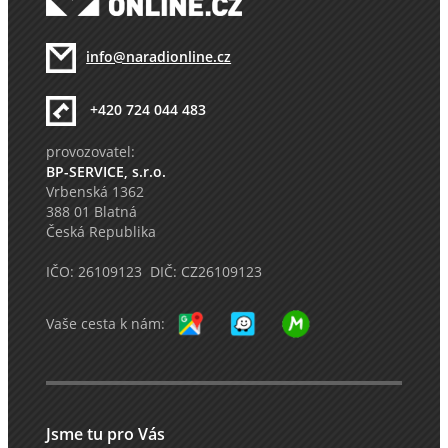
info@naradionline.cz
+420 724 044 483
provozovatel:
BP-SERVICE, s.r.o.
Vrbenská 1362
388 01 Blatná
Česká Republika
IČO: 26109123 DIČ: CZ26109123
Vaše cesta k nám:
Jsme tu pro Vás