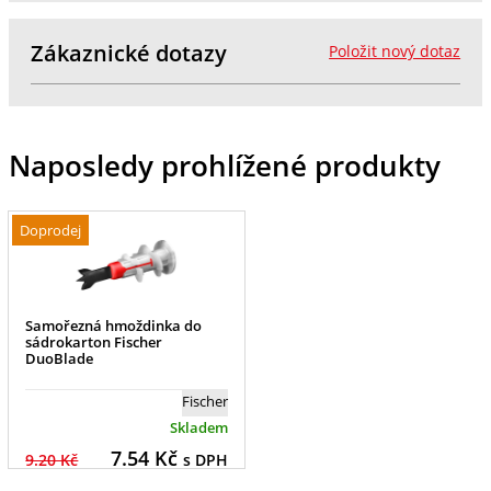
Zákaznické dotazy
Položit nový dotaz
Naposledy prohlížené produkty
Doprodej
Samořezná hmoždinka do
sádrokarton Fischer
DuoBlade
Fischer
Skladem
7.54
Kč
9.20 Kč
s DPH