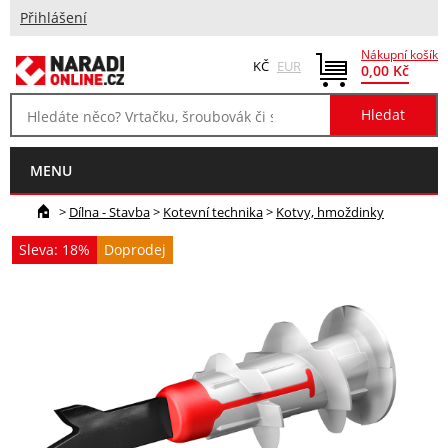
Přihlášení
Nákupní košík
KČ
EUR
0,00 Kč
MENU
>
Dílna - Stavba
>
Kotevní technika
>
Kotvy, hmoždinky
Sleva: 18%
Doprodej