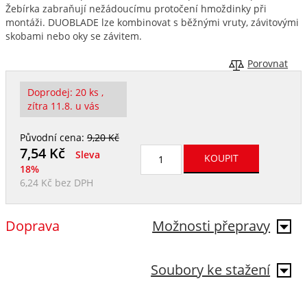
Žebírka zabraňují nežádoucímu protočení hmoždinky při
montáži. DUOBLADE lze kombinovat s běžnými vruty, závitovými
skobami nebo oky se závitem.
Porovnat
Doprodej: 20 ks ,
zítra 11.8. u vás
Původní cena:
9,20 Kč
7,54
Kč
Sleva
18%
6,24 Kč
bez DPH
Doprava
Možnosti přepravy
Soubory ke stažení