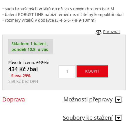
• sada broušených vrtáků do dřeva s novým hrotem tvar M
• balení ROBUST LINE nabízí téměř nezničitelný kompaktní obal
• rozměry vrtáků v dodávce (3-4-5-6-7-8-9-10mm)
Porovnat
Skladem:
1 balení
,
pondělí 10.8. u vás
Původní cena:
612 Kč
434
Kč /bal
Sleva 29%
359 Kč
bez DPH
Doprava
Možnosti přepravy
Soubory ke stažení