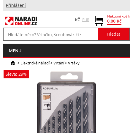
Přihlášení
Nákupní košík
KČ
EUR
0,00 Kč
MENU
>
Elektrické nářadí
>
Vrtání
>
Vrtáky
Sleva: 29%