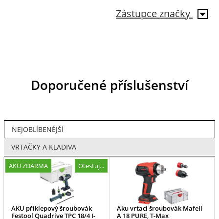
Zástupce značky
Doporučené příslušenství
NEJOBLÍBENĚJŠÍ
VRTAČKY A KLADIVA
AKU ZDARMA
Otestuj...
AKU příklepový šroubovák
Aku vrtací šroubovák Mafell
Festool Quadrive TPC 18/4 I-
A 18 PURE, T-Max