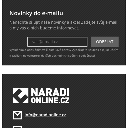
Novinky do e-mailu
Nenechte si ujít naše novinky a akce! Zadejte svůj e-mail
a my vás o nich budeme informovat.
Vyplněním a odesláním vaší emailové adresy vyjadřujete souhlas s jejím užitím
k zasílání newsletteru, dalších obchodních sdělení společnosti
info@naradionline.cz