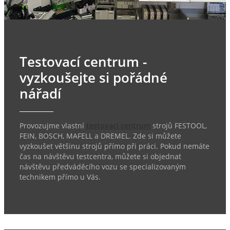
Testovací centrum -
vyzkoušejte si pořádné
nářadí
Provozujme vlastní
testovací centrum
strojů FESTOOL,
FEIN, BOSCH, MAFELL a DREMEL. Zde si můžete
vyzkoušet většinu strojů přímo při práci. Pokud nemáte
čas na návštěvu testcentra, můžete si objednat
návštěvu předváděcího vozu se specializovaným
technikem přímo u Vás.