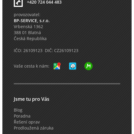
+420 724 044 483
provozovatel:
BP-SERVICE, s.r.o.
Vrbenská 1362
388 01 Blatná
Česká Republika
IČO: 26109123 DIČ: CZ26109123
Vaše cesta k nám:
Jsme tu pro Vás
Blog
Poradna
Řešení oprav
Prodloužená záruka