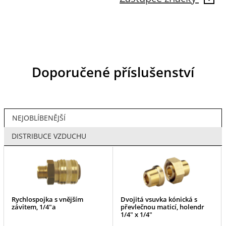
Doporučené příslušenství
NEJOBLÍBENĚJŠÍ
DISTRIBUCE VZDUCHU
Rychlospojka s vnějším
Dvojitá vsuvka kónická s
závitem, 1/4"a
převlečnou maticí, holendr
1/4" x 1/4"