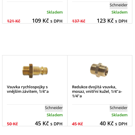
Schneider
Skladem
Skladem
109
Kč
123
Kč
121 Kč
s DPH
137 Kč
s DPH
Vsuvka rychlospojky s
Redukce dvojitá vsuvka,
vnějším závitem, 1/4"a
mosaz, vnitřní kužel, 1/4"a-
1/4"a
Schneider
Schneider
Skladem
Skladem
45
Kč
40
Kč
50 Kč
s DPH
45 Kč
s DPH