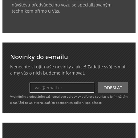
návštěvu předváděcího vozu se specializovaným
technikem přímo u Vás.
Novinky do e-mailu
Nenechte si ujít naše novinky a akce! Zadejte svůj e-mail
a my vás o nich budeme informovat.
Vyplněním a odesláním vaší emailové adresy vyjadřujete souhlas s jejím užitím
k zasílání newsletteru, dalších obchodních sdělení společnosti