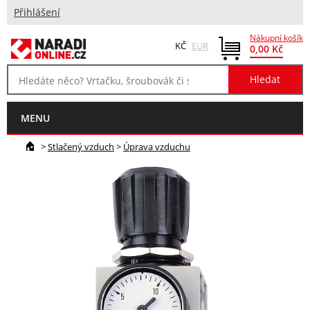
Přihlášení
Nákupní košík
KČ
EUR
0,00 Kč
MENU
>
Stlačený vzduch
>
Úprava vzduchu