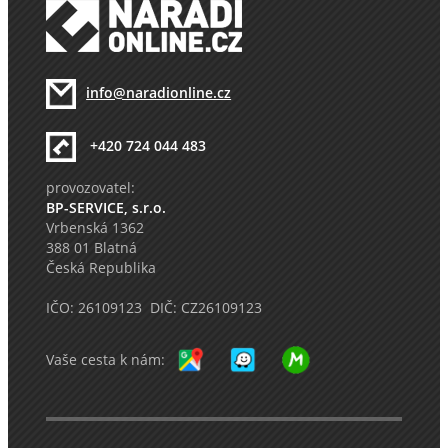
info@naradionline.cz
+420 724 044 483
provozovatel:
BP-SERVICE, s.r.o.
Vrbenská 1362
388 01 Blatná
Česká Republika
IČO: 26109123 DIČ: CZ26109123
Vaše cesta k nám: