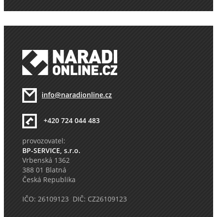
info@naradionline.cz
+420 724 044 483
provozovatel:
BP-SERVICE, s.r.o.
Vrbenská 1362
388 01 Blatná
Česká Republika
IČO: 26109123 DIČ: CZ26109123