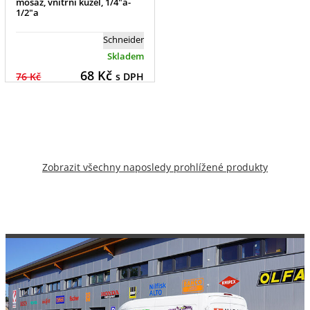
mosaz, vnitřní kužel, 1/4"a-
1/2"a
Schneider
Skladem
68
Kč
76 Kč
s DPH
Zobrazit všechny naposledy prohlížené produkty