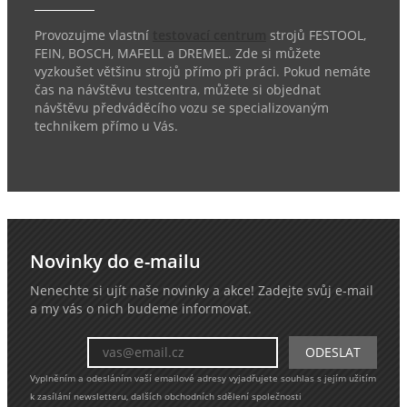
Provozujme vlastní
testovací centrum
strojů FESTOOL,
FEIN, BOSCH, MAFELL a DREMEL. Zde si můžete
vyzkoušet většinu strojů přímo při práci. Pokud nemáte
čas na návštěvu testcentra, můžete si objednat
návštěvu předváděcího vozu se specializovaným
technikem přímo u Vás.
Novinky do e-mailu
Nenechte si ujít naše novinky a akce! Zadejte svůj e-mail
a my vás o nich budeme informovat.
Vyplněním a odesláním vaší emailové adresy vyjadřujete souhlas s jejím užitím
k zasílání newsletteru, dalších obchodních sdělení společnosti