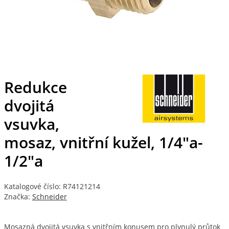
Redukce
dvojitá
vsuvka,
mosaz, vnitřní kužel, 1/4"a-
1/2"a
Katalogové číslo: R74121214
Značka:
Schneider
Mosazná dvojitá vsuvka s vnitřním konusem pro plynulý průtok