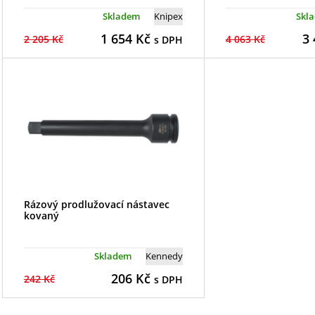
Skladem
Knipex
Skl
1 654
Kč
3 
2 205 Kč
4 063 Kč
s DPH
Rázový prodlužovací nástavec
kovaný
Skladem
Kennedy
206
Kč
242 Kč
s DPH