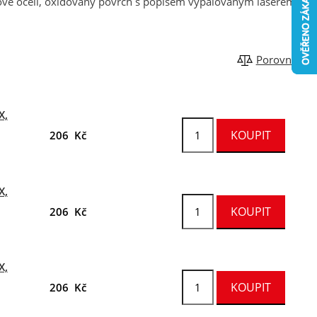
vé oceli, oxidovaný povrch s popisem vypalovaným laserem,
Porovnat
X,
206 Kč
X,
206 Kč
X,
206 Kč