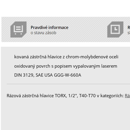
kovaná zástrčná hlavice z chrom-molybdenové oceli
oxidovaný povrch s popisem vypalovaným laserem
DIN 3129, SAE USA GGG-W-660A
Rázová zástrčná hlavice TORX, 1/2", T40-T70 v kategoriích:
Rá