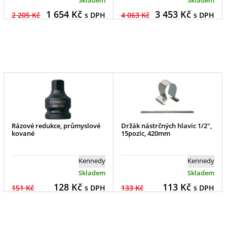
1 654
Kč
3 453
Kč
2 205 Kč
s DPH
4 063 Kč
s DPH
Rázové redukce, průmyslové
Držák nástrčných hlavic 1/2",
kované
15pozic, 420mm
Kennedy
Kennedy
Skladem
Skladem
128
Kč
113
Kč
151 Kč
s DPH
133 Kč
s DPH