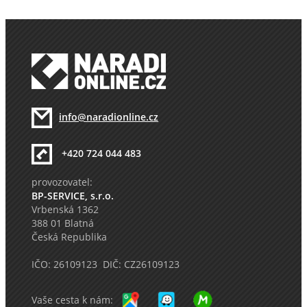
info@naradionline.cz
+420 724 044 483
provozovatel:
BP-SERVICE, s.r.o.
Vrbenská 1362
388 01 Blatná
Česká Republika
IČO: 26109123 DIČ: CZ26109123
Vaše cesta k nám: