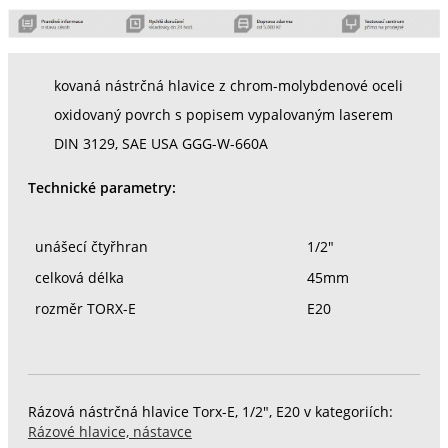
kovaná nástrčná hlavice z chrom-molybdenové oceli
oxidovaný povrch s popisem vypalovaným laserem
DIN 3129, SAE USA GGG-W-660A
Technické parametry:
unášecí čtyřhran
1/2"
celková délka
45mm
rozměr TORX-E
E20
Rázová nástrčná hlavice Torx-E, 1/2", E20 v kategoriích:
Rázové hlavice, nástavce