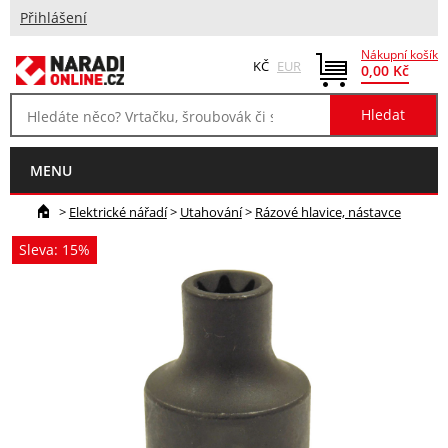
Přihlášení
Nákupní košík
KČ
EUR
0,00 Kč
MENU
>
Elektrické nářadí
>
Utahování
>
Rázové hlavice, nástavce
Sleva: 15%