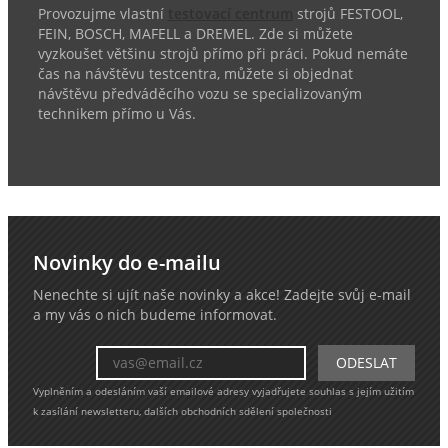
Provozujme vlastní
testovací centrum
strojů FESTOOL,
FEIN, BOSCH, MAFELL a DREMEL. Zde si můžete
vyzkoušet většinu strojů přímo při práci. Pokud nemáte
čas na návštěvu testcentra, můžete si objednat
návštěvu předváděcího vozu se specializovaným
technikem přímo u Vás.
Novinky do e-mailu
Nenechte si ujít naše novinky a akce! Zadejte svůj e-mail
a my vás o nich budeme informovat.
Vyplněním a odesláním vaší emailové adresy vyjadřujete souhlas s jejím užitím
k zasílání newsletteru, dalších obchodních sdělení společnosti