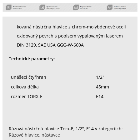
kovaná nástrčná hlavice z chrom-molybdenové oceli
oxidovaný povrch s popisem vypalovaným laserem
DIN 3129, SAE USA GGG-W-660A
Technické parametry:
unášecí čtyřhran
1/2"
celková délka
45mm
rozměr TORX-E
E14
Rázová nástrčná hlavice Torx-E, 1/2", E14 v kategoriích:
Rázové hlavice, nástavce