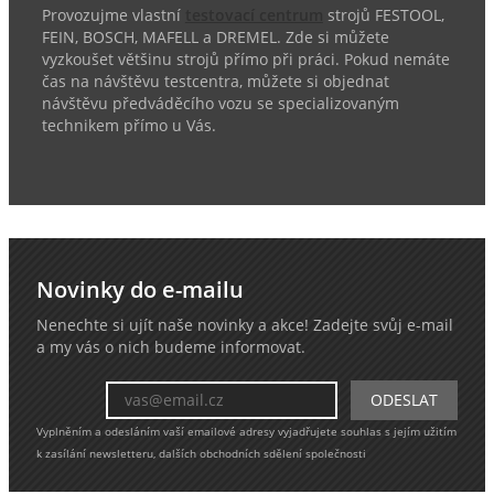
Provozujme vlastní
testovací centrum
strojů FESTOOL,
FEIN, BOSCH, MAFELL a DREMEL. Zde si můžete
vyzkoušet většinu strojů přímo při práci. Pokud nemáte
čas na návštěvu testcentra, můžete si objednat
návštěvu předváděcího vozu se specializovaným
technikem přímo u Vás.
Novinky do e-mailu
Nenechte si ujít naše novinky a akce! Zadejte svůj e-mail
a my vás o nich budeme informovat.
Vyplněním a odesláním vaší emailové adresy vyjadřujete souhlas s jejím užitím
k zasílání newsletteru, dalších obchodních sdělení společnosti