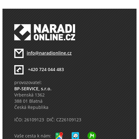
info@naradionline.cz
+420 724 044 483
provozovatel:
BP-SERVICE, s.r.o.
Vrbenská 1362
388 01 Blatná
Česká Republika
IČO: 26109123 DIČ: CZ26109123
Vaše cesta k nám: