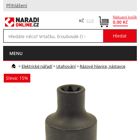
Přihlášení
Nákupní košík
KČ
EUR
0,00 Kč
MENU
>
Elektrické nářadí
>
Utahování
>
Rázové hlavice, nástavce
Sleva: 15%