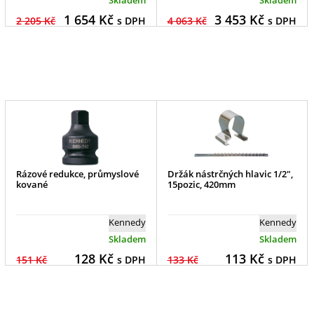
1 654
Kč
3 453
Kč
2 205 Kč
s DPH
4 063 Kč
s DPH
Rázové redukce, průmyslové
Držák nástrčných hlavic 1/2",
kované
15pozic, 420mm
Kennedy
Kennedy
Skladem
Skladem
128
Kč
113
Kč
151 Kč
s DPH
133 Kč
s DPH