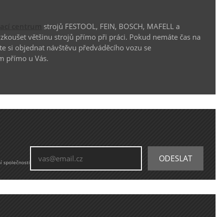
vací centrum
strojů FESTOOL, FEIN, BOSCH, MAFELL a
koušet většinu strojů přímo při práci. Pokud nemáte čas na
te si objednat návštěvu předváděcího vozu se
m přímo u Vás.
í společnosti