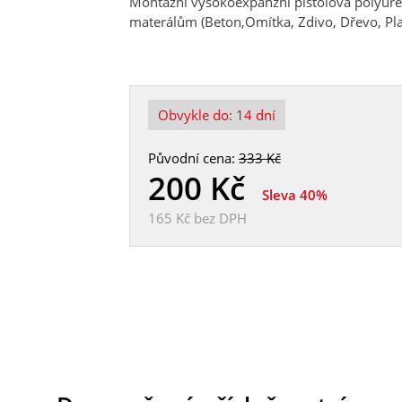
Montážní vysokoexpanzní pistolová polyure
materálům (Beton,Omítka, Zdivo, Dřevo, Plas
Obvykle do:
14 dní
Původní cena:
333 Kč
200
Kč
Sleva 40%
165 Kč
bez DPH