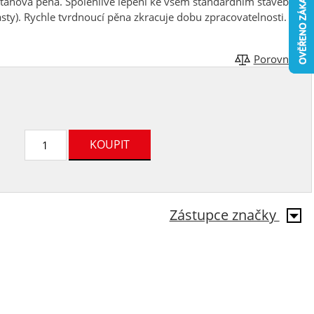
tanová pěna. Spolehlivé lepení ke všem standardním stavebním
ty). Rychle tvrdnoucí pěna zkracuje dobu zpracovatelnosti.
Porovnat
Zástupce značky