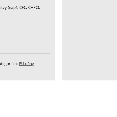
tvy (např. CFC, CHFC).
ategoriích:
PU pěny