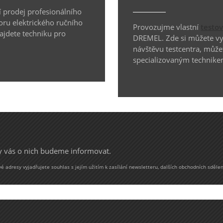
 prodej profesionálního
oru elektrického ručního
Provozujme vlastní
testo
najdete techniku pro
DREMEL. Zde si můžete vyz
návštěvu testcentra, může
specializovaným technike
my vás o nich budeme informovat.
 adresy vyjadřujete souhlas s jejím užitím k zasílání newsletteru, dalších obchodních sdělen