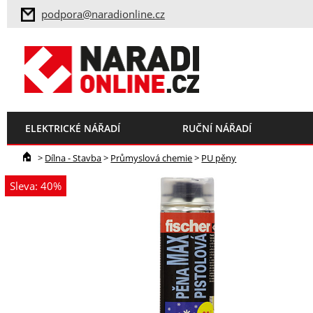
podpora@naradionline.cz
ELEKTRICKÉ NÁŘADÍ
RUČNÍ NÁŘADÍ
>
Dílna - Stavba
>
Průmyslová chemie
>
PU pěny
Sleva: 40%