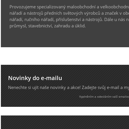
Provozujeme specializovaný maloobchodní a velkoobchodní
nářadí a nástrojů předních světových výrobců a značek v ob
nářadí, ručního nářadí, příslušenství a nástrojů. Dále u nás 
průmysl, stavebnictví, zahradu a úklid.
Novinky do e-mailu
Nenechte si ujít naše novinky a akce! Zadejte svůj e-mail a 
Vyplněním a odesláním vaší emailové