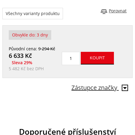
Porovnat
Všechny varianty produktu
Obvykle do:
3 dny
Původní cena:
9 294 Kč
6 633
Kč
Sleva 29%
5 482 Kč
bez DPH
Zástupce značky
Doporučené příslušenství