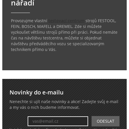
nářadí
Provozujme vlastní
testovací centrum
strojů FESTOOL,
FEIN, BOSCH, MAFELL a DREMEL. Zde si můžete
vyzkoušet většinu strojů přímo při práci. Pokud nemáte
čas na návštěvu testcentra, můžete si objednat
návštěvu předváděcího vozu se specializovaným
technikem přímo u Vás.
Novinky do e-mailu
Nenechte si ujít naše novinky a akce! Zadejte svůj e-mail
a my vás o nich budeme informovat.