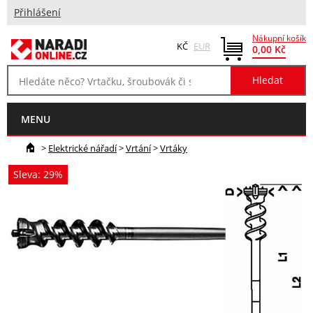
Přihlášení
Nákupní košík
KČ
EUR
0,00 Kč
MENU
>
Elektrické nářadí
>
Vrtání
>
Vrtáky
Sleva: 29%