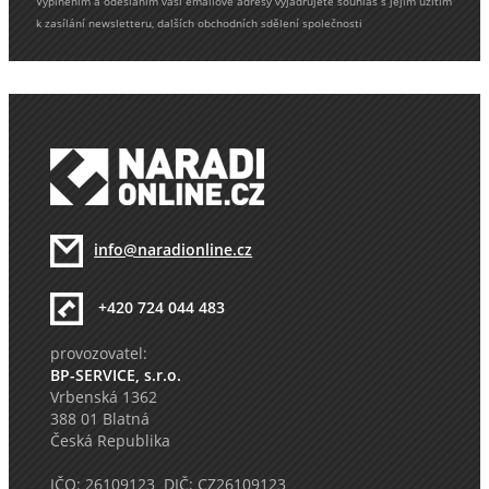
Vyplněním a odesláním vaší emailové adresy vyjadřujete souhlas s jejím užitím
k zasílání newsletteru, dalších obchodních sdělení společnosti
info@naradionline.cz
+420 724 044 483
provozovatel:
BP-SERVICE, s.r.o.
Vrbenská 1362
388 01 Blatná
Česká Republika
IČO: 26109123 DIČ: CZ26109123