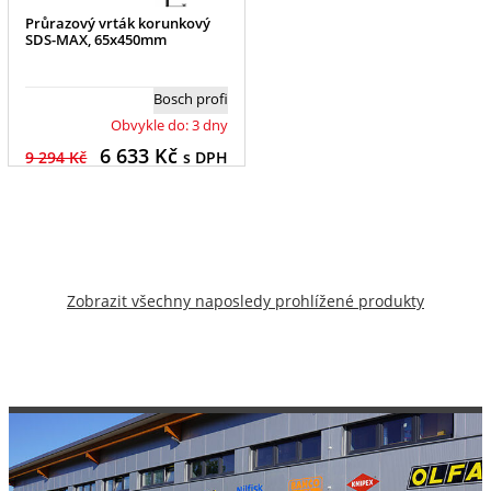
Průrazový vrták korunkový
SDS-MAX, 65x450mm
Bosch profi
Obvykle do: 3 dny
6 633
Kč
9 294 Kč
s DPH
Zobrazit všechny naposledy prohlížené produkty