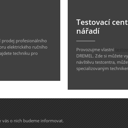
Testovací cen
nářadí
 prodej profesionálního
oru elektrického ručního
Provozujme vlastní
testo
najdete techniku pro
DREMEL. Zde si můžete vyz
návštěvu testcentra, může
specializovaným technike
my vás o nich budeme informovat.