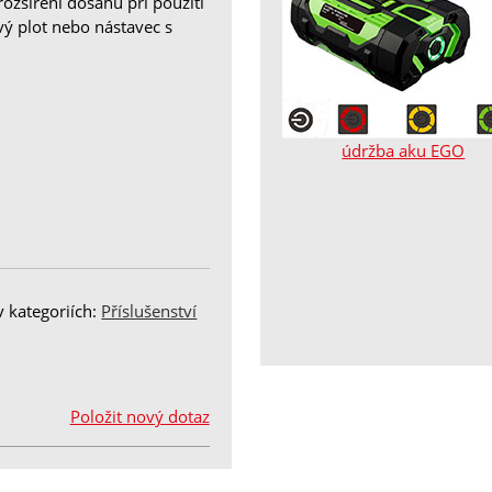
ozšíření dosahu při použití
vý plot nebo nástavec s
údržba aku EGO
 kategoriích:
Příslušenství
Položit nový dotaz