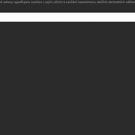
 adresy vyjadřujete souhlas s jejím užitím k zasílání newsletteru, dalších obchodních sdělen