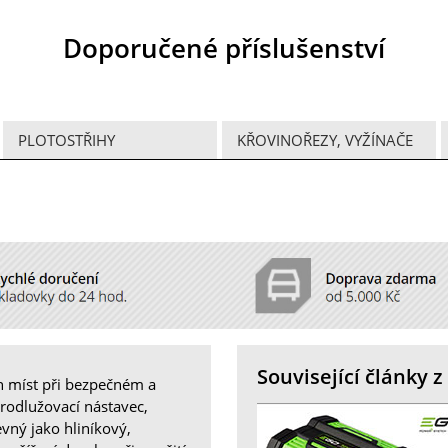
Doporučené příslušenství
PLOTOSTŘIHY
KŘOVINOŘEZY, VYŽÍNAČE
Související články 
h míst při bezpečném a
prodlužovací nástavec,
vný jako hliníkový,