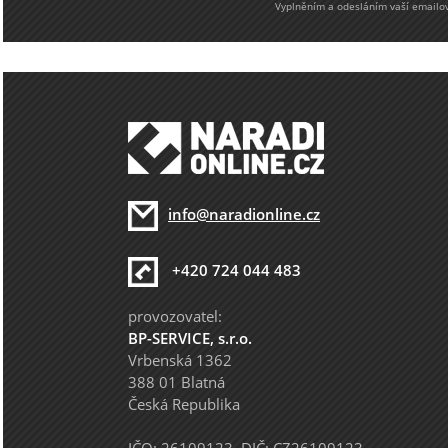
Vyplněním a odesláním vaší emailové
info@naradionline.cz
+420 724 044 483
provozovatel:
BP-SERVICE, s.r.o.
Vrbenská 1362
388 01 Blatná
Česká Republika
IČO: 26109123 DIČ: CZ26109123