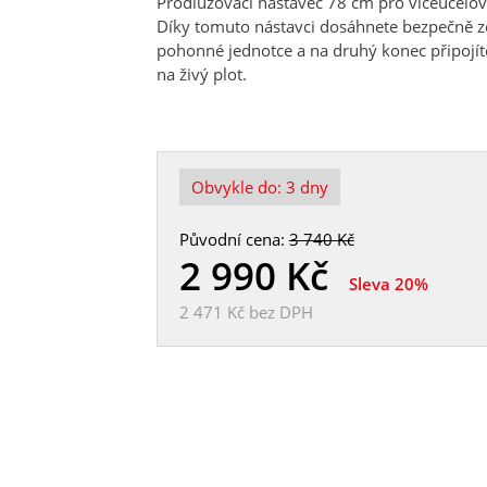
Prodlužovací nástavec 78 cm pro víceúčelový
Díky tomuto nástavci dosáhnete bezpečně z
pohonné jednotce a na druhý konec připojíte
na živý plot.
Obvykle do:
3 dny
Původní cena:
3 740 Kč
2 990
Kč
Sleva 20%
2 471 Kč
bez DPH