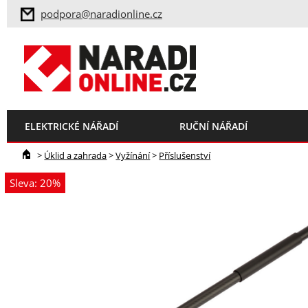
podpora@naradionline.cz
ELEKTRICKÉ NÁŘADÍ
RUČNÍ NÁŘADÍ
>
Úklid a zahrada
>
Vyžínání
>
Příslušenství
Sleva: 20%