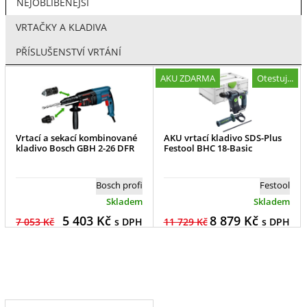
NEJOBLÍBENĚJŠÍ
VRTAČKY A KLADIVA
PŘÍSLUŠENSTVÍ VRTÁNÍ
AKU ZDARMA
Otestuj...
Vrtací a sekací kombinované
AKU vrtací kladivo SDS-Plus
kladivo Bosch GBH 2-26 DFR
Festool BHC 18-Basic
Bosch profi
Festool
Skladem
Skladem
5 403
Kč
8 879
Kč
7 053 Kč
s DPH
11 729 Kč
s DPH