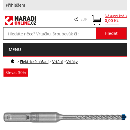
Přihlášení
Nákupní košík
KČ
EUR
0,00 Kč
MENU
>
Elektrické nářadí
>
Vrtání
>
Vrtáky
Sleva: 30%