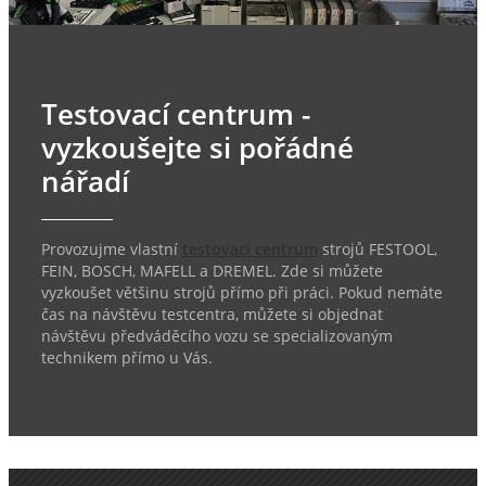
Testovací centrum -
vyzkoušejte si pořádné
nářadí
Provozujme vlastní
testovací centrum
strojů FESTOOL,
FEIN, BOSCH, MAFELL a DREMEL. Zde si můžete
vyzkoušet většinu strojů přímo při práci. Pokud nemáte
čas na návštěvu testcentra, můžete si objednat
návštěvu předváděcího vozu se specializovaným
technikem přímo u Vás.