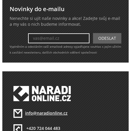
Novinky do e-mailu
Nenechte si ujít naše novinky a akce! Zadejte svůj e-mail
a my vás o nich budeme informovat.
Vyplněním a odesláním vaší emailové adresy vyjadřujete souhlas s jejím užitím
k zasílání newsletteru, dalších obchodních sdělení společnosti
info@naradionline.cz
+420 724 044 483