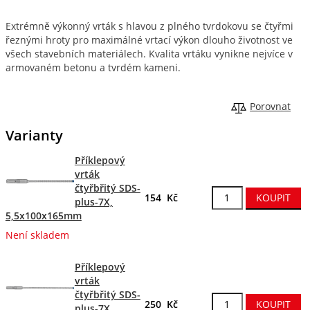
Extrémně výkonný vrták s hlavou z plného tvrdokovu se čtyřmi
řeznými hroty pro maximálné vrtací výkon dlouho životnost ve
všech stavebních materiálech. Kvalita vrtáku vynikne nejvíce v
armovaném betonu a tvrdém kameni.
Porovnat
Varianty
Příklepový
vrták
čtyřbřitý SDS-
154 Kč
plus-7X,
5,5x100x165mm
Není skladem
Příklepový
vrták
čtyřbřitý SDS-
250 Kč
plus-7X,