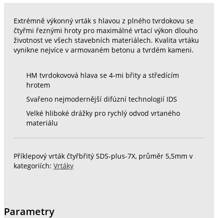
Extrémně výkonný vrták s hlavou z plného tvrdokovu se
čtyřmi řeznými hroty pro maximálné vrtací výkon dlouho
životnost ve všech stavebních materiálech. Kvalita vrtáku
vynikne nejvíce v armovaném betonu a tvrdém kameni.
HM tvrdokovová hlava se 4-mi břity a středícím
hrotem
Svařeno nejmodernější difúzní technologií IDS
Velké hliboké drážky pro rychlý odvod vrtaného
materiálu
Příklepový vrták čtyřbřitý SDS-plus-7X, průměr 5,5mm v
kategoriích:
Vrtáky
Parametry