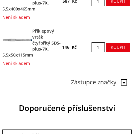
587 Kč
plus-7X,
5,5x400x465mm
Není skladem
Příklepový
vrták
čtyřbřitý SDS-
146 Kč
plus-7X,
5,5x50x115mm
Není skladem
Zástupce značky
Doporučené příslušenství