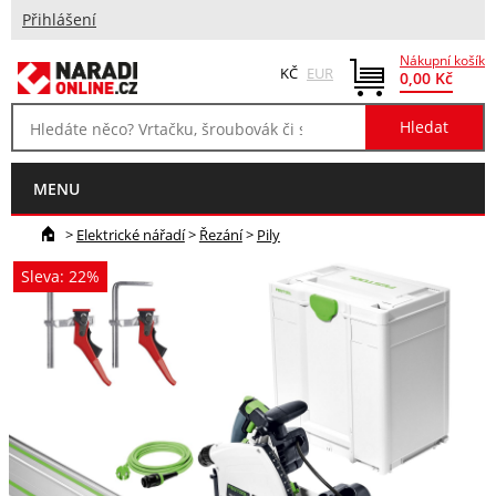
Přihlášení
Nákupní košík
KČ
EUR
0,00 Kč
MENU
>
Elektrické nářadí
>
Řezání
>
Pily
Sleva: 22%