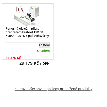
Ponorná okružní pila s
předřezem Festool TSV 60
KEBQ-Plus FS + pákové svěrky
Festool
Skladem
37 376 Kč
29 179
Kč
s DPH
Zobrazit všechny naposledy prohlížené produkty