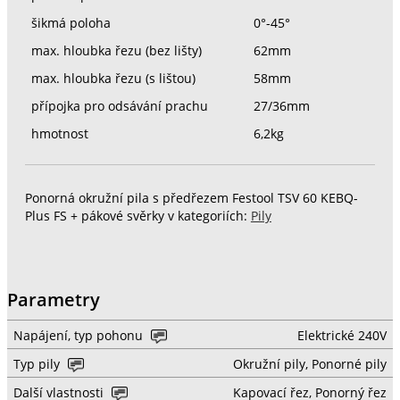
šikmá poloha
0°-45°
max. hloubka řezu (bez lišty)
62mm
max. hloubka řezu (s lištou)
58mm
přípojka pro odsávání prachu
27/36mm
hmotnost
6,2kg
Ponorná okružní pila s předřezem Festool TSV 60 KEBQ-
Plus FS + pákové svěrky v kategoriích:
Pily
Parametry
Napájení, typ pohonu
Elektrické 240V
Typ pily
Okružní pily, Ponorné pily
Další vlastnosti
Kapovací řez, Ponorný řez