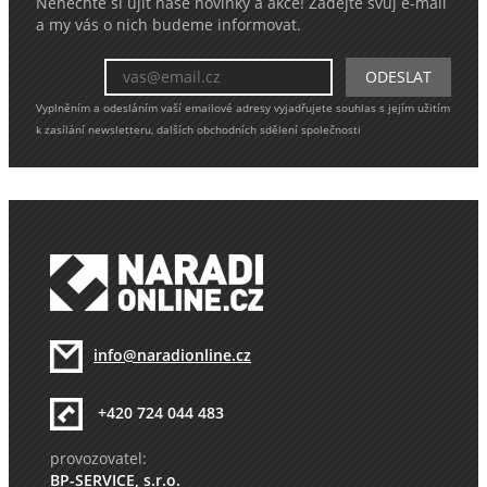
Nenechte si ujít naše novinky a akce! Zadejte svůj e-mail
a my vás o nich budeme informovat.
Vyplněním a odesláním vaší emailové adresy vyjadřujete souhlas s jejím užitím
k zasílání newsletteru, dalších obchodních sdělení společnosti
info@naradionline.cz
+420 724 044 483
provozovatel:
BP-SERVICE, s.r.o.