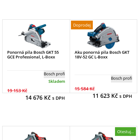
Doprodej
Ponorná pila Bosch GKT 55
Aku ponorná pila Bosch GKT
GCE Professional, L-Boxx
18V-52 GC L-Boxx
Bosch profi
Bosch profi
Skladem
15 584 Kč
19 153 Kč
11 623
Kč
s DPH
14 676
Kč
s DPH
Otestuj...