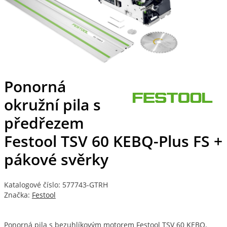
Ponorná
okružní pila s
předřezem
Festool TSV 60 KEBQ-Plus FS +
pákové svěrky
Katalogové číslo: 577743-GTRH
Značka:
Festool
Ponorná pila s bezuhlíkovým motorem Festool TSV 60 KEBQ,