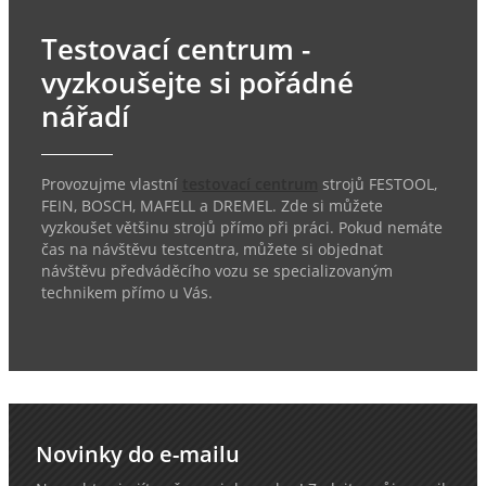
Testovací centrum -
vyzkoušejte si pořádné
nářadí
Provozujme vlastní
testovací centrum
strojů FESTOOL,
FEIN, BOSCH, MAFELL a DREMEL. Zde si můžete
vyzkoušet většinu strojů přímo při práci. Pokud nemáte
čas na návštěvu testcentra, můžete si objednat
návštěvu předváděcího vozu se specializovaným
technikem přímo u Vás.
Novinky do e-mailu