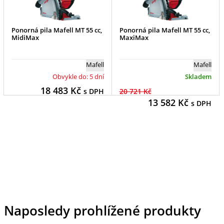
Ponorná pila Mafell MT 55 cc,
Ponorná pila Mafell MT 55 cc,
MidiMax
MaxiMax
Mafell
Mafell
Obvykle do: 5 dní
Skladem
18 483
Kč
s DPH
20 721 Kč
13 582
Kč
s DPH
Naposledy prohlížené produkty