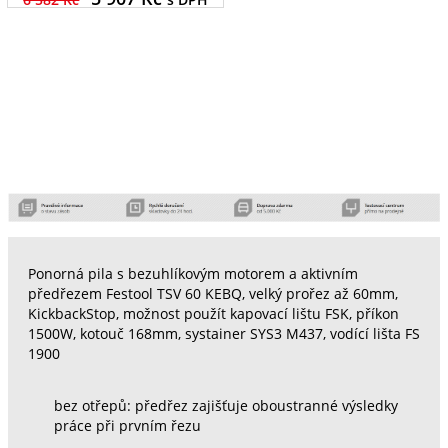
Ponorná pila s bezuhlíkovým motorem a aktivním
předřezem Festool TSV 60 KEBQ, velký prořez až 60mm,
KickbackStop, možnost použít kapovací lištu FSK, příkon
1500W, kotouč 168mm, systainer SYS3 M437, vodící lišta FS
1900
bez otřepů: předřez zajišťuje oboustranné výsledky
práce při prvním řezu