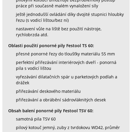
pilovými kotouči umožňuje bezproblémový postup
práce při současně malém vynaložení síly
ještě jednodušší ovládání díky dvojité stupnici hloubky
řezu (s vodicí lištou/bez ní)
nastavení vůle na liště bez použití nástroje,
rychlobrzda atd.
Oblasti použití ponorné pily Festool TS 60:
přesné ponorné řezy do tloušťky materiálu 55 mm
perfektní přiřezávání interiérových dveří - ponorná
pila s vodicí lištou
vyřezávání dilatačních spár u parketových podlah a
drážek
přiřezávání deskového materiálu
přiřezávání a obrábění sádrovláknitých desek
Obsah balení ponorné pily Festool TSV 60:
samotná pila TSV 60
pilový kotouč jemný, zuby z tvrdokovu WD42, průměr