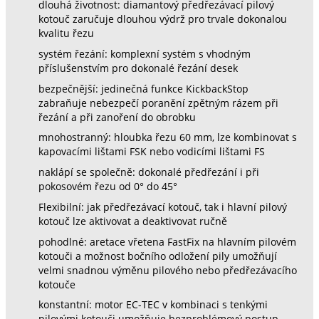
dlouhá životnost: diamantový předřezávací pilový
kotouč zaručuje dlouhou výdrž pro trvale dokonalou
kvalitu řezu
systém řezání: komplexní systém s vhodným
příslušenstvím pro dokonalé řezání desek
bezpečnější: jedinečná funkce KickbackStop
zabraňuje nebezpečí poranění zpětným rázem při
řezání a při zanoření do obrobku
mnohostranný: hloubka řezu 60 mm, lze kombinovat s
kapovacími lištami FSK nebo vodicími lištami FS
naklápí se společně: dokonalé předřezání i při
pokosovém řezu od 0° do 45°
Flexibilní: jak předřezávací kotouč, tak i hlavní pilový
kotouč lze aktivovat a deaktivovat ručně
pohodlné: aretace vřetena FastFix na hlavním pilovém
kotouči a možnost bočního odložení pily umožňují
velmi snadnou výměnu pilového nebo předřezávacího
kotouče
konstantní: motor EC-TEC v kombinaci s tenkými