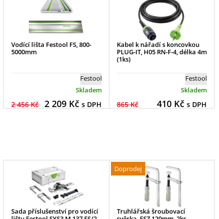
Vodící lišta Festool FS, 800-
Kabel k nářadí s koncovkou
5000mm
PLUG-IT, H05 RN-F-4, délka 4m
(1ks)
Festool
Festool
Skladem
Skladem
2 209
Kč
410
Kč
2 456 Kč
s DPH
865 Kč
s DPH
Doprodej
Sada příslušenství pro vodící
Truhlářská šroubovací
lištu Festool SYS3 M 137 FS/2-
svěrka, FSZ 120mm, 2ks