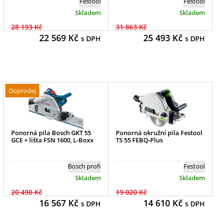
Festool
Festool
Skladem
Skladem
28 193 Kč
31 863 Kč
22 569
Kč
25 493
Kč
s DPH
s DPH
Doprodej
Ponorná pila Bosch GKT 55
Ponorná okružní pila Festool
GCE + lišta FSN 1600, L-Boxx
TS 55 FEBQ-Plus
Bosch profi
Festool
Skladem
Skladem
20 490 Kč
19 020 Kč
16 567
Kč
14 610
Kč
s DPH
s DPH