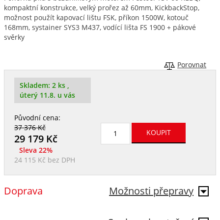
kompaktní konstrukce, velký prořez až 60mm, KickbackStop,
možnost použít kapovací lištu FSK, příkon 1500W, kotouč
168mm, systainer SYS3 M437, vodící lišta FS 1900 + pákové
svěrky
Porovnat
Skladem:
2 ks
,
úterý 11.8. u vás
Původní cena:
37 376 Kč
29 179
Kč
Sleva 22%
24 115 Kč
bez DPH
Doprava
Možnosti přepravy