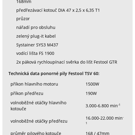
168mm
předřezávací kotouč DIA 47 x 2,5 x 6,35 T1
průzor
nářadí pro obsluhu
zelený plug-it kabel
Systainer SYS3 M437
vodící lišta FS 1900
2x páková rychloupínací svěrka do lišt Festool GTR
Technická data ponorné pily Festool TSV 60:
příkon hlavního motoru
1500W
příkon předřezu
190W
volnoběžné otáčky hlavního
-1
3.000-6.800 min
kotouče
-
16.000-22.000 min
volnoběžné otáčky předřezu
1
průměr pilového kotouče
168 / 47mm