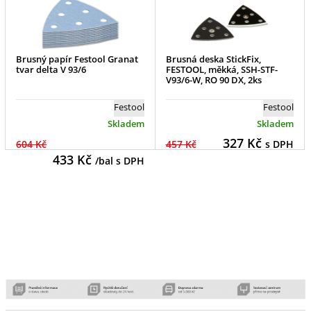
Brusný papír Festool Granat
Brusná deska StickFix,
tvar delta V 93/6
FESTOOL, měkká, SSH-STF-
V93/6-W, RO 90 DX, 2ks
Festool
Festool
Skladem
Skladem
327
Kč
604 Kč
457 Kč
s DPH
433
Kč
/bal s DPH