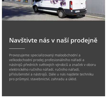
Navštivte nás v naší prodejně
Provozujeme specializovaný maloobchodní a
velkoobchodní prodej profesionálního nářadí a
nástrojů předních světových výrobců a značek v oboru
elektrického ručního nářadí, ručního nářadí,
příslušenství a nástrojů. Dále u nás najdete techniku
pro průmysl, stavebnictví, zahradu a úklid.