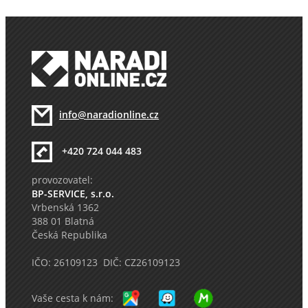
info@naradionline.cz
+420 724 044 483
provozovatel:
BP-SERVICE, s.r.o.
Vrbenská 1362
388 01 Blatná
Česká Republika
IČO: 26109123 DIČ: CZ26109123
Vaše cesta k nám: