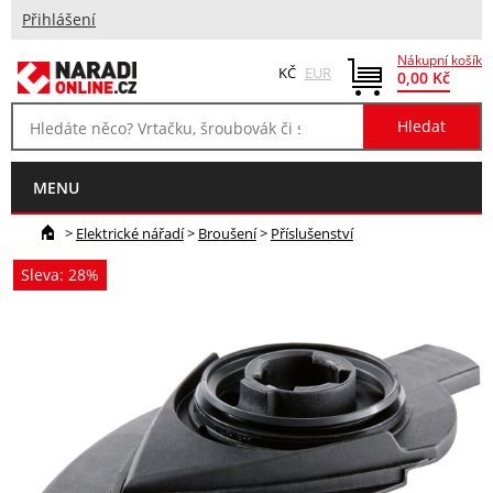
Přihlášení
Nákupní košík
KČ
EUR
0,00 Kč
MENU
>
Elektrické nářadí
>
Broušení
>
Příslušenství
Sleva: 28%