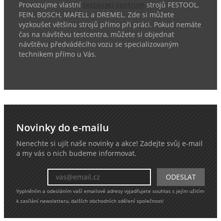
Provozujme vlastní
testovací centrum
strojů FESTOOL,
FEIN, BOSCH, MAFELL a DREMEL. Zde si můžete
vyzkoušet většinu strojů přímo při práci. Pokud nemáte
čas na návštěvu testcentra, můžete si objednat
návštěvu předváděcího vozu se specializovaným
technikem přímo u Vás.
Novinky do e-mailu
Nenechte si ujít naše novinky a akce! Zadejte svůj e-mail
a my vás o nich budeme informovat.
Vyplněním a odesláním vaší emailové adresy vyjadřujete souhlas s jejím užitím
k zasílání newsletteru, dalších obchodních sdělení společnosti