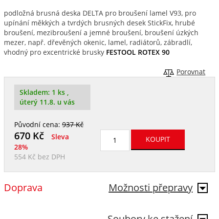
podložná brusná deska DELTA pro broušení lamel V93, pro
upínání měkkých a tvrdých brusných desek StickFix, hrubé
broušení, mezibroušení a jemné broušení, broušení úzkých
mezer, např. dřevěných okenic, lamel, radiátorů, zábradlí,
vhodný pro excentrické brusky
FESTOOL ROTEX 90
Porovnat
Skladem:
1 ks
,
úterý 11.8. u vás
Původní cena:
937 Kč
670
Kč
Sleva
28%
554 Kč
bez DPH
Doprava
Možnosti přepravy
Soubory ke stažení