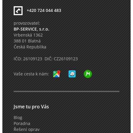
+420 724 044 483
provozovatel:
BP-SERVICE, s.r.o.
Vrbenská 1362
388 01 Blatná
Česká Republika
IČO: 26109123 DIČ: CZ26109123
Vaše cesta k nám:
Jsme tu pro Vás
Blog
Poradna
Řešení oprav