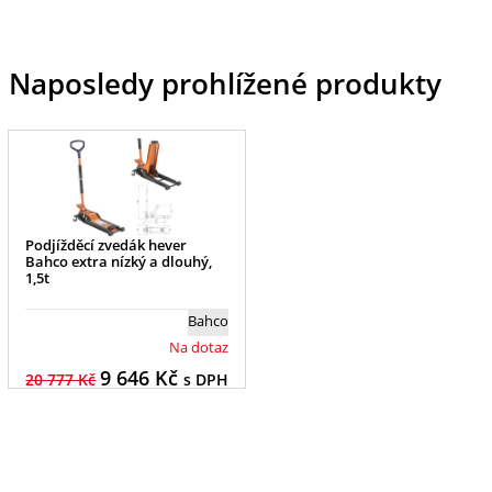
Naposledy prohlížené produkty
Podjížděcí zvedák hever
Bahco extra nízký a dlouhý,
1,5t
Bahco
Na dotaz
9 646
Kč
20 777 Kč
s DPH