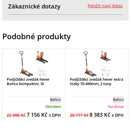
Zákaznické dotazy
Položit nový dotaz
Podobné produkty
Podjížděcí zvedák hever
Podjížděcí zvedák hever extra
Bahco kompaktní, 3t
nízký 70-490mm, 2 tuny
Bahco
Bahco
Skladem
Na dotaz
7 156
Kč
8 383
Kč
22 080 Kč
s DPH
20 777 Kč
s DPH