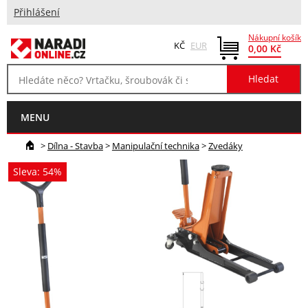
Přihlášení
Nákupní košík
KČ
EUR
0,00 Kč
MENU
>
Dílna - Stavba
>
Manipulační technika
>
Zvedáky
Sleva: 54%