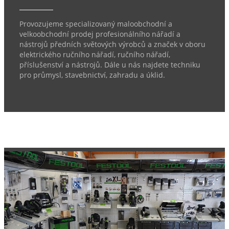
Provozujeme specializovaný maloobchodní a
velkoobchodní prodej profesionálního nářadí a
nástrojů předních světových výrobců a značek v oboru
elektrického ručního nářadí, ručního nářadí,
příslušenství a nástrojů. Dále u nás najdete techniku
pro průmysl, stavebnictví, zahradu a úklid.