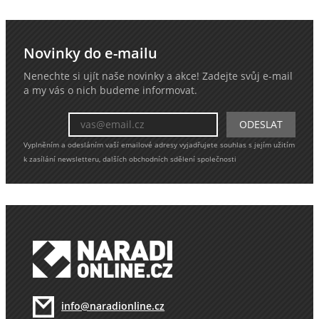
Novinky do e-mailu
Nenechte si ujít naše novinky a akce! Zadejte svůj e-mail
a my vás o nich budeme informovat.
Vyplněním a odesláním vaší emailové adresy vyjadřujete souhlas s jejím užitím
k zasílání newsletteru, dalších obchodních sdělení společnosti
info@naradionline.cz