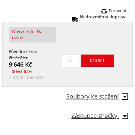
Porovnat
Nadrozměrná doprava
Obvykle do:
Na
dotaz
Původní cena:
20 777 Kč
9 646
Kč
Sleva 54%
7 972 Kč
bez DPH
Soubory ke stažení
Zástupce značky