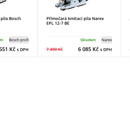
 pila Bosch
Přímočará kmitací pila Narex
EPL 12-7 BE
em
Bosch profi
Skladem
Narex
551
Kč
6 085
Kč
7 490 Kč
s DPH
s DPH