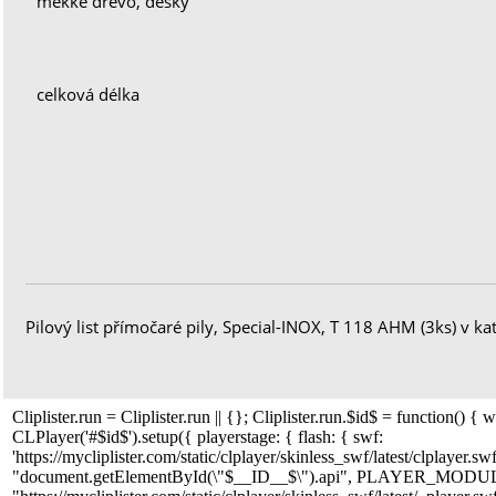
měkké dřevo, desky
celková délka
Pilový list přímočaré pily, Special-INOX, T 118 AHM (3ks) v ka