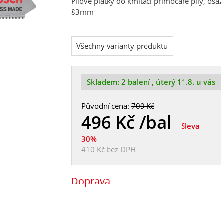
Pilové plátky do kmitací přímočaré pily, o
83mm
Všechny varianty produktu
Skladem:
2 balení
, úterý 11.8. u vás
Původní cena:
709 Kč
496
Kč /bal
Sleva
30%
410 Kč
bez DPH
Doprava