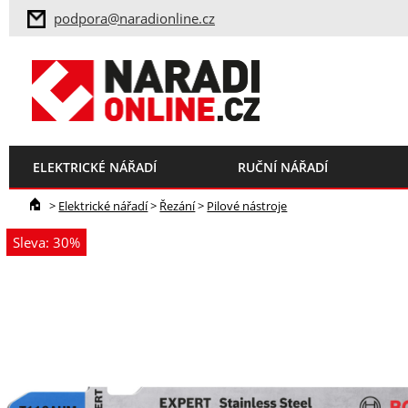
podpora@naradionline.cz
ELEKTRICKÉ NÁŘADÍ
RUČNÍ NÁŘADÍ
>
Elektrické nářadí
>
Řezání
>
Pilové nástroje
Sleva: 30%