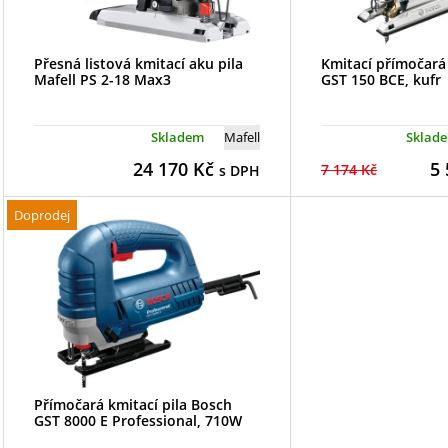
Přesná listová kmitací aku pila
Kmitací přímočará
Mafell PS 2-18 Max3
GST 150 BCE, kufr
Skladem
Mafell
Sklad
24 170
Kč
5 
7 174 Kč
s DPH
Doprodej
Přímočará kmitací pila Bosch
GST 8000 E Professional, 710W