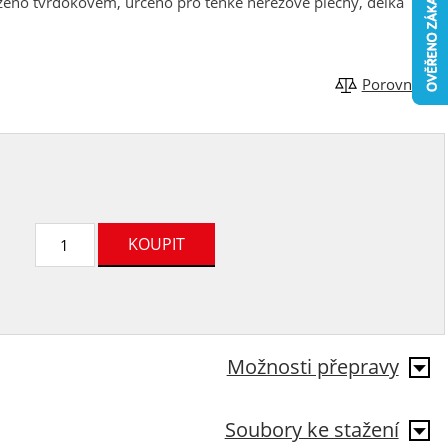
sazeno tvrdokovem, určeno pro tenké nerezové plechy, délka
Porovnat
Možnosti přepravy
Soubory ke stažení