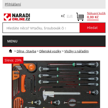
Přihlášení
Nákupní košík
KČ
EUR
0,00 Kč
MENU
>
Dílna - Stavba
>
Dílenské vozíky
>
Vložky s nářadím
Sleva: 29%