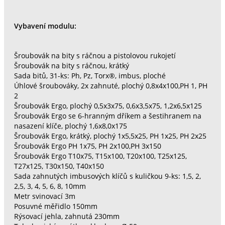
Vybavení modulu:
Šroubovák na bity s ráčnou a pistolovou rukojetí
Šroubovák na bity s ráčnou, krátký
Sada bitů, 31-ks: Ph, Pz, Torx®, imbus, ploché
Úhlové šroubováky, 2x zahnuté, plochý 0,8x4x100,PH 1, PH
2
Šroubovák Ergo, plochý 0,5x3x75, 0,6x3,5x75, 1,2x6,5x125
Šroubovák Ergo se 6-hranným dříkem a šestihranem na
nasazení klíče, plochý 1,6x8,0x175
Šroubovák Ergo, krátký, plochý 1x5,5x25, PH 1x25, PH 2x25
Šroubovák Ergo PH 1x75, PH 2x100,PH 3x150
Šroubovák Ergo T10x75, T15x100, T20x100, T25x125,
T27x125, T30x150, T40x150
Sada zahnutých imbusových klíčů s kuličkou 9-ks: 1,5, 2,
2,5, 3, 4, 5, 6, 8, 10mm
Metr svinovací 3m
Posuvné měřidlo 150mm
Rýsovací jehla, zahnutá 230mm