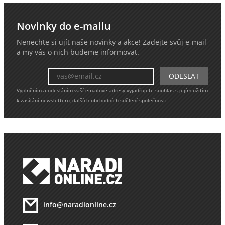
Novinky do e-mailu
Nenechte si ujít naše novinky a akce! Zadejte svůj e-mail
a my vás o nich budeme informovat.
Vyplněním a odesláním vaší emailové adresy vyjadřujete souhlas s jejím užitím
k zasílání newsletteru, dalších obchodních sdělení společnosti
info@naradionline.cz