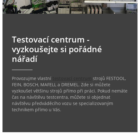
Testovací centrum -
vyzkoušejte si pořádné
nářadí
Provozujme vlastní
testovací centrum
strojů FESTOOL,
FEIN, BOSCH, MAFELL a DREMEL. Zde si můžete
vyzkoušet většinu strojů přímo při práci. Pokud nemáte
čas na návštěvu testcentra, můžete si objednat
návštěvu předváděcího vozu se specializovaným
technikem přímo u Vás.