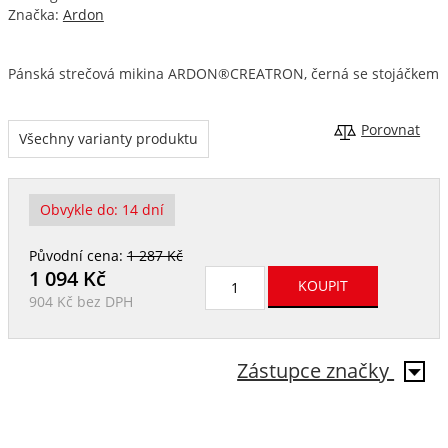
Značka:
Ardon
Pánská strečová mikina ARDON®CREATRON, černá se stojáčkem
Porovnat
Všechny varianty produktu
Obvykle do:
14 dní
Původní cena:
1 287 Kč
1 094
Kč
904 Kč
bez DPH
Zástupce značky