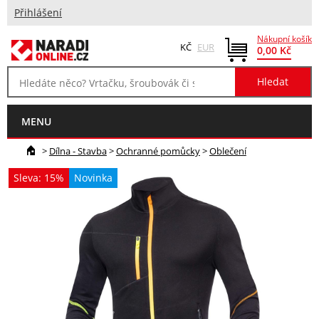
Přihlášení
Nákupní košík
KČ
EUR
0,00 Kč
MENU
>
Dílna - Stavba
>
Ochranné pomůcky
>
Oblečení
Sleva: 15%
Novinka