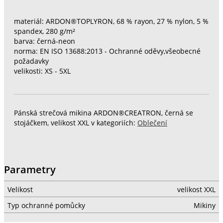
materiál: ARDON®TOPLYRON, 68 % rayon, 27 % nylon, 5 %
spandex, 280 g/m²
barva: černá-neon
norma: EN ISO 13688:2013 - Ochranné oděvy,všeobecné
požadavky
velikosti: XS - 5XL
Pánská strečová mikina ARDON®CREATRON, černá se
stojáčkem, velikost XXL v kategoriích:
Oblečení
Parametry
Velikost
velikost XXL
Typ ochranné pomůcky
Mikiny