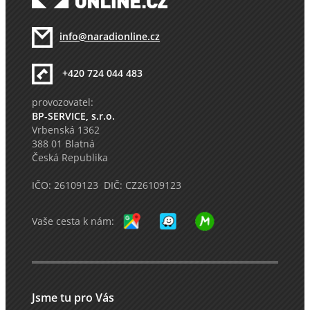
info@naradionline.cz
+420 724 044 483
provozovatel:
BP-SERVICE, s.r.o.
Vrbenská 1362
388 01 Blatná
Česká Republika
IČO: 26109123 DIČ: CZ26109123
Vaše cesta k nám:
Jsme tu pro Vás