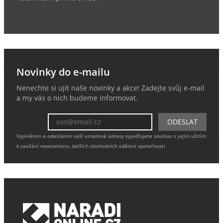
Novinky do e-mailu
Nenechte si ujít naše novinky a akce! Zadejte svůj e-mail
a my vás o nich budeme informovat.
Vyplněním a odesláním vaší emailové adresy vyjadřujete souhlas s jejím užitím
k zasílání newsletteru, dalších obchodních sdělení společnosti