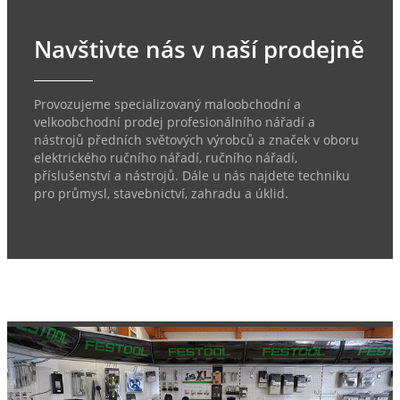
Navštivte nás v naší prodejně
Provozujeme specializovaný maloobchodní a
velkoobchodní prodej profesionálního nářadí a
nástrojů předních světových výrobců a značek v oboru
elektrického ručního nářadí, ručního nářadí,
příslušenství a nástrojů. Dále u nás najdete techniku
pro průmysl, stavebnictví, zahradu a úklid.