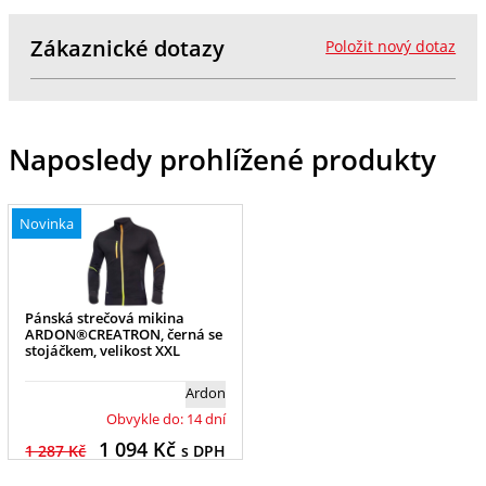
Zákaznické dotazy
Položit nový dotaz
Naposledy prohlížené produkty
Novinka
Pánská strečová mikina
ARDON®CREATRON, černá se
stojáčkem, velikost XXL
Ardon
Obvykle do: 14 dní
1 094
Kč
1 287 Kč
s DPH