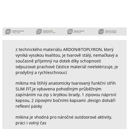
z technického materiálu ARDON®TOPLYRON, který
vyniká vysokou kvalitou, je tvarově stálý, nemačkavý a
současně příjemný na dotek díky schopnosti
odpuzovat prachové částice materiál neelektrizuje, je
prodyšný a rychleschnoucí
mikina má štíhlý anatomicky tvarovaný funkční střih
SLIM FIT,je vybavena pohodlným průběžným
zapínáním na zip s krytkou brady, 1 zipovou náprsní
kapsou, 2 zipovými bočními kapsami ,design dotváří
reflexní pásky
mikina je vhodná pro náročné outdoorové aktivity,
práci i volný čas