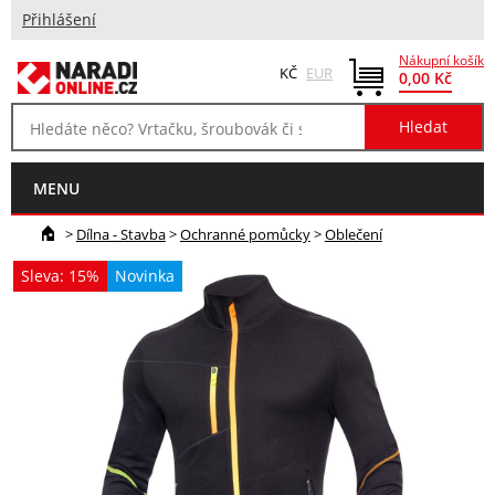
Přihlášení
Nákupní košík
KČ
EUR
0,00 Kč
MENU
>
Dílna - Stavba
>
Ochranné pomůcky
>
Oblečení
Sleva: 15%
Novinka