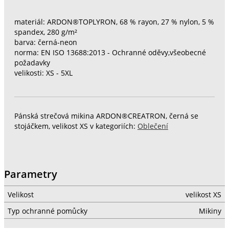
materiál: ARDON®TOPLYRON, 68 % rayon, 27 % nylon, 5 %
spandex, 280 g/m²
barva: černá-neon
norma: EN ISO 13688:2013 - Ochranné oděvy,všeobecné
požadavky
velikosti: XS - 5XL
Pánská strečová mikina ARDON®CREATRON, černá se
stojáčkem, velikost XS v kategoriích:
Oblečení
Parametry
Velikost
velikost XS
Typ ochranné pomůcky
Mikiny