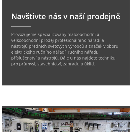
Navštivte nás v naší prodejně
Provozujeme specializovaný maloobchodní a
velkoobchodní prodej profesionálního nářadí a
nástrojů předních světových výrobců a značek v oboru
elektrického ručního nářadí, ručního nářadí,
příslušenství a nástrojů. Dále u nás najdete techniku
pro průmysl, stavebnictví, zahradu a úklid.