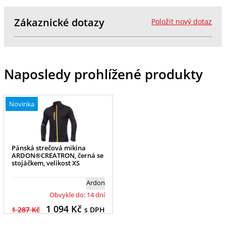
Zákaznické dotazy
Položit nový dotaz
Naposledy prohlížené produkty
Novinka
Pánská strečová mikina
ARDON®CREATRON, černá se
stojáčkem, velikost XS
Ardon
Obvykle do: 14 dní
1 094
Kč
1 287 Kč
s DPH