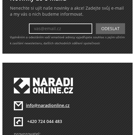
Nenechte si ujít naše novinky a akce! Zadejte svůj e-mail
a my vás o nich budeme informovat.
Vyplněním a odesláním vaší emailové adresy vyjadřujete souhlas s jejím užitím
k zasílání newsletteru, dalších obchodních sdělení společnosti
info@naradionline.cz
+420 724 044 483
provozovatel: