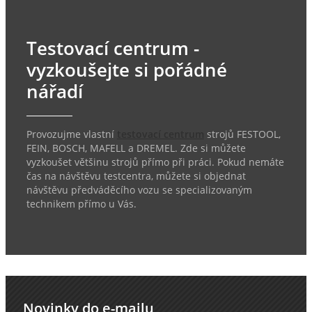
Testovací centrum -
vyzkoušejte si pořádné
nářadí
Provozujme vlastní
testovací centrum
strojů FESTOOL,
FEIN, BOSCH, MAFELL a DREMEL. Zde si můžete
vyzkoušet většinu strojů přímo při práci. Pokud nemáte
čas na návštěvu testcentra, můžete si objednat
návštěvu předváděcího vozu se specializovaným
technikem přímo u Vás.
Novinky do e-mailu