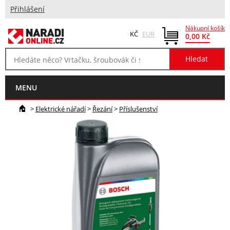
Přihlášení
Nákupní košík
KČ
EUR
0,00 Kč
MENU
>
Elektrické nářadí
>
Řezání
>
Příslušenství